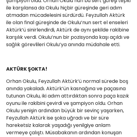
şampiyon oldu. Orhan Okulu’nun bu sert güreşi tepki
ile karşılansa da Okulu hiçbir güreşinde geri adım
atmadan mücadelesini sürdürdü. Feyzullah Aktürk
ile olan final güreşinde de Okulu’nun sert el enseleri
Aktürk’ü sinirlendirdi, Aktürk de aynı şekilde rakibine
karşılık verdi. Okulu’nun bir pozisyonda kaşı açıldı ve
sağlık görevlileri Okulu’ya anında müdahale etti.
AKTÜRK ŞOKTA!
Orhan Okulu, Feyzullah Aktürk’ü normal sürede boş
anında yakaladı. Aktürk’ün kasnağına ve paçasına
tutunan Okulu, iki adım attırdıktan sonra paça kazık
oyunu ile rakibini çevirdi ve şampiyon oldu. Orhan
Okulu yenişin ardından büyük bir sevinç yaşarken,
Feyzullah Aktürk ise şoka uğradı ve bir süre
hareketsiz kalarak yaşadığı yenilgiye anlam
vermeye çalıştı. Müsabakanın ardından konuşan