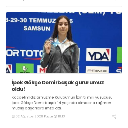
İpek Gökçe Demirbaşak gururumuz
oldu!
Kocaeli Yıldızlar Yüzme Kulübü’nün İzmitli milli yüzücüsü
İpek Gökçe Demirbaşak 14 yaşında olmasına rağmen
müthiş başarılara imza attı.
02 Ağustos 2026 Pazar
16:13