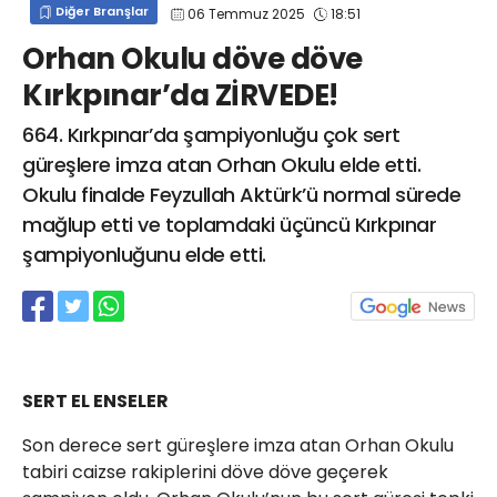
Diğer Branşlar
06 Temmuz 2025
18:51
info@spor41.com
Orhan Okulu döve döve
Kırkpınar’da ZİRVEDE!
664. Kırkpınar’da şampiyonluğu çok sert
güreşlere imza atan Orhan Okulu elde etti.
Okulu finalde Feyzullah Aktürk’ü normal sürede
mağlup etti ve toplamdaki üçüncü Kırkpınar
şampiyonluğunu elde etti.
SERT EL ENSELER
Son derece sert güreşlere imza atan Orhan Okulu
tabiri caizse rakiplerini döve döve geçerek