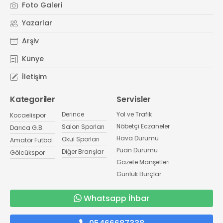
Foto Galeri
Yazarlar
Arşiv
Künye
İletişim
Kategoriler
Servisler
Derince
Yol ve Trafik
Kocaelispor
Nöbetçi Eczaneler
Salon Sporları
Darıca G.B.
Hava Durumu
Okul Sporları
Amatör Futbol
Puan Durumu
Diğer Branşlar
Gölcükspor
Gazete Manşetleri
Günlük Burçlar
Whatsapp İhbar