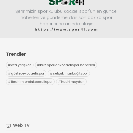
Şehrimizin spor kulübü Kocaelispor'un en güncel
haberleri ve gündeme dair son dakika spor
haberlerine anında ulaşın
https://www.spor41.com
Trendler
#
ata yetişken
#
buz sporlarıkocaelispor haberleri
#
göztepekocaelispor
#
selçuk inankağıtspor
#
ibrahim ercinkocaelispor
#
hodri meydan
Web TV