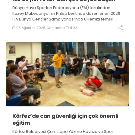
Dünya Hava Sporları Federasyonu (FAI) tarafından
Kuzey Makedonya’nın Prilep kentinde düzenlenen 2026
F1A Dünya Gençler Şampiyonası’nda ülkemizi temsil
eden millî sporcumuz İdil Ceylin YIRTAR, büyük bir
05 Ağustos 2026 Çarşamba
11:02
başarıya imza atarak Dünya ikincisi oldu.
Körfez’de can güvenliği için çok önemli
eğitim
Körfez Belediyesi Çamlıtepe Yüzme Havuzu ve Spor