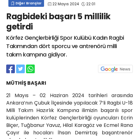
Diğer Branşlar
22 Mayıs 2024
22:01
info@spor41.com
Ragbideki başarı 5 millilik
getirdi
Körfez Gençlerbirliği Spor Kulübü Kadın Ragbi
Takımından dört sporcu ve antrenörü milli
takım kampına gidiyor.
MÜTHİŞ BAŞARI
21 Mayıs – 02 Haziran 2024 tarihleri arasında
Ankara’nın Çubuk İlçesinde yapılacak 7’li Ragbi U-18
Milli Takım Hazırlık Kampına ilimizin başarılı spor
kulüplerinden Körfez Gençlerbirliği oyuncuları Ecrin
Biçer, Tuğbanur Yavuz, Hilal Karagöz ve Ecmel Rana
Çayır ile hocaları İhsan Demirtaş başantrenör