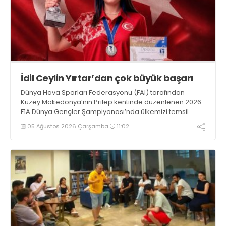
İdil Ceylin Yırtar’dan çok büyük başarı
Dünya Hava Sporları Federasyonu (FAI) tarafından
Kuzey Makedonya’nın Prilep kentinde düzenlenen 2026
F1A Dünya Gençler Şampiyonası’nda ülkemizi temsil
eden millî sporcumuz İdil Ceylin YIRTAR, büyük bir
05 Ağustos 2026 Çarşamba
11:02
başarıya imza atarak Dünya ikincisi oldu.