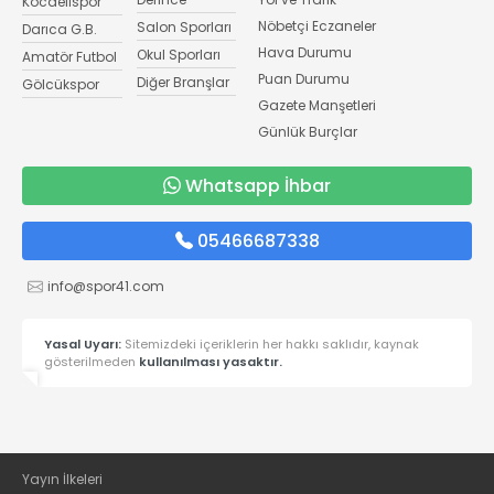
Kocaelispor
Nöbetçi Eczaneler
Salon Sporları
Darıca G.B.
Hava Durumu
Okul Sporları
Amatör Futbol
Puan Durumu
Diğer Branşlar
Gölcükspor
Gazete Manşetleri
Günlük Burçlar
Whatsapp İhbar
05466687338
info@spor41.com
Yasal Uyarı:
Sitemizdeki içeriklerin her hakkı saklıdır, kaynak
gösterilmeden
kullanılması yasaktır.
Yayın İlkeleri