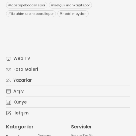
#
göztepekocaelispor
#
selçuk inankağıtspor
#
ibrahim ercinkocaelispor
#
hodri meydan
Web TV
Foto Galeri
Yazarlar
Arşiv
Künye
İletişim
Kategoriler
Servisler
Derince
Yol ve Trafik