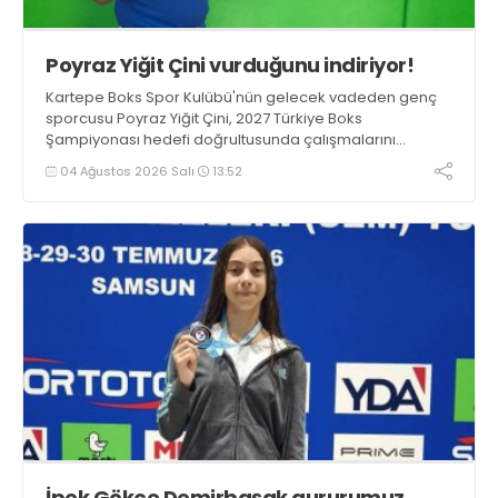
Poyraz Yiğit Çini vurduğunu indiriyor!
Kartepe Boks Spor Kulübü'nün gelecek vadeden genç
sporcusu Poyraz Yiğit Çini, 2027 Türkiye Boks
Şampiyonası hedefi doğrultusunda çalışmalarını
aralıksız sürdürüyor.
04 Ağustos 2026 Salı
13:52
İpek Gökçe Demirbaşak gururumuz