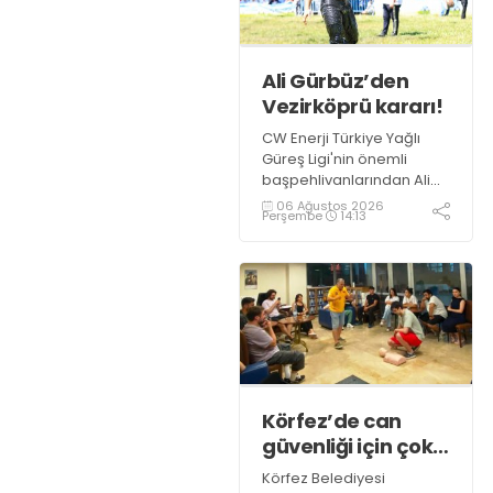
Ali Gürbüz’den
Vezirköprü kararı!
CW Enerji Türkiye Yağlı
Güreş Ligi'nin önemli
başpehlivanlarından Ali
Gürbüz, Samsun
06 Ağustos 2026
Perşembe
14:13
Vezirköprü'de
düzenlenecek Kunduz Lig
Güreşleri'nde er
meydanına çıkmayacak.
Körfez’de can
güvenliği için çok
önemli eğitim
Körfez Belediyesi