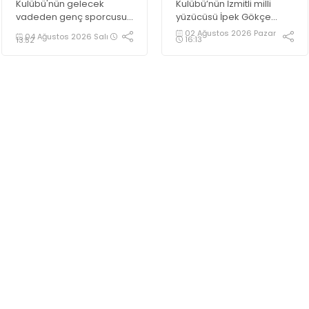
Kulübü'nün gelecek
Kulübü’nün İzmitli milli
vadeden genç sporcusu
yüzücüsü İpek Gökçe
Poyraz Yiğit Çini, 2027
Demirbaşak 14 yaşında
02 Ağustos 2026 Pazar
04 Ağustos 2026 Salı
16:13
13:52
Türkiye Boks Şampiyonası
olmasına rağmen müthiş
hedefi doğrultusunda
başarılara imza attı.
çalışmalarını aralıksız
sürdürüyor.