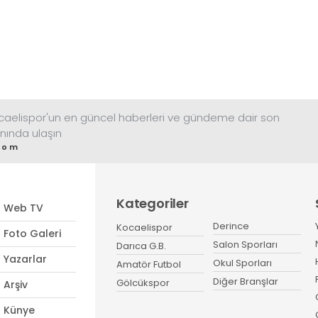
ocaelispor'un en güncel haberleri ve gündeme dair son
nında ulaşın
com
Kategoriler
Web TV
Derince
Kocaelispor
Foto Galeri
Salon Sporları
Darıca G.B.
Yazarlar
Okul Sporları
Amatör Futbol
Diğer Branşlar
Gölcükspor
Arşiv
Künye