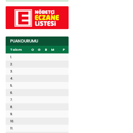
PUAN DURUMU
Takım
O
G
B
M
P
1.
2.
3.
4.
5.
6.
7.
8.
9.
10.
11.