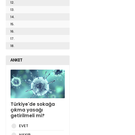
12.
13.
14.
15.
16.
17.
18.
ANKET
Türkiye'de sokağa
çıkma yasağı
getirilmeli mi?
EVET
HAYIR