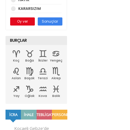
KARARSIZIM
Oy ver
Sonuçlar
BURÇLAR
Koç
Boğa
İkizler
Yengeç
Aslan
Başak
Terazi
Akrep
Yay
Oğlak
Kova
Balık