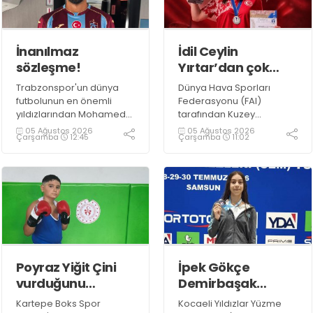
İnanılmaz
İdil Ceylin
sözleşme!
Yırtar’dan çok
büyük başarı
Trabzonspor'un dünya
Dünya Hava Sporları
futbolunun en önemli
Federasyonu (FAI)
yıldızlarından Mohamed
tarafından Kuzey
Salah ile anlaşmaya
Makedonya’nın Prilep
05 Ağustos 2026
05 Ağustos 2026
Çarşamba
12:45
Çarşamba
11:02
vardı.
kentinde düzenlenen
2026 F1A Dünya Gençler
Şampiyonası’nda ülkemizi
temsil eden millî
sporcumuz İdil Ceylin
YIRTAR, büyük bir başarıya
imza atarak Dünya ikincisi
oldu.
Poyraz Yiğit Çini
İpek Gökçe
vurduğunu
Demirbaşak
indiriyor!
gururumuz oldu!
Kartepe Boks Spor
Kocaeli Yıldızlar Yüzme