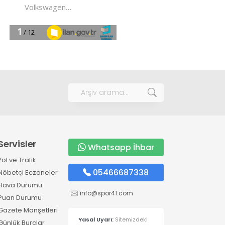
Servisler
Whatsapp İhbar
Yol ve Trafik
05466687338
Nöbetçi Eczaneler
Hava Durumu
info@spor41.com
Puan Durumu
Gazete Manşetleri
Yasal Uyarı:
Sitemizdeki
Günlük Burçlar