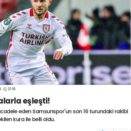
spor41
#
kocaelisporme
spor41
#
kocaelispo
6
21:16
arla eşleşti!
ücadele eden Samsunspor'un son 16 turundaki rakibi
ilen kura ile belli oldu.