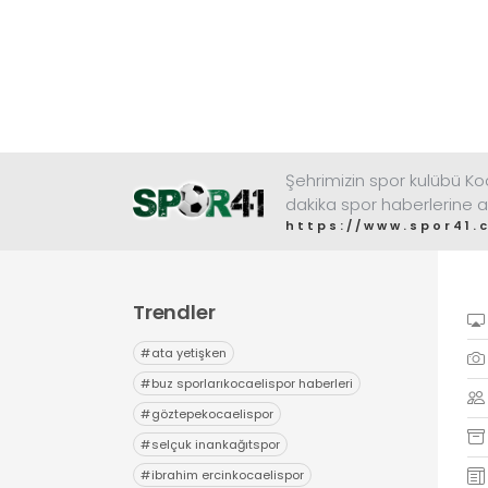
Şehrimizin spor kulübü K
dakika spor haberlerine a
https://www.spor41.
Trendler
#
ata yetişken
#
buz sporlarıkocaelispor haberleri
#
göztepekocaelispor
#
selçuk inankağıtspor
#
ibrahim ercinkocaelispor