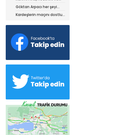
stratejisini paylaştı
Göktan Arpacı her şeyi
yaptı, ama?
Kardeşlerin maçını dostluk
kazandı