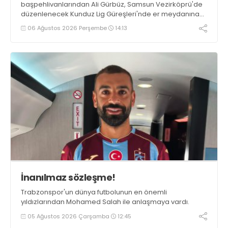
başpehlivanlarından Ali Gürbüz, Samsun Vezirköprü'de
düzenlenecek Kunduz Lig Güreşleri'nde er meydanına
çıkmayacak.
06 Ağustos 2026 Perşembe
14:13
İnanılmaz sözleşme!
Trabzonspor'un dünya futbolunun en önemli
yıldızlarından Mohamed Salah ile anlaşmaya vardı.
05 Ağustos 2026 Çarşamba
12:45