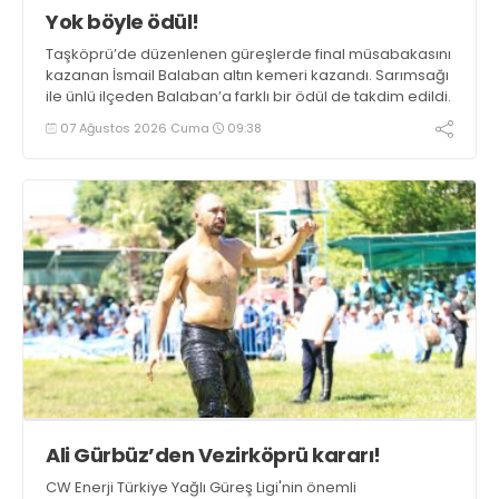
Yok böyle ödül!
Taşköprü’de düzenlenen güreşlerde final müsabakasını
kazanan İsmail Balaban altın kemeri kazandı. Sarımsağı
ile ünlü ilçeden Balaban’a farklı bir ödül de takdim edildi.
07 Ağustos 2026 Cuma
09:38
Ali Gürbüz’den Vezirköprü kararı!
CW Enerji Türkiye Yağlı Güreş Ligi'nin önemli