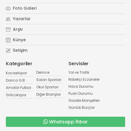
Foto Galeri
Yazarlar
Arşiv
Künye
İletişim
Kategoriler
Servisler
Derince
Yol ve Trafik
Kocaelispor
Nöbetçi Eczaneler
Salon Sporları
Darıca G.B.
Hava Durumu
Okul Sporları
Amatör Futbol
Puan Durumu
Diğer Branşlar
Gölcükspor
Gazete Manşetleri
Günlük Burçlar
Whatsapp İhbar