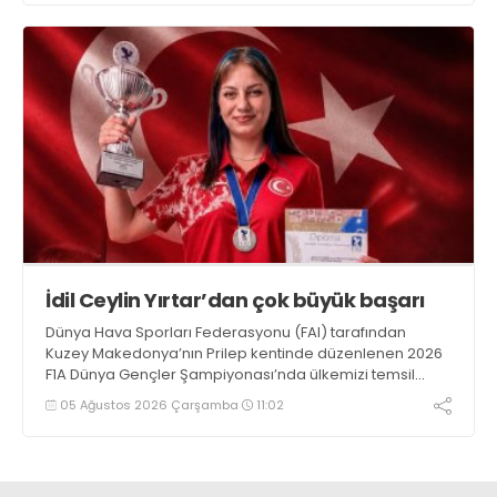
İdil Ceylin Yırtar’dan çok büyük başarı
Dünya Hava Sporları Federasyonu (FAI) tarafından
Kuzey Makedonya’nın Prilep kentinde düzenlenen 2026
F1A Dünya Gençler Şampiyonası’nda ülkemizi temsil
eden millî sporcumuz İdil Ceylin YIRTAR, büyük bir
05 Ağustos 2026 Çarşamba
11:02
başarıya imza atarak Dünya ikincisi oldu.