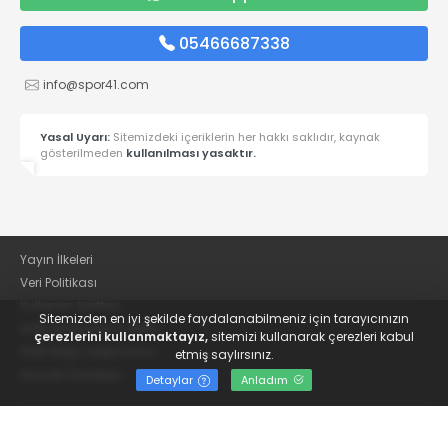
05466687338
info@spor41.com
Yasal Uyarı:
Sitemizdeki içeriklerin her hakkı saklıdır, kaynak
gösterilmeden
kullanılması yasaktır.
Yayın İlkeleri
Veri Politikası
Kullanım Şartları
Sitemizden en iyi şekilde faydalanabilmeniz için tarayıcınızın
KVKK Aydınlatma Metni
çerezlerini kullanmaktayız,
sitemizi kullanarak çerezleri kabul
KVKK Bilgi Talep Formu
etmiş saylırsınız.
Kocaeli Gazetesi
Detaylar
Anladım
© 2022
Güncel Kocaelispor Haberleri ve Spor Haberleri | Spor41
- Tüm hakları saklıdır.