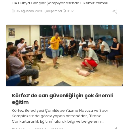
F1A Dünya Gençler Şampiyonası’nda ülkemizi temsil
eden millî sporcumuz İdil Ceylin YIRTAR, büyük bir
05 Ağustos 2026 Çarşamba
11:02
başarıya imza atarak Dünya ikincisi oldu.
Körfez’de can güvenliği için çok önemli
eğitim
Körfez Belediyesi Çamlıtepe Yüzme Havuzu ve Spor
Kompleksi’nde görev yapan antrenörler, "Bronz
Cankurtaranlık Eğitimi" alarak bilgi ve belgelerini
tazelediler.