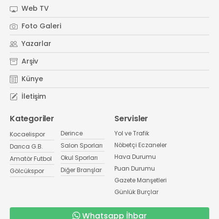
Web TV
Foto Galeri
Yazarlar
Arşiv
Künye
İletişim
Kategoriler
Servisler
Derince
Yol ve Trafik
Kocaelispor
Nöbetçi Eczaneler
Salon Sporları
Darıca G.B.
Hava Durumu
Okul Sporları
Amatör Futbol
Puan Durumu
Diğer Branşlar
Gölcükspor
Gazete Manşetleri
Günlük Burçlar
Whatsapp İhbar