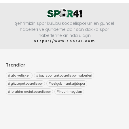
Şehrimizin spor kulübü Kocaelispor'un en güncel
haberleri ve gündeme dair son dakika spor
haberlerine anında ulaşın
https://www.spor41.com
Trendler
#
ata yetişken
#
buz sporlarıkocaelispor haberleri
#
göztepekocaelispor
#
selçuk inankağıtspor
#
ibrahim ercinkocaelispor
#
hodri meydan