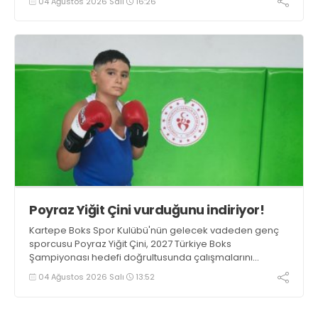
04 Ağustos 2026 Salı
16:26
Poyraz Yiğit Çini vurduğunu indiriyor!
Kartepe Boks Spor Kulübü'nün gelecek vadeden genç
sporcusu Poyraz Yiğit Çini, 2027 Türkiye Boks
Şampiyonası hedefi doğrultusunda çalışmalarını
aralıksız sürdürüyor.
04 Ağustos 2026 Salı
13:52