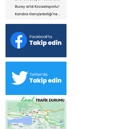
olduğum yerdeyim
Buray artık Kocaelisporlu!
Kandıra Gençlerbirliği’ne
müthiş kanat!