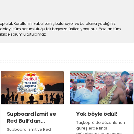
pluluk Kuralları'nı kabul etmiş bulunuyor ve bu alana yaptığınız
dolaylı tüm sorumluluğu tek başınıza üstleniyorsunuz. Yazılan tüm
şekilde sorumlu tutulamaz.
Supboard İzmit ve
Yok böyle ödül!
Red Bull’dan
Taşköprü’de düzenlenen
şahane etkinlik!
güreşlerde final
Supboard İzmit ve Red
müsabakasını kazanan