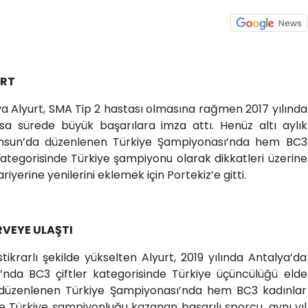
URT
va Alyurt, SMA Tip 2 hastası olmasına rağmen 2017 yılında
sa sürede büyük başarılara imza attı. Henüz altı aylık
amsun’da düzenlenen Türkiye Şampiyonası’nda hem BC3
kategorisinde Türkiye şampiyonu olarak dikkatleri üzerine
iyerine yenilerini eklemek için Portekiz’e gitti.
RVEYE ULAŞTI
istikrarlı şekilde yükselten Alyurt, 2019 yılında Antalya’da
’nda BC3 çiftler kategorisinde Türkiye üçüncülüğü elde
de düzenlenen Türkiye Şampiyonası’nda hem BC3 kadınlar
de Türkiye şampiyonluğu kazanan başarılı sporcu, aynı yıl