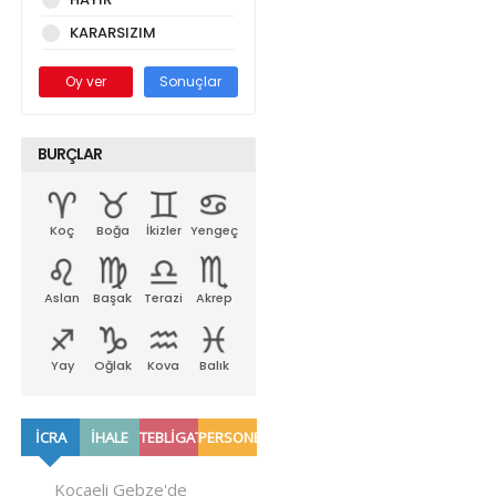
KARARSIZIM
Oy ver
Sonuçlar
BURÇLAR
Koç
Boğa
İkizler
Yengeç
Aslan
Başak
Terazi
Akrep
Yay
Oğlak
Kova
Balık