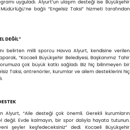
gramı uyguladı. Alyurt’un ulaşım desteği ise Büyükşehir
e Müdürlüğü’ne bağlı “Engelsiz Taksi” hizmeti tarafından
EL DEĞİL”
nı belirten milli sporcu Havva Alyurt, kendisine verilen
parak, “Kocaeli Büyükşehir Belediyesi, Başkanımız Tahir
porumuza çok büyük katkı sağladı. Biz hiç bilinmeyen bir
lsiz Taksi, antrenörler, kurumlar ve ailem desteklerini hiç
ı.
DESTEK
en Alyurt, “Aile desteği çok önemli. Gerekli kurumların
el değil. Evde kalmayın, bir spor dalıyla hayata tutunun.
yeni şeyler keşfedeceksiniz” dedi. Kocaeli Büyükşehir