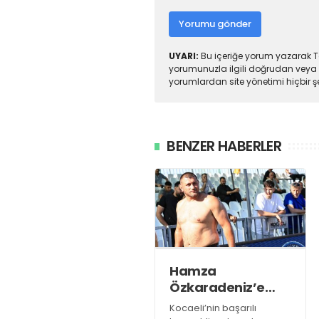
Yorumu gönder
UYARI:
Bu içeriğe yorum yazarak To
yorumunuzla ilgili doğrudan veya 
yorumlardan site yönetimi hiçbir 
BENZER HABERLER
Hamza
Özkaradeniz’e
yapılan yanlışın
Kocaeli’nin başarılı