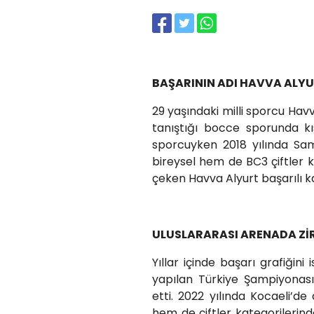
BAŞARININ ADI HAVVA ALY
29 yaşındaki milli sporcu Hav
tanıştığı bocce sporunda kı
sporcuyken 2018 yılında S
bireysel hem de BC3 çiftler 
çeken Havva Alyurt başarılı kar
ULUSLARARASI ARENADA Zİ
Yıllar içinde başarı grafiğini 
yapılan Türkiye Şampiyonası
etti. 2022 yılında Kocaeli’
hem de çiftler kategorilerin