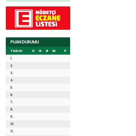
PUAN DURUMU
Takım
O
G
B
M
P
1.
2.
3.
4.
5.
6.
7.
8.
9.
10.
11.