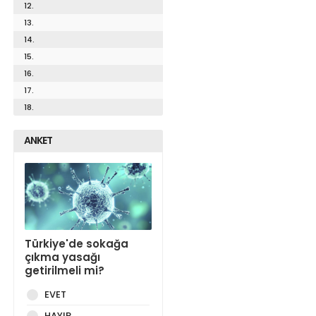
12.
13.
14.
15.
16.
17.
18.
ANKET
Türkiye'de sokağa
çıkma yasağı
getirilmeli mi?
EVET
HAYIR