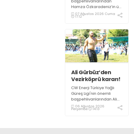
haddi hesabı yok!
başpehlivanlarından
Hamza Özkaradeniz’in üst
üste hakem hataları
07 Ağustos 2026 Cuma
17:12
nedeni ile hakkının
yendiği belirtiliyor.
Ali Gürbüz’den
Vezirköprü kararı!
CW Enerji Türkiye Yağlı
Güreş Ligi'nin önemli
başpehlivanlarından Ali
Gürbüz, Samsun
06 Ağustos 2026
Perşembe
14:13
Vezirköprü'de
düzenlenecek Kunduz Lig
Güreşleri'nde er
meydanına çıkmayacak.