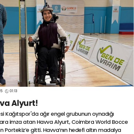
spor41
#
kocaelisporme
spor41
#
kocaelispo
25
01:13
va Alyurt!
esi Kağıtspor'da ağır engel grubunun oynadığı
ılara imza atan Havva Alyurt, Coimbra World Bocce
Portekiz’e gitti. Havva’nın hedefi altın madalya