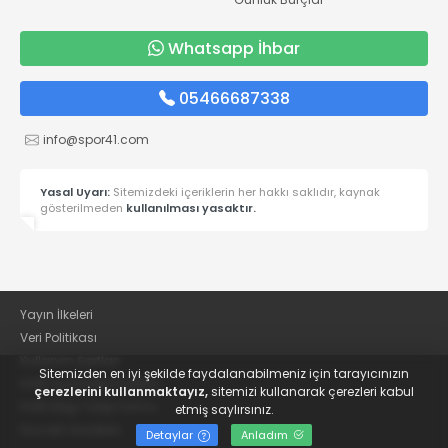
Whatsapp İhbar
05466687338
info@spor41.com
Yasal Uyarı:
Sitemizdeki içeriklerin her hakkı saklıdır, kaynak
gösterilmeden
kullanılması yasaktır.
Yayın İlkeleri
Veri Politikası
Kullanım Şartları
Sitemizden en iyi şekilde faydalanabilmeniz için tarayıcınızın
KVKK Aydınlatma Metni
çerezlerini kullanmaktayız,
sitemizi kullanarak çerezleri kabul
KVKK Bilgi Talep Formu
etmiş saylırsınız.
Kocaeli Gazetesi
Detaylar
Anladım