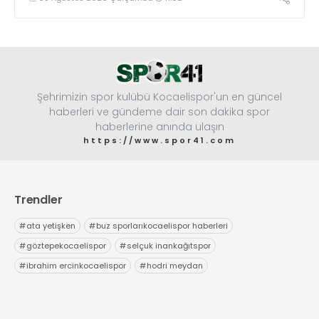
başarıya imza atarak Dünya ikincisi oldu.
Şehrimizin spor kulübü Kocaelispor'un en güncel
haberleri ve gündeme dair son dakika spor
haberlerine anında ulaşın
https://www.spor41.com
Trendler
#
ata yetişken
#
buz sporlarıkocaelispor haberleri
#
göztepekocaelispor
#
selçuk inankağıtspor
#
ibrahim ercinkocaelispor
#
hodri meydan