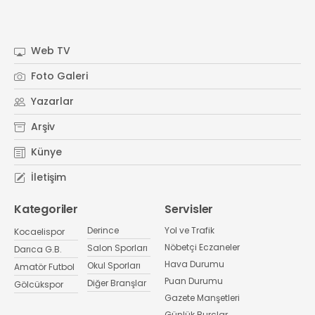
Web TV
Foto Galeri
Yazarlar
Arşiv
Künye
İletişim
Kategoriler
Servisler
Derince
Yol ve Trafik
Kocaelispor
Nöbetçi Eczaneler
Salon Sporları
Darıca G.B.
Hava Durumu
Okul Sporları
Amatör Futbol
Puan Durumu
Diğer Branşlar
Gölcükspor
Gazete Manşetleri
Günlük Burçlar