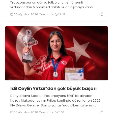
Trabzonspor'un dünya futbolunun en önemli
yıldızlarından Mohamed Salah ile anlaşmaya vardı.
05 Ağustos 2026 Çarşamba
12:45
İdil Ceylin Yırtar’dan çok büyük başarı
Dünya Hava Sporları Federasyonu (FAI) tarafından
Kuzey Makedonya’nın Prilep kentinde düzenlenen 2026
F1A Dünya Gençler Şampiyonası’nda ülkemizi temsil
eden millî sporcumuz İdil Ceylin YIRTAR, büyük bir
05 Ağustos 2026 Çarşamba
11:02