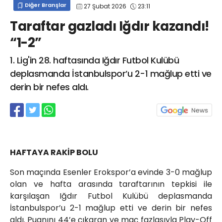
Diğer Branşlar
27 Şubat 2026
23:11
info@spor41.com
Taraftar gazladı Iğdır kazandı!
“1-2”
1. Lig'in 28. haftasında Iğdır Futbol Kulübü
deplasmanda İstanbulspor’u 2-1 mağlup etti ve
derin bir nefes aldı.
HAFTAYA RAKİP BOLU
Son maçında Esenler Erokspor’a evinde 3-0 mağlup
olan ve hafta arasında taraftarının tepkisi ile
karşılaşan Iğdır Futbol Kulübü deplasmanda
İstanbulspor’u 2-1 mağlup etti ve derin bir nefes
aldı. Puanını 44’e çıkaran ve maç fazlasıyla Play-Off