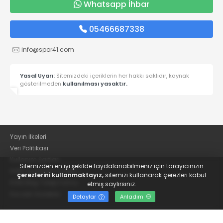
Whatsapp İhbar
05466687338
info@spor41.com
Yasal Uyarı:
Sitemizdeki içeriklerin her hakkı saklıdır, kaynak
gösterilmeden
kullanılması yasaktır.
Yayın İlkeleri
Veri Politikası
Kullanım Şartları
Sitemizden en iyi şekilde faydalanabilmeniz için tarayıcınızın
KVKK Aydınlatma Metni
çerezlerini kullanmaktayız,
sitemizi kullanarak çerezleri kabul
KVKK Bilgi Talep Formu
etmiş saylırsınız.
Kocaeli Gazetesi
Detaylar
Anladım
© 2022
Güncel Kocaelispor Haberleri ve Spor Haberleri | Spor41