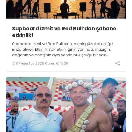
Supboard İzmit ve Red Bull’dan şahane
etkinlik!
Supboard İzmit ve Red Bull birlikte çok güzel etkinliğe
imza atıyor. Etkinlik SUP etkinliğinin yanında, müziğin,
doğanın ve enerjinin aynı yerde buluştuğu bir yaz
deneyimini de buluşturuyor.
07 Ağustos 2026 Cuma
15:28