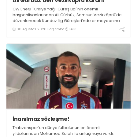
Ali Gürbüz’den Vezirköprü kararı!
CW Enerji Türkiye Yağlı Güreş Ligi'nin önemli
başpehlivanlarından Ali Gürbüz, Samsun Vezirköprü'de
düzenlenecek Kunduz Lig Güreşleri'nde er meydanına
çıkmayacak.
06 Ağustos 2026 Perşembe
14:13
İnanılmaz sözleşme!
Trabzonspor'un dünya futbolunun en önemli
yıldızlarından Mohamed Salah ile anlaşmaya vardı.