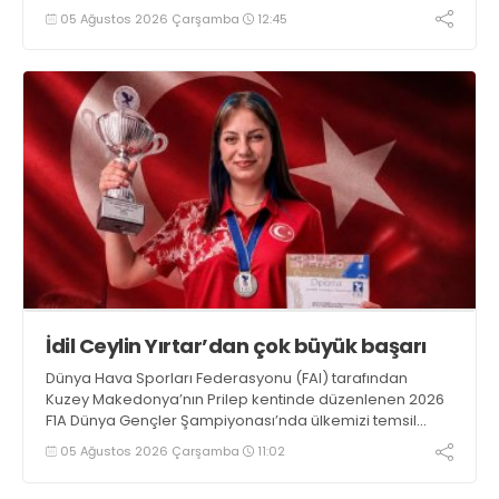
05 Ağustos 2026 Çarşamba
12:45
İdil Ceylin Yırtar’dan çok büyük başarı
Dünya Hava Sporları Federasyonu (FAI) tarafından
Kuzey Makedonya’nın Prilep kentinde düzenlenen 2026
F1A Dünya Gençler Şampiyonası’nda ülkemizi temsil
eden millî sporcumuz İdil Ceylin YIRTAR, büyük bir
05 Ağustos 2026 Çarşamba
11:02
başarıya imza atarak Dünya ikincisi oldu.