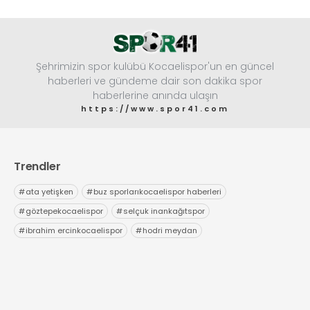
Şehrimizin spor kulübü Kocaelispor'un en güncel
haberleri ve gündeme dair son dakika spor
haberlerine anında ulaşın
https://www.spor41.com
Trendler
#
ata yetişken
#
buz sporlarıkocaelispor haberleri
#
göztepekocaelispor
#
selçuk inankağıtspor
#
ibrahim ercinkocaelispor
#
hodri meydan