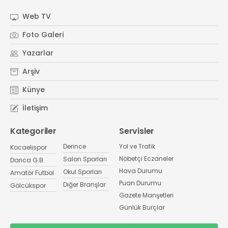
Web TV
Foto Galeri
Yazarlar
Arşiv
Künye
İletişim
Kategoriler
Servisler
Derince
Yol ve Trafik
Kocaelispor
Nöbetçi Eczaneler
Salon Sporları
Darıca G.B.
Hava Durumu
Okul Sporları
Amatör Futbol
Puan Durumu
Diğer Branşlar
Gölcükspor
Gazete Manşetleri
Günlük Burçlar