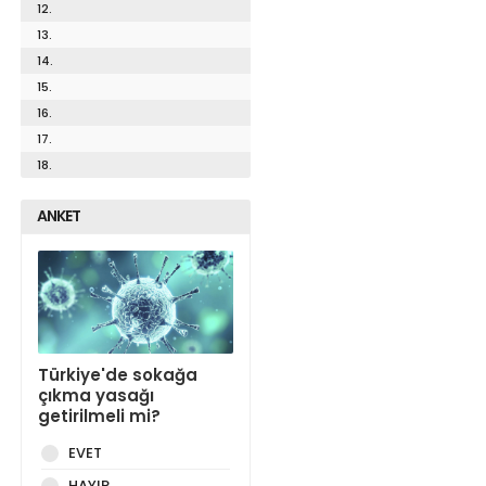
12.
13.
14.
15.
16.
17.
18.
ANKET
Türkiye'de sokağa
çıkma yasağı
getirilmeli mi?
EVET
HAYIR