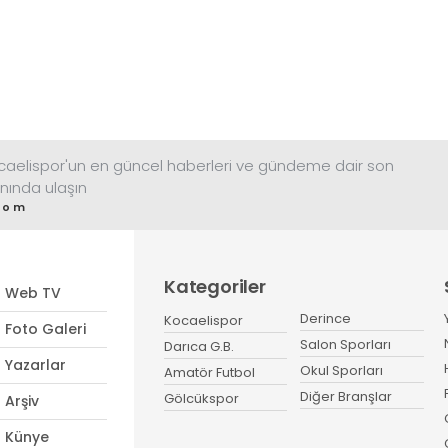
ocaelispor'un en güncel haberleri ve gündeme dair son
nında ulaşın
com
Kategoriler
Web TV
Derince
Kocaelispor
Foto Galeri
Salon Sporları
Darıca G.B.
Yazarlar
Okul Sporları
Amatör Futbol
Diğer Branşlar
Gölcükspor
Arşiv
Künye