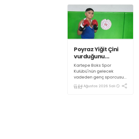
Poyraz Yiğit Çini
vurduğunu
indiriyor!
Kartepe Boks Spor
Kulübü'nün gelecek
vadeden genç sporcusu
Poyraz Yiğit Çini, 2027
04 Ağustos 2026 Salı
13:52
Türkiye Boks Şampiyonası
hedefi doğrultusunda
çalışmalarını aralıksız
sürdürüyor.