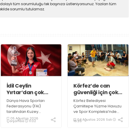
dolaylı tüm sorumluluğu tek başınıza üstleniyorsunuz. Yazılan tüm
şekilde sorumlu tutulamaz.
İdil Ceylin
Körfez’de can
Yırtar’dan çok
güvenliği için çok
büyük başarı
önemli eğitim
Dünya Hava Sporları
Körfez Belediyesi
Federasyonu (FAI)
Çamlıtepe Yüzme Havuzu
tarafından Kuzey
ve Spor Kompleksi’nde
Makedonya’nın Prilep
görev yapan antrenörler,
05 Ağustos 2026
04 Ağustos 2026 Salı
Çarşamba
11:02
16:26
kentinde düzenlenen
"Bronz Cankurtaranlık
2026 F1A Dünya Gençler
Eğitimi" alarak bilgi ve