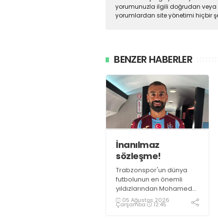
yorumunuzla ilgili doğrudan veya 
yorumlardan site yönetimi hiçbir 
BENZER HABERLER
İnanılmaz
sözleşme!
Trabzonspor'un dünya
futbolunun en önemli
yıldızlarından Mohamed
Salah ile anlaşmaya
05 Ağustos 2026
Çarşamba
12:45
vardı.