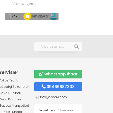
Servisler
Whatsapp İhbar
Yol ve Trafik
05466687338
Nöbetçi Eczaneler
Hava Durumu
info@spor41.com
Puan Durumu
Gazete Manşetleri
Yasal Uyarı:
Sitemizdeki
Günlük Burçlar