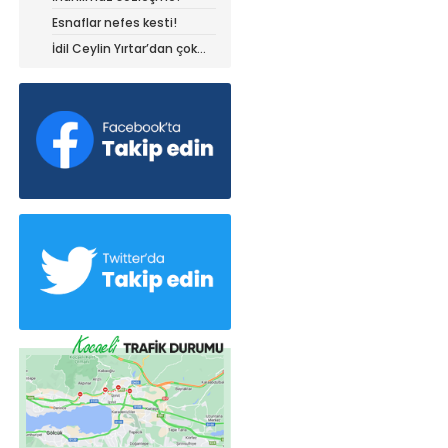
Esnaflar nefes kesti!
İdil Ceylin Yırtar’dan çok
büyük başarı