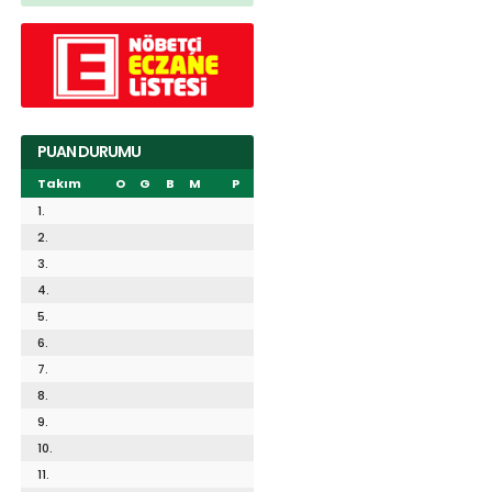
PUAN DURUMU
Takım
O
G
B
M
P
1.
2.
3.
4.
5.
6.
7.
8.
9.
10.
11.