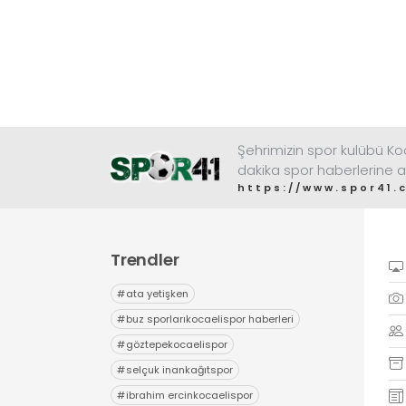
Şehrimizin spor kulübü K
dakika spor haberlerine a
https://www.spor41.
Trendler
#
ata yetişken
#
buz sporlarıkocaelispor haberleri
#
göztepekocaelispor
#
selçuk inankağıtspor
#
ibrahim ercinkocaelispor