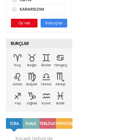
KARARSIZIM
Oy ver
Sonuçlar
BURÇLAR
Koç
Boğa
İkizler
Yengeç
Aslan
Başak
Terazi
Akrep
Yay
Oğlak
Kova
Balık