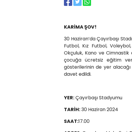
KARİMA ŞOV!
30 Haziran’da Çayırbaşı Stadı
Futbol, Kız Futbol, Voleybo
Okçuluk, Kano ve Cimnastik 
çocuğa ücretsiz eğitim ve
gösterilerinin de yer alacağı
davet edildi.
YER:
Çayırbaşı Stadyumu
TARİH:
30 Haziran 2024
SAAT:
17.00