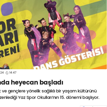
spor41
#
kocaelisporme
spor41
#
kocaelispo
024
14:47
ında heyecan başladı
k ve gençlere yönelik sağlıklı bir yaşam kültürünü
lediği Yaz Spor Okulları’nın 15. dönemi başlıyor.