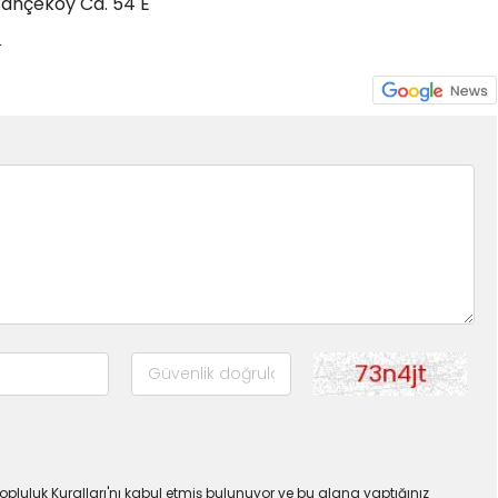
Bahçeköy Cd. 54 E
4
pluluk Kuralları'nı kabul etmiş bulunuyor ve bu alana yaptığınız