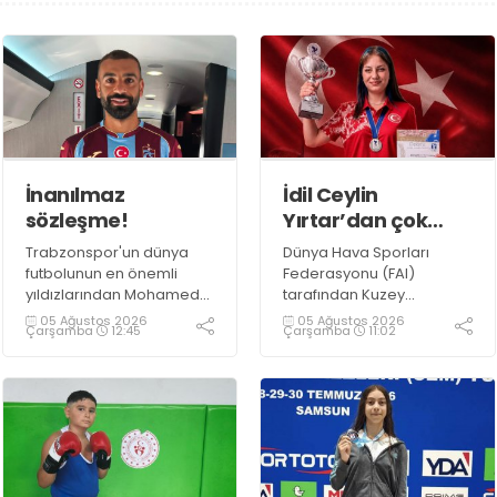
İnanılmaz
İdil Ceylin
sözleşme!
Yırtar’dan çok
büyük başarı
Trabzonspor'un dünya
Dünya Hava Sporları
futbolunun en önemli
Federasyonu (FAI)
yıldızlarından Mohamed
tarafından Kuzey
Salah ile anlaşmaya
Makedonya’nın Prilep
05 Ağustos 2026
05 Ağustos 2026
Çarşamba
12:45
Çarşamba
11:02
vardı.
kentinde düzenlenen
2026 F1A Dünya Gençler
Şampiyonası’nda ülkemizi
temsil eden millî
sporcumuz İdil Ceylin
YIRTAR, büyük bir başarıya
imza atarak Dünya ikincisi
oldu.