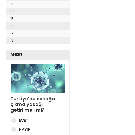
13.
14.
15.
16.
17.
18.
ANKET
Türkiye'de sokağa
çıkma yasağı
getirilmeli mi?
EVET
HAYIR