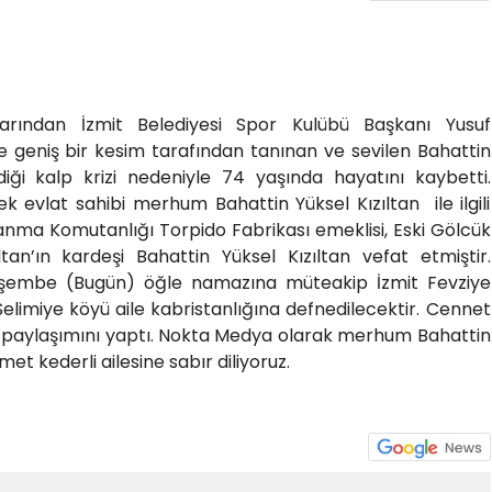
anlarından İzmit Belediyesi Spor Kulübü Başkanı Yusuf
te geniş bir kesim tarafından tanınan ve sevilen Bahattin
diği kalp krizi nedeniyle 74 yaşında hayatını kaybetti.
ek evlat sahibi merhum Bahattin Yüksel Kızıltan ile ilgili
nma Komutanlığı Torpido Fabrikası emeklisi, Eski Gölcük
tan’ın kardeşi Bahattin Yüksel Kızıltan vefat etmiştir.
şembe (Bugün) öğle namazına müteakip İzmit Fevziye
Selimiye köyü aile kabristanlığına defnedilecektir. Cennet
paylaşımını yaptı. Nokta Medya olarak merhum Bahattin
met kederli ailesine sabır diliyoruz.