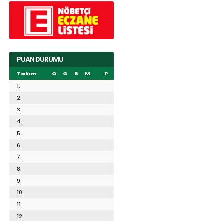
PUAN DURUMU
Takım
O
G
B
M
P
1.
2.
3.
4.
5.
6.
7.
8.
9.
10.
11.
12.