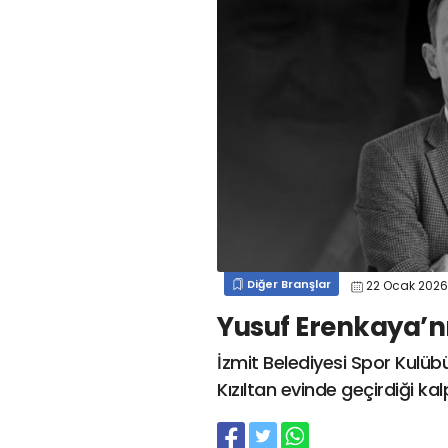
#
kocaelispor
#
gökhan
mert cengiz
#
engin koyun
#
fırat
değirmenci
gülspor41
#
kocaelispor
#
mert
cengiz
#
erdem övüç
#
gençlerbirliği
#
eleke
#
lua lua
#
barış alıcı
#
metin diyadinspor41
#
erdem övüç
#
kocaelispor
#
beykan şimşek
Diğer Branşlar
22 Ocak 202
Yusuf Erenkaya’nı
İzmit Belediyesi Spor Kulüb
Kızıltan evinde geçirdiği kal