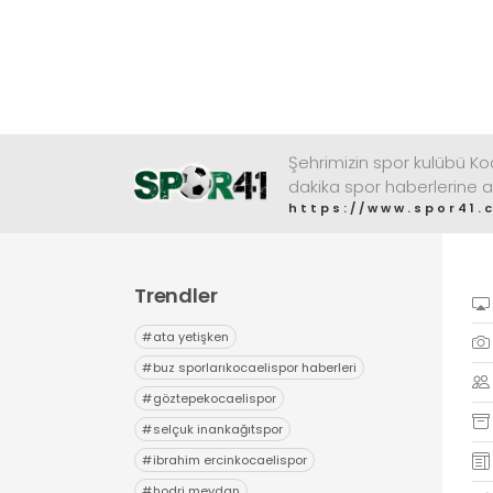
Şehrimizin spor kulübü K
dakika spor haberlerine a
https://www.spor41.
Trendler
#
ata yetişken
#
buz sporlarıkocaelispor haberleri
#
göztepekocaelispor
#
selçuk inankağıtspor
#
ibrahim ercinkocaelispor
#
hodri meydan