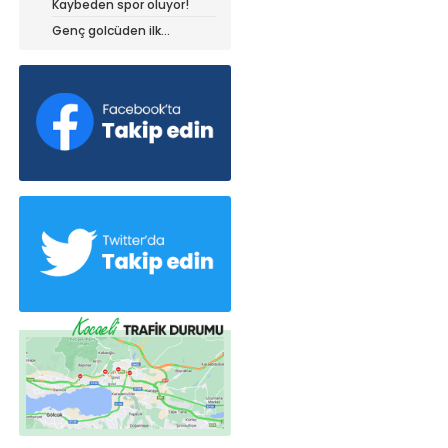
Kaybeden spor oluyor!
dedi!
Genç golcüden ilk
açıklamalar!