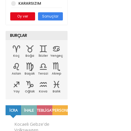
KARARSIZIM
Oy ver
Sonuçlar
BURÇLAR
Koç
Boğa
İkizler
Yengeç
Aslan
Başak
Terazi
Akrep
Yay
Oğlak
Kova
Balık