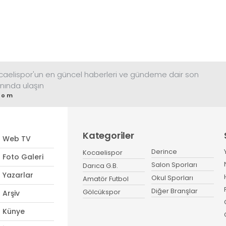
ocaelispor'un en güncel haberleri ve gündeme dair son
nında ulaşın
com
Kategoriler
Web TV
Derince
Kocaelispor
Foto Galeri
Salon Sporları
Darıca G.B.
Yazarlar
Okul Sporları
Amatör Futbol
Diğer Branşlar
Gölcükspor
Arşiv
Künye