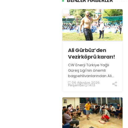
Ali Gürbüz’den
Vezirköprü kararı!
CW Enerji Türkiye Yağlı
Güreş Ligi'nin önemli
başpehlivanlarından Ali
Gürbüz, Samsun
06 Ağustos 2026
Perşembe
14:13
Vezirköprü'de
düzenlenecek Kunduz Lig
Güreşleri'nde er
meydanına çıkmayacak.