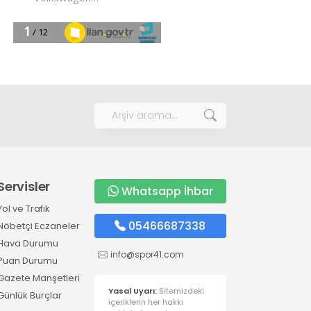
Servisler
Whatsapp İhbar
Yol ve Trafik
05466687338
Nöbetçi Eczaneler
Hava Durumu
info@spor41.com
Puan Durumu
Gazete Manşetleri
Yasal Uyarı:
Sitemizdeki
Günlük Burçlar
içeriklerin her hakkı