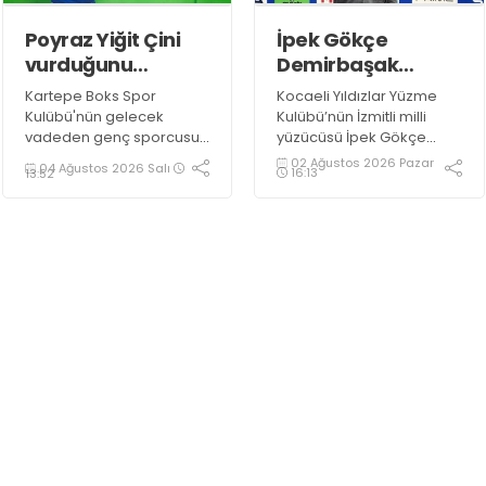
Poyraz Yiğit Çini
İpek Gökçe
vurduğunu
Demirbaşak
indiriyor!
gururumuz oldu!
Kartepe Boks Spor
Kocaeli Yıldızlar Yüzme
Kulübü'nün gelecek
Kulübü’nün İzmitli milli
vadeden genç sporcusu
yüzücüsü İpek Gökçe
Poyraz Yiğit Çini, 2027
Demirbaşak 14 yaşında
02 Ağustos 2026 Pazar
04 Ağustos 2026 Salı
16:13
13:52
Türkiye Boks Şampiyonası
olmasına rağmen müthiş
hedefi doğrultusunda
başarılara imza attı.
çalışmalarını aralıksız
sürdürüyor.