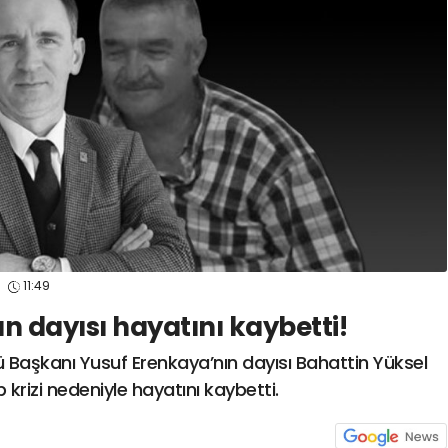
spor41
#
kocaelispo
6
11:49
n dayısı hayatını kaybetti!
ü Başkanı Yusuf Erenkaya’nın dayısı Bahattin Yüksel
p krizi nedeniyle hayatını kaybetti.