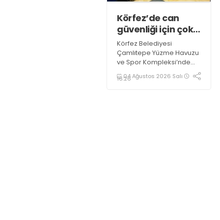
Körfez’de can
güvenliği için çok
önemli eğitim
Körfez Belediyesi
Çamlıtepe Yüzme Havuzu
ve Spor Kompleksi’nde
görev yapan antrenörler,
04 Ağustos 2026 Salı
16:26
"Bronz Cankurtaranlık
Eğitimi" alarak bilgi ve
belgelerini tazelediler.