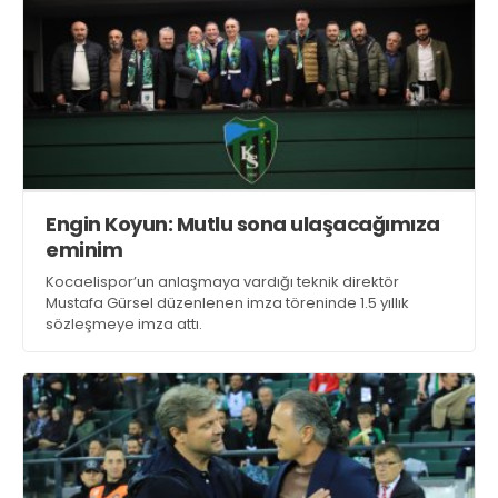
Engin Koyun: Mutlu sona ulaşacağımıza
eminim
Kocaelispor’un anlaşmaya vardığı teknik direktör
Mustafa Gürsel düzenlenen imza töreninde 1.5 yıllık
sözleşmeye imza attı.