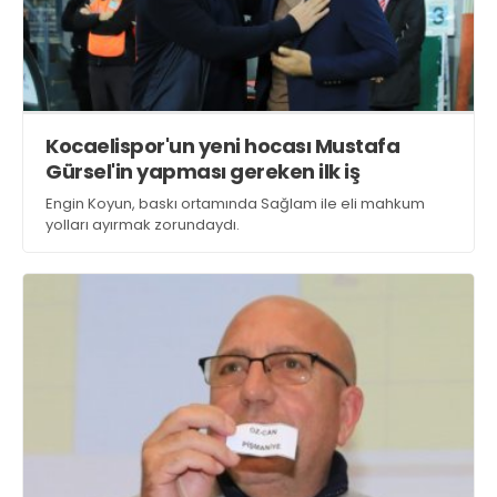
Kocaelispor'un yeni hocası Mustafa
Gürsel'in yapması gereken ilk iş
Engin Koyun, baskı ortamında Sağlam ile eli mahkum
yolları ayırmak zorundaydı.