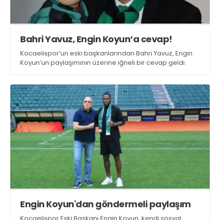
info@spor41.com
Bahri Yavuz, Engin Koyun’a cevap!
Kocaelispor’un eski başkanlarından Bahri Yavuz, Engin
Koyun’un paylaşımının üzerine iğneli bir cevap geldi.
Engin Koyun'dan göndermeli paylaşım
Kocaelispor Eski Başkanı Engin Koyun, kendi sosyal