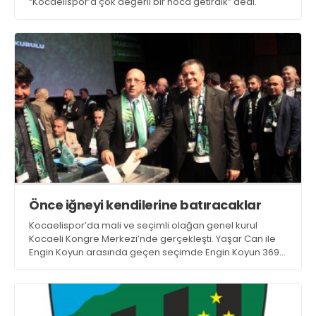
“Kocaelispor’a çok değerli bir hoca getirdik” dedi.
Önce iğneyi kendilerine batıracaklar
Kocaelispor’da mali ve seçimli olağan genel kurul
Kocaeli Kongre Merkezi’nde gerçekleşti. Yaşar Can ile
Engin Koyun arasında geçen seçimde Engin Koyun 369,
Yaşar Can ise 294 oy aldı ve Engin Koyun başkanlığa
devam etme hakkı elde etti. Yaşar Can genel anlamda
şehirden büyük bir destek alsa da kongrenin kaderini
üyeler belirledi.