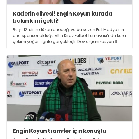
Kaderin cilvesi! Engin Koyun kurada
bakın kimi çekti!
Bu yıl 12.’sinin düzenleneceği ve bu sezon Full Medya’nın
ana sponsor olduğu Altın Kiraz Futbol Turnuvası’nda kura
çekimi yoğun ilgi ile gerçekleşti. Dev organizasyon 9
Şubat’ta başlayacak ve yaklaşık 35 gün sürecek.
Engin Koyun transfer için konuştu