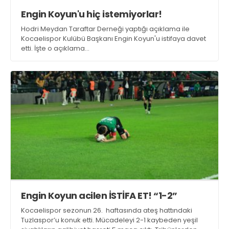
Engin Koyun'u hiç istemiyorlar!
Hodri Meydan Taraftar Derneği yaptığı açıklama ile
Kocaelispor Kulübü Başkanı Engin Koyun'u istifaya davet
etti. İşte o açıklama...
Engin Koyun acilen İSTİFA ET! “1-2”
Kocaelispor sezonun 26. haftasında ateş hattındaki
Tuzlaspor’u konuk etti. Mücadeleyi 2-1 kaybeden yeşil