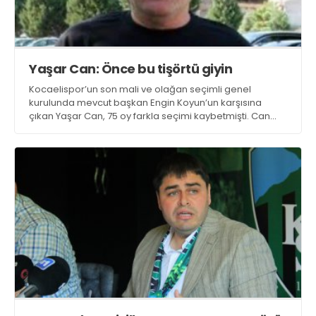
Yaşar Can: Önce bu tişörtü giyin
Kocaelispor’un son mali ve olağan seçimli genel
kurulunda mevcut başkan Engin Koyun’un karşısına
çıkan Yaşar Can, 75 oy farkla seçimi kaybetmişti. Can
genel kurulda kürsüden yaptığı konuşmada Engin
Koyun’un yaptığı üyeliklerin sağlıklı gerçekleşmediğini
belirtmiş, eski başkanlardan Bahri Yavuz ise Can’ı
destekler nitelikte konuşmuştu.