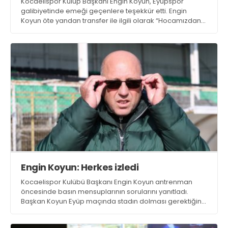
Kocaelispor Kulüp Başkanı Engin Koyun, Eyüpspor
galibiyetinde emeği geçenlere teşekkür etti. Engin
Koyun öte yandan transfer ile ilgili olarak “Hocamızdan
bir talep olursa istediği transferi yaparız inşallah” dedi.
Engin Koyun: Herkes izledi
Kocaelispor Kulübü Başkanı Engin Koyun antrenman
öncesinde basın mensuplarının sorularını yanıtladı.
Başkan Koyun Eyüp maçında stadın dolması gerektiğini
söylerken sevkler için de görüşlerini belirtti ve “Vicdanen
rahatız… Yapmamız gerekeni yaptık” dedi.