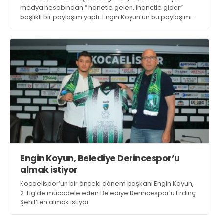
medya hesabından “İhanetle gelen, ihanetle gider”
başlıklı bir paylaşım yaptı. Engin Koyun’un bu paylaşımı
kim için yaptığı merak edildi.
Engin Koyun, Belediye Derincespor’u
almak istiyor
Kocaelispor’un bir önceki dönem başkanı Engin Koyun,
2. Lig’de mücadele eden Belediye Derincespor’u Erdinç
Şehit’ten almak istiyor.