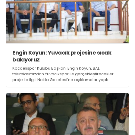
Engin Koyun: Yuvacık projesine sıcak
bakıyoruz
Kocaelispor Kulübü Başkanı Engin Koyun, BAL
takımlarımızdan Yuvacıkspor ile gerçekleştirecekler
proje ile ilgili Nokta Gazetesi’ne açıklamalar yaptı.