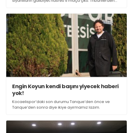
siyahlıların galibiyet hasreti 5 maça çıktı. Tribünlerden
Engin Koyun için istifa sesleri bir kez daha yankılandı.
Stadı terk eden Engin Koyun’dan istifa etmesi bekleniyor.
Engin Koyun kendi başını yiyecek haberi
yok!
Kocaelispor’daki son durumu Tanque’den önce ve
Tanque’den sonra diye ikiye ayırmamız lazım.