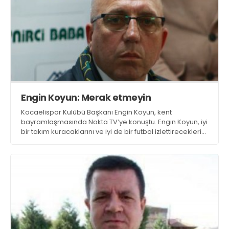
Engin Koyun: Merak etmeyin
Kocaelispor Kulübü Başkanı Engin Koyun, kent
bayramlaşmasında Nokta TV’ye konuştu. Engin Koyun, iyi
bir takım kuracaklarını ve iyi de bir futbol izlettireceklerini
belirtti.