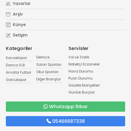
Yazarlar
Arşiv
Künye
İletişim
Kategoriler
Servisler
Derince
Yol ve Trafik
Kocaelispor
Nöbetçi Eczaneler
Salon Sporları
Darıca G.B.
Hava Durumu
Okul Sporları
Amatör Futbol
Puan Durumu
Diğer Branşlar
Gölcükspor
Gazete Manşetleri
Günlük Burçlar
Whatsapp İhbar
05466687338