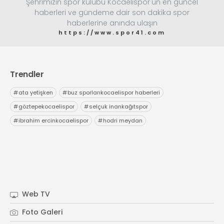
Şehrimizin spor kulübü Kocaelispor'un en güncel
info@spor41.com
haberleri ve gündeme dair son dakika spor
haberlerine anında ulaşın
https://www.spor41.com
Trendler
#
ata yetişken
#
buz sporlarıkocaelispor haberleri
#
göztepekocaelispor
#
selçuk inankağıtspor
#
ibrahim ercinkocaelispor
#
hodri meydan
Web TV
Foto Galeri