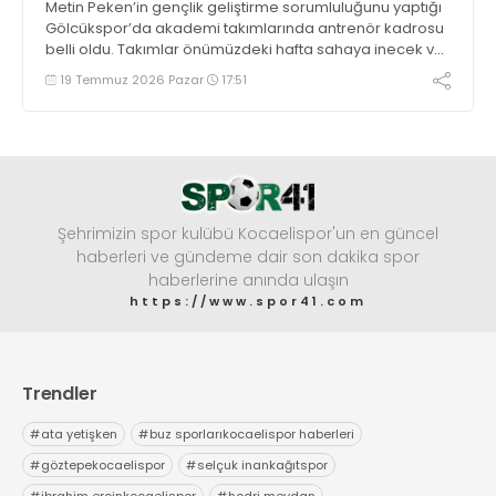
Metin Peken’in gençlik geliştirme sorumluluğunu yaptığı
Gölcükspor’da akademi takımlarında antrenör kadrosu
belli oldu. Takımlar önümüzdeki hafta sahaya inecek ve
sezonu açacak. İşte gruplar ve antrenörleri.
19 Temmuz 2026 Pazar
17:51
Şehrimizin spor kulübü Kocaelispor'un en güncel
haberleri ve gündeme dair son dakika spor
haberlerine anında ulaşın
https://www.spor41.com
Trendler
#
ata yetişken
#
buz sporlarıkocaelispor haberleri
#
göztepekocaelispor
#
selçuk inankağıtspor