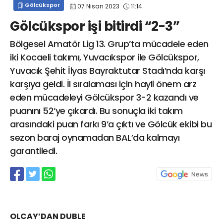
Gölcükspor
07 Nisan 2023
11:14
info@spor41.com
Gölcükspor işi bitirdi “2-3”
Bölgesel Amatör Lig 13. Grup’ta mücadele eden
iki Kocaeli takımı, Yuvacıkspor ile Gölcükspor,
Yuvacık Şehit İlyas Bayraktutar Stadı’nda karşı
karşıya geldi. İl sıralaması için hayli önem arz
eden mücadeleyi Gölcükspor 3-2 kazandı ve
puanını 52’ye çıkardı. Bu sonuçla iki takım
arasındaki puan farkı 9’a çıktı ve Gölcük ekibi bu
sezon baraj oynamadan BAL’da kalmayı
garantiledi.
OLCAY’DAN DUBLE