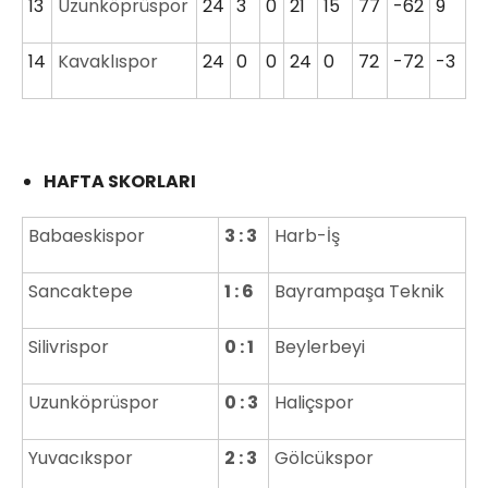
13
Uzunköprüspor
24
3
0
21
15
77
-62
9
14
Kavaklıspor
24
0
0
24
0
72
-72
-3
HAFTA SKORLARI
Babaeskispor
3 : 3
Harb-İş
Sancaktepe
1 : 6
Bayrampaşa Teknik
Silivrispor
0 : 1
Beylerbeyi
Uzunköprüspor
0 : 3
Haliçspor
Yuvacıkspor
2 : 3
Gölcükspor