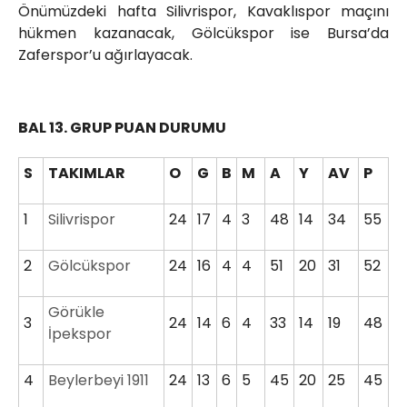
Önümüzdeki hafta Silivrispor, Kavaklıspor maçını
hükmen kazanacak, Gölcükspor ise Bursa’da
Zaferspor’u ağırlayacak.
BAL 13. GRUP PUAN DURUMU
S
TAKIMLAR
O
G
B
M
A
Y
AV
P
1
Silivrispor
24
17
4
3
48
14
34
55
2
Gölcükspor
24
16
4
4
51
20
31
52
Görükle
3
24
14
6
4
33
14
19
48
İpekspor
4
Beylerbeyi 1911
24
13
6
5
45
20
25
45