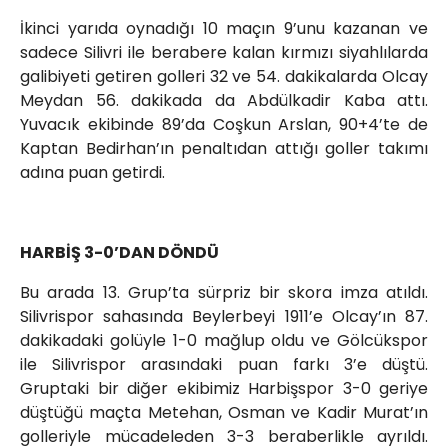
İkinci yarıda oynadığı 10 maçın 9’unu kazanan ve
sadece Silivri ile berabere kalan kırmızı siyahlılarda
galibiyeti getiren golleri 32 ve 54. dakikalarda Olcay
Meydan 56. dakikada da Abdülkadir Kaba attı.
Yuvacık ekibinde 89’da Coşkun Arslan, 90+4’te de
Kaptan Bedirhan’ın penaltıdan attığı goller takımı
adına puan getirdi.
HARBİŞ 3-0’DAN DÖNDÜ
Bu arada 13. Grup’ta sürpriz bir skora imza atıldı.
Silivrispor sahasında Beylerbeyi 1911’e Olcay’ın 87.
dakikadaki golüyle 1-0 mağlup oldu ve Gölcükspor
ile Silivrispor arasındaki puan farkı 3’e düştü.
Gruptaki bir diğer ekibimiz Harbişspor 3-0 geriye
düştüğü maçta Metehan, Osman ve Kadir Murat’ın
golleriyle mücadeleden 3-3 beraberlikle ayrıldı.