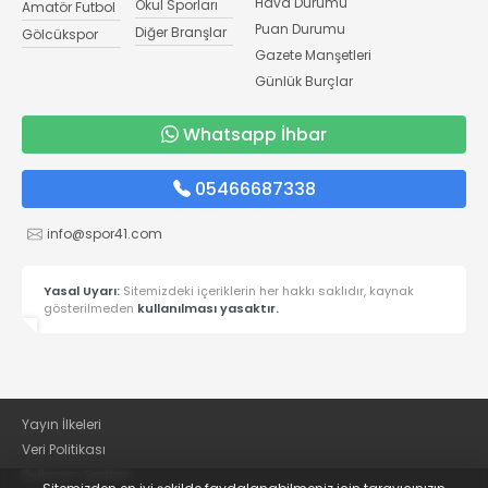
Hava Durumu
Okul Sporları
Amatör Futbol
Puan Durumu
Diğer Branşlar
Gölcükspor
Gazete Manşetleri
Günlük Burçlar
Whatsapp İhbar
05466687338
info@spor41.com
Yasal Uyarı:
Sitemizdeki içeriklerin her hakkı saklıdır, kaynak
gösterilmeden
kullanılması yasaktır.
Yayın İlkeleri
Veri Politikası
Kullanım Şartları