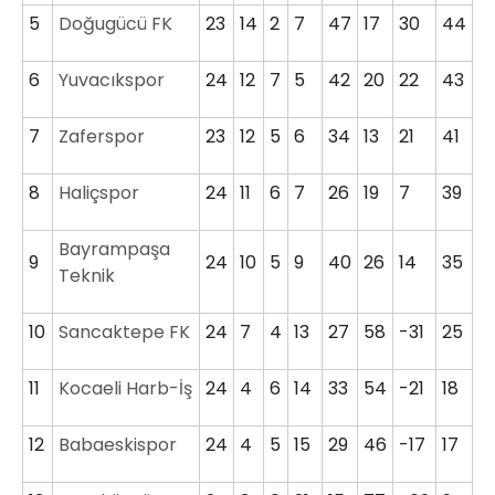
5
Doğugücü FK
23
14
2
7
47
17
30
44
6
Yuvacıkspor
24
12
7
5
42
20
22
43
7
Zaferspor
23
12
5
6
34
13
21
41
8
Haliçspor
24
11
6
7
26
19
7
39
Bayrampaşa
9
24
10
5
9
40
26
14
35
Teknik
10
Sancaktepe FK
24
7
4
13
27
58
-31
25
11
Kocaeli Harb-İş
24
4
6
14
33
54
-21
18
12
Babaeskispor
24
4
5
15
29
46
-17
17