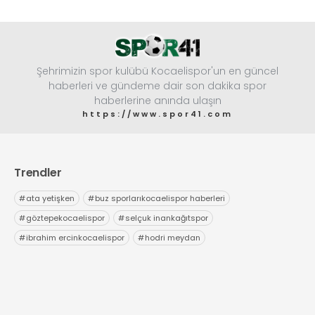
Şehrimizin spor kulübü Kocaelispor'un en güncel
haberleri ve gündeme dair son dakika spor
haberlerine anında ulaşın
https://www.spor41.com
Trendler
#
ata yetişken
#
buz sporlarıkocaelispor haberleri
#
göztepekocaelispor
#
selçuk inankağıtspor
#
ibrahim ercinkocaelispor
#
hodri meydan