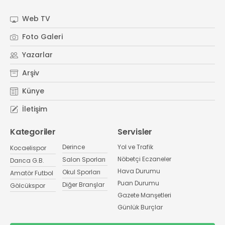
Web TV
Foto Galeri
Yazarlar
Arşiv
Künye
İletişim
Kategoriler
Servisler
Derince
Yol ve Trafik
Kocaelispor
Nöbetçi Eczaneler
Salon Sporları
Darıca G.B.
Hava Durumu
Okul Sporları
Amatör Futbol
Puan Durumu
Diğer Branşlar
Gölcükspor
Gazete Manşetleri
Günlük Burçlar