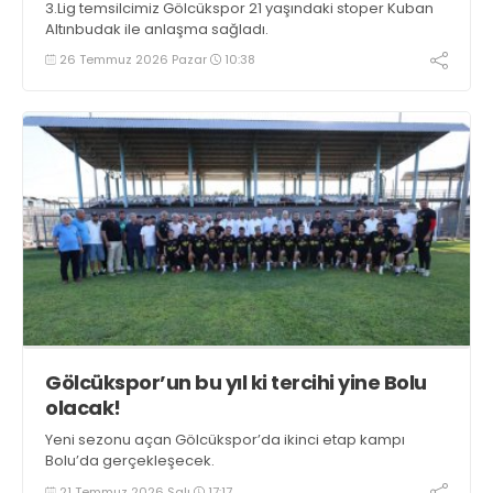
3.Lig temsilcimiz Gölcükspor 21 yaşındaki stoper Kuban
Altınbudak ile anlaşma sağladı.
26 Temmuz 2026 Pazar
10:38
Gölcükspor’un bu yıl ki tercihi yine Bolu
olacak!
Yeni sezonu açan Gölcükspor’da ikinci etap kampı
Bolu’da gerçekleşecek.
21 Temmuz 2026 Salı
17:17