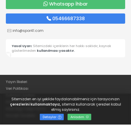
Whatsapp İhbar
05466687338
info@spor41.com
Yasal Uyarı:
Sitemizdeki içeriklerin her hakkı saklıdır, kaynak
gösterilmeden
kullanılması yasaktır.
Yayın İlkeleri
Veri Politikası
Kullanım Şartları
Sitemizden en iyi şekilde faydalanabilmeniz için tarayıcınızın
KVKK Aydınlatma Metni
çerezlerini kullanmaktayız,
sitemizi kullanarak çerezleri kabul
KVKK Bilgi Talep Formu
etmiş saylırsınız.
Kocaeli Gazetesi
Detaylar
Anladım
© 2022
Güncel Kocaelispor Haberleri ve Spor Haberleri | Spor41