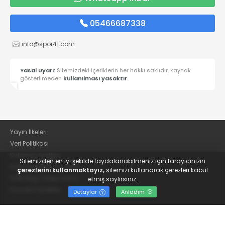
05466687338
info@spor41.com
Yasal Uyarı:
Sitemizdeki içeriklerin her hakkı saklıdır, kaynak
gösterilmeden
kullanılması yasaktır.
Yayın İlkeleri
Veri Politikası
Kullanım Şartları
Sitemizden en iyi şekilde faydalanabilmeniz için tarayıcınızın
KVKK Aydınlatma Metni
çerezlerini kullanmaktayız,
sitemizi kullanarak çerezleri kabul
KVKK Bilgi Talep Formu
etmiş saylırsınız.
Kocaeli Gazetesi
Detaylar
Anladım
© 2022
Güncel Kocaelispor Haberleri ve Spor Haberleri | Spor41
- Tüm hakları saklıdır.