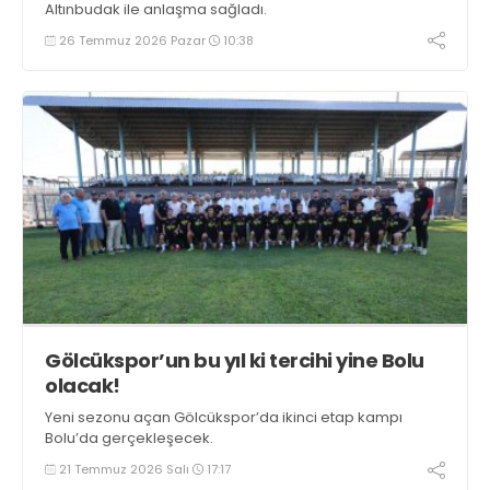
Altınbudak ile anlaşma sağladı.
26 Temmuz 2026 Pazar
10:38
Gölcükspor’un bu yıl ki tercihi yine Bolu
olacak!
Yeni sezonu açan Gölcükspor’da ikinci etap kampı
Bolu’da gerçekleşecek.
21 Temmuz 2026 Salı
17:17