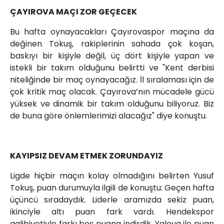
ÇAYIROVA MAÇI ZOR GEÇECEK
Bu hafta oynayacakları Çayırovaspor maçına da
değinen Tokuş, rakiplerinin sahada çok koşan,
baskıyı bir kişiyle değil, üç dört kişiyle yapan ve
istekli bir takım olduğunu belirtti ve "Kent derbisi
niteliğinde bir maç oynayacağız. İl sıralaması için de
çok kritik maç olacak. Çayırova’nın mücadele gücü
yüksek ve dinamik bir takım olduğunu biliyoruz. Biz
de buna göre önlemlerimizi alacağız" diye konuştu.
KAYIPSIZ DEVAM ETMEK ZORUNDAYIZ
Ligde hiçbir maçın kolay olmadığını belirten Yusuf
Tokuş, puan durumuyla ilgili de konuştu: Geçen hafta
üçüncü sıradaydık. Liderle aramızda sekiz puan,
ikinciyle altı puan fark vardı. Hendekspor
galibiyetiyle farkı beş puana indirdik. Yalova ile puan