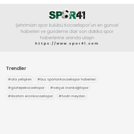
Şehrimizin spor kulübü Kocaelispor'un en güncel
haberleri ve gündeme dair son dakika spor
haberlerine anında ulaşın
https://www.spor41.com
Trendler
#
ata yetişken
#
buz sporlarıkocaelispor haberleri
#
göztepekocaelispor
#
selçuk inankağıtspor
#
ibrahim ercinkocaelispor
#
hodri meydan