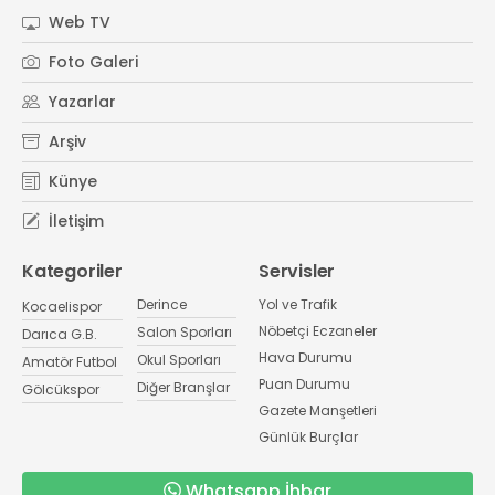
Web TV
Foto Galeri
Yazarlar
Arşiv
Künye
İletişim
Kategoriler
Servisler
Derince
Yol ve Trafik
Kocaelispor
Nöbetçi Eczaneler
Salon Sporları
Darıca G.B.
Hava Durumu
Okul Sporları
Amatör Futbol
Puan Durumu
Diğer Branşlar
Gölcükspor
Gazete Manşetleri
Günlük Burçlar
Whatsapp İhbar