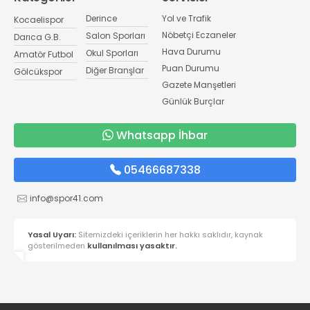
Derince
Yol ve Trafik
Kocaelispor
Nöbetçi Eczaneler
Salon Sporları
Darıca G.B.
Hava Durumu
Okul Sporları
Amatör Futbol
Puan Durumu
Diğer Branşlar
Gölcükspor
Gazete Manşetleri
Günlük Burçlar
Whatsapp İhbar
05466687338
info@spor41.com
Yasal Uyarı:
Sitemizdeki içeriklerin her hakkı saklıdır, kaynak
gösterilmeden
kullanılması yasaktır.