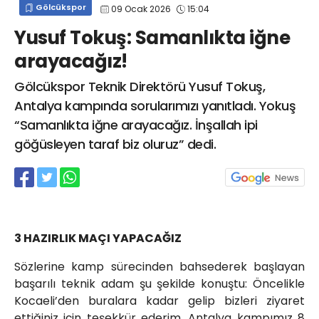
Gölcükspor
09 Ocak 2026
15:04
info@spor41.com
Yusuf Tokuş: Samanlıkta iğne
arayacağız!
Gölcükspor Teknik Direktörü Yusuf Tokuş,
Antalya kampında sorularımızı yanıtladı. Yokuş
“Samanlıkta iğne arayacağız. İnşallah ipi
göğüsleyen taraf biz oluruz” dedi.
3 HAZIRLIK MAÇI YAPACAĞIZ
Sözlerine kamp sürecinden bahsederek başlayan
başarılı teknik adam şu şekilde konuştu: Öncelikle
Kocaeli’den buralara kadar gelip bizleri ziyaret
ettiğiniz için teşekkür ederim. Antalya kampımız 8