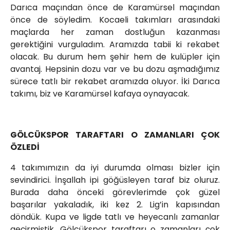
Darıca maçından önce de Karamürsel maçından
önce de söyledim. Kocaeli takımları arasındaki
maçlarda her zaman dostluğun kazanması
gerektiğini vurguladım. Aramızda tabii ki rekabet
olacak. Bu durum hem şehir hem de kulüpler için
avantaj. Hepsinin dozu var ve bu dozu aşmadığımız
sürece tatlı bir rekabet aramızda oluyor. İki Darıca
takımı, biz ve Karamürsel kafaya oynayacak.
GÖLCÜKSPOR TARAFTARI O ZAMANLARI ÇOK
ÖZLEDİ
4 takımımızın da iyi durumda olması bizler için
sevindirici. İnşallah ipi göğüsleyen taraf biz oluruz.
Burada daha önceki görevlerimde çok güzel
başarılar yakaladık, iki kez 2. Lig’in kapısından
döndük. Kupa ve ligde tatlı ve heyecanlı zamanlar
geçirmiştik. Gölcükspor taraftarı o zamanları çok