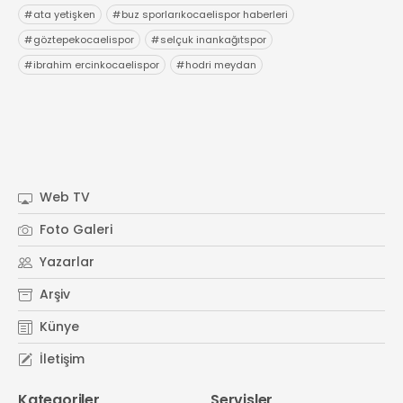
#
ata yetişken
#
buz sporlarıkocaelispor haberleri
#
göztepekocaelispor
#
selçuk inankağıtspor
#
ibrahim ercinkocaelispor
#
hodri meydan
Web TV
Foto Galeri
Yazarlar
Arşiv
Künye
İletişim
Kategoriler
Servisler