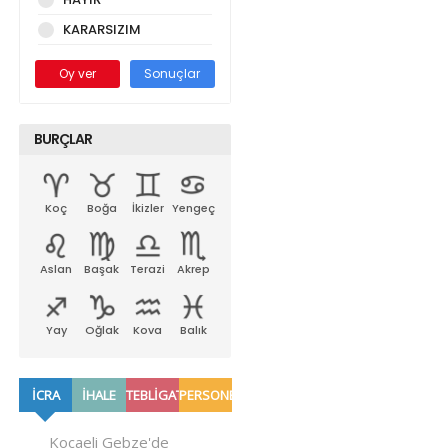
KARARSIZIM
Oy ver
Sonuçlar
BURÇLAR
Koç
Boğa
İkizler
Yengeç
Aslan
Başak
Terazi
Akrep
Yay
Oğlak
Kova
Balık