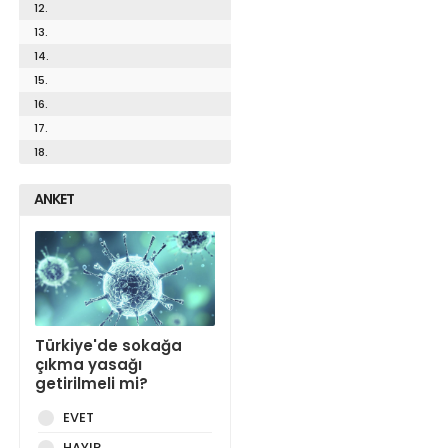
12.
13.
14.
15.
16.
17.
18.
ANKET
Türkiye'de sokağa
çıkma yasağı
getirilmeli mi?
EVET
HAYIR