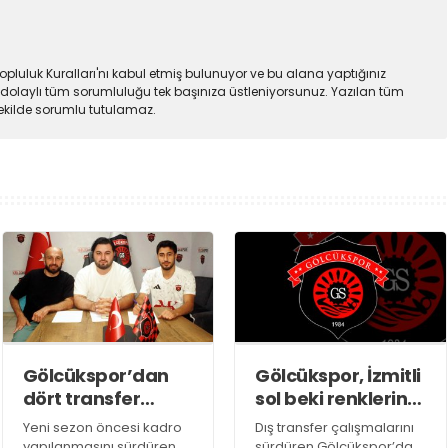
pluluk Kuralları'nı kabul etmiş bulunuyor ve bu alana yaptığınız
dolaylı tüm sorumluluğu tek başınıza üstleniyorsunuz. Yazılan tüm
şekilde sorumlu tutulamaz.
Gölcükspor’dan
Gölcükspor, İzmitli
dört transfer
sol beki renklerine
birden
bağladı
Yeni sezon öncesi kadro
Dış transfer çalışmalarını
yapılanmasını sürdüren
sürdüren Gölcükspor’da