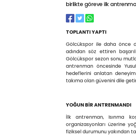
birlikte göreve ilk antrenman
TOPLANTI YAPTI
Gölcükspor ile daha önce de
adından söz ettiren başarıl
Gölcükspor sezon sonu mutlak
antrenman öncesinde Yusuf 
hedeflerini anlatan deneyim
takıma olan güvenini dile getir
YOĞUN BİR ANTRENMANDI
İlk antrenman, Isınma koş
organizasyonları üzerine y
fiziksel durumunu yakından tak