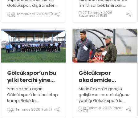
Gölcükspor, dış transfer
İzmitli sol bek Emircan
çalışmalarında dört
Yusuf ile anlaşma
27 Temmuz 2026
28 Temmuz 2026 Salı
Pazartesi
15:19
15:36
önemli ismi renklerine
sağlandı.
bağladı.
Gölcükspor’un bu
Gölcükspor
yıl ki tercihi yine
akademide
Bolu olacak!
hocalar tamam!
Yeni sezonu açan
Metin Peken’in gençlik
Gölcükspor’da ikinci etap
geliştirme sorumluluğunu
kampı Bolu’da
yaptığı Gölcükspor’da
gerçekleşecek.
akademi takımlarında
19 Temmuz 2026 Pazar
21 Temmuz 2026 Salı
17:51
17:17
antrenör kadrosu belli
oldu. Takımlar
önümüzdeki hafta sahaya
inecek ve sezonu açacak.
İşte gruplar ve