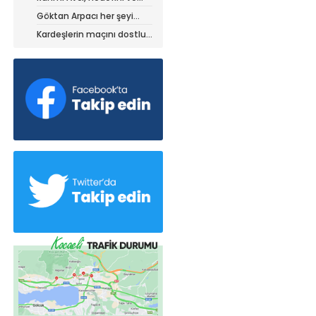
stratejisini paylaştı
Göktan Arpacı her şeyi
yaptı, ama?
Kardeşlerin maçını dostluk
kazandı