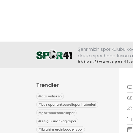
Şehrimizin spor kulübü K
dakika spor haberlerine a
https://www.spor41.
Trendler
#
ata yetişken
#
buz sporlarıkocaelispor haberleri
#
göztepekocaelispor
#
selçuk inankağıtspor
#
ibrahim ercinkocaelispor