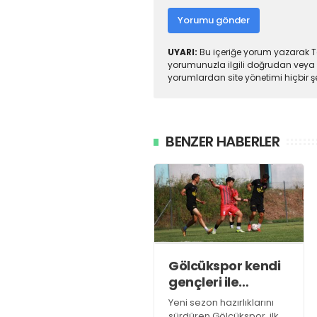
Yorumu gönder
UYARI:
Bu içeriğe yorum yazarak To
yorumunuzla ilgili doğrudan veya 
yorumlardan site yönetimi hiçbir 
BENZER HABERLER
Gölcükspor kendi
gençleri ile
antrenman yaptı
Yeni sezon hazırlıklarını
sürdüren Gölcükspor, ilk