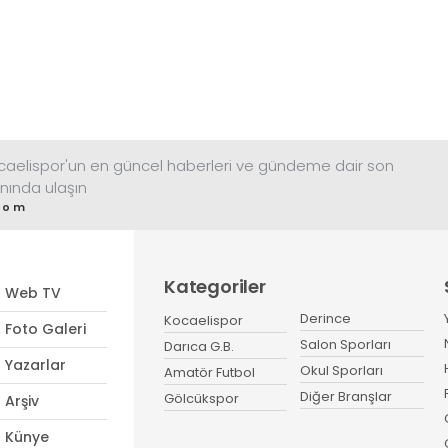
antrenörleri.
ocaelispor'un en güncel haberleri ve gündeme dair son
nında ulaşın
com
Kategoriler
Web TV
Derince
Kocaelispor
Foto Galeri
Salon Sporları
Darıca G.B.
Yazarlar
Okul Sporları
Amatör Futbol
Diğer Branşlar
Gölcükspor
Arşiv
Künye