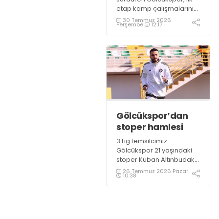
etap kamp çalışmalarını
tamamladı. Kırmızı siyahlı
30 Temmuz 2026
Perşembe
12:17
ekip, yoğun tempoda
geçen 11 günlük kamp
sürecini geride bıraktı.
Gölcükspor’dan
stoper hamlesi
3.Lig temsilcimiz
Gölcükspor 21 yaşındaki
stoper Kuban Altınbudak
ile anlaşma sağladı.
26 Temmuz 2026 Pazar
10:38