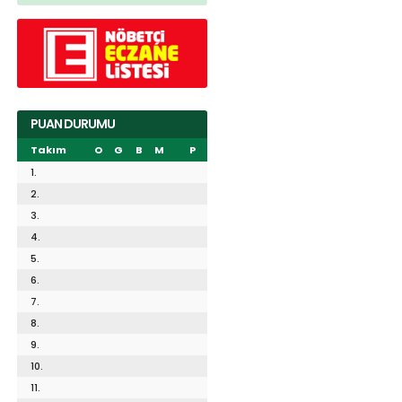
PUAN DURUMU
Takım
O
G
B
M
P
1.
2.
3.
4.
5.
6.
7.
8.
9.
10.
11.