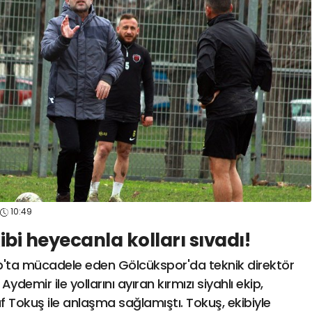
spor41
#
kocaelisporme
spor41
#
kocaelispo
10:49
bi heyecanla kolları sıvadı!
p'ta mücadele eden Gölcükspor'da teknik direktör
demir ile yollarını ayıran kırmızı siyahlı ekip,
 Tokuş ile anlaşma sağlamıştı. Tokuş, ekibiyle