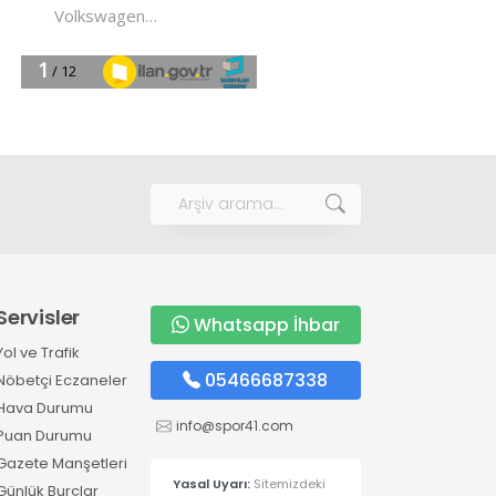
Servisler
Whatsapp İhbar
Yol ve Trafik
05466687338
Nöbetçi Eczaneler
Hava Durumu
info@spor41.com
Puan Durumu
Gazete Manşetleri
Yasal Uyarı:
Sitemizdeki
Günlük Burçlar