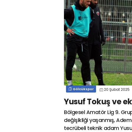
#
kocaelispormert cengiz
#
#
kocaelispor
#
beykan şimşek
#
#
kocaelispor
#
gökhan
mert cengiz
#
engin koyun
#
fırat
değirmenci
gülspor41
#
kocaelispor
#
mert
cengiz
#
erdem övüç
#
gençlerbirliği
#
eleke
#
lua lua
#
barış alıcı
#
metin diyadinspor41
#
erdem övüç
#
kocaelispor
#
beykan şimşek
Gölcükspor
20 Şubat 2025
Yusuf Tokuş ve eki
Bölgesel Amatör Lig 9. Gru
değişikliği yaşanmış, Adem Ay
tecrübeli teknik adam Yusuf