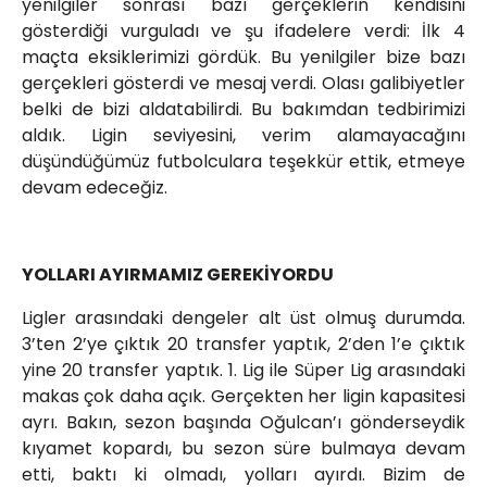
yenilgiler sonrası bazı gerçeklerin kendisini
gösterdiği vurguladı ve şu ifadelere verdi: İlk 4
maçta eksiklerimizi gördük. Bu yenilgiler bize bazı
gerçekleri gösterdi ve mesaj verdi. Olası galibiyetler
belki de bizi aldatabilirdi. Bu bakımdan tedbirimizi
aldık. Ligin seviyesini, verim alamayacağını
düşündüğümüz futbolculara teşekkür ettik, etmeye
devam edeceğiz.
YOLLARI AYIRMAMIZ GEREKİYORDU
Ligler arasındaki dengeler alt üst olmuş durumda.
3’ten 2’ye çıktık 20 transfer yaptık, 2’den 1’e çıktık
yine 20 transfer yaptık. 1. Lig ile Süper Lig arasındaki
makas çok daha açık. Gerçekten her ligin kapasitesi
ayrı. Bakın, sezon başında Oğulcan’ı gönderseydik
kıyamet kopardı, bu sezon süre bulmaya devam
etti, baktı ki olmadı, yolları ayırdı. Bizim de