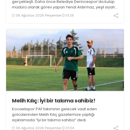
gerçekleşti. Daha önce Belediye Derincespor'da kulüp
müdürü olarak görev yapan Yenal Aldırmaz, yeşil siyahlı
kulübün altyapı izleme ekibine dahil oldu.
06 Ağustos 2026 Perşembe
01:26
Melih Kılıç: İyi bir takıma sahibiz!
Kocaelispor PAF takımının gelecek vaat eden
golcülerinden Melih Kılıç gazetemize yaptığı
açıklamada “İyi bir takıma sahibiz” dedi.
06 Ağustos 2026 Perşembe
01:04