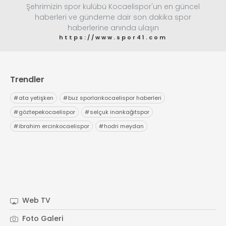
Şehrimizin spor kulübü Kocaelispor'un en güncel
haberleri ve gündeme dair son dakika spor
haberlerine anında ulaşın
https://www.spor41.com
Trendler
#
ata yetişken
#
buz sporlarıkocaelispor haberleri
#
göztepekocaelispor
#
selçuk inankağıtspor
#
ibrahim ercinkocaelispor
#
hodri meydan
Web TV
Foto Galeri