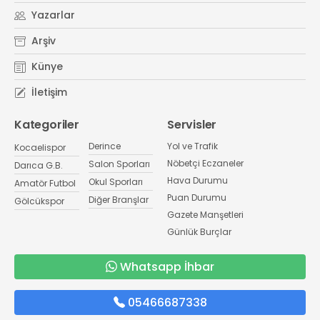
Yazarlar
Arşiv
Künye
İletişim
Kategoriler
Servisler
Derince
Yol ve Trafik
Kocaelispor
Nöbetçi Eczaneler
Salon Sporları
Darıca G.B.
Hava Durumu
Okul Sporları
Amatör Futbol
Puan Durumu
Diğer Branşlar
Gölcükspor
Gazete Manşetleri
Günlük Burçlar
Whatsapp İhbar
05466687338