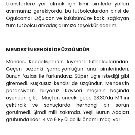
transferlere yer almak için kimi isimlerle yolları
ayırmamız gerekiyordu, bu futbolculardan birisi de
Oğulcan’dı. Oğulcan ve kulübümüze katkı sağlayan
tüm futbolcu arkadaşlarımıza teşekkür ederim.
MENDES’İN KENDİSİ DE ÜZGÜNDÜR
Mendes, Kocaelispor’un kıymetli futbolcularından.
Geçen sezonki şampiyonluğun ana isimlerinden.
Bunun fazlası ile farkındayız. Süper Lig’e istediği gibi
giremedi. Kuşkusuz kendisi de üzgündür. Mendes’in
potansiyelini biliyoruz. Kayseri maçının başında
oyundan çıktı. Maçtan önceki gece 23.30’da MR’ını
çektirdik ve sonuçlarda herhangi bir sorun
görülmedi. Şimdi milli takımda. Yeşil Burun Adaları
grubunda lider. 4 ve 9 Eylül’de iki önemli maçı var.