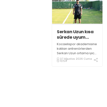
Serkan Uzun kısa
sürede uyum
sağladı
Kocaelispor akademisine
katılan antrenörlerden
Serkan Uzun ortama iyice
ısındı. Uzun, yeşil siyahlı
07 Ağustos 2026 Cuma
10:54
kulüpte görev aldığı için
büyük bir mutluluk
duyduğunu dile getirdi.