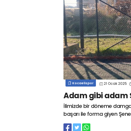
#
kocaelispor
#
gökhan
mert cengiz
#
engin koyun
#
fırat
değirmenci
gülspor41
#
kocaelispor
#
mert
cengiz
#
erdem övüç
#
gençlerbirliği
#
eleke
#
lua lua
#
barış alıcı
#
metin diyadinspor41
#
erdem övüç
#
kocaelispor
#
beykan şimşek
Kocaelispor
21 Ocak 2025
Adam gibi adam 
İlimizde bir döneme damga
başarı ile forma giyen Şene