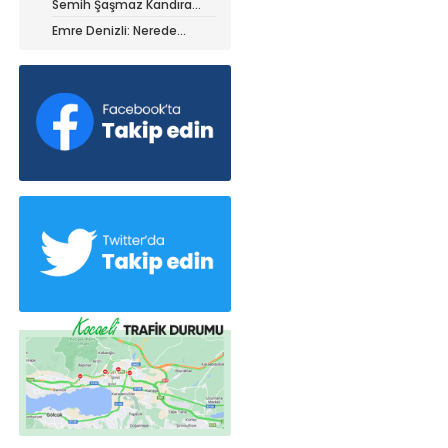
Semih Şaşmaz Kandıra
iz ile ayrıldı!
Gençlerbirliği’nde devam
Emre Denizli: Nerede
dedi!
olduğumuzu gördük