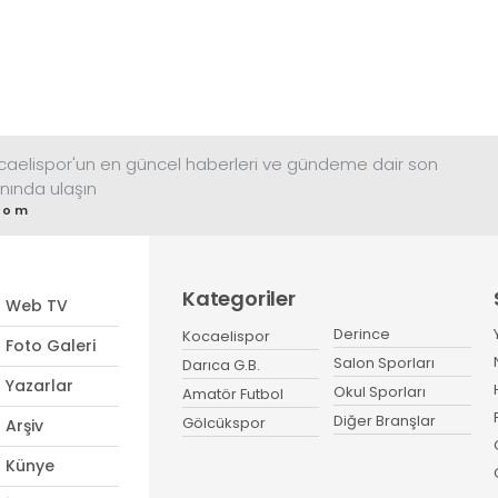
ocaelispor'un en güncel haberleri ve gündeme dair son
nında ulaşın
com
Kategoriler
Web TV
Derince
Kocaelispor
Foto Galeri
Salon Sporları
Darıca G.B.
Yazarlar
Okul Sporları
Amatör Futbol
Diğer Branşlar
Gölcükspor
Arşiv
Künye