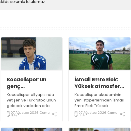
şekilde sorumlu tutulamaz.
Kocaelispor’un
İsmail Emre Elek:
genç
Yüksek atmosferli
yeteneğiydi… Biga
maçlara alışığım
Kocaelispor altyapısında
Kocaelispor akademinin
ile anlaştı
yetişen ve Türk futbolunun
yeni stoperlerinden İsmail
gelecek vadeden orta
Emre Elek "Yüksek
saha oyuncuları arasında
atmosferli maçlara
07 Ağustos 2026 Cuma
07 Ağustos 2026 Cuma
11:49
11:14
gösterilen Yağız Yolcu'nun
alışığım" dedi.
yeni adresi 3. Lig
takımlarından Bigaspor ile