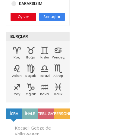
KARARSIZIM
Oy ver
Sonuçlar
BURÇLAR
Koç
Boğa
İkizler
Yengeç
Aslan
Başak
Terazi
Akrep
Yay
Oğlak
Kova
Balık