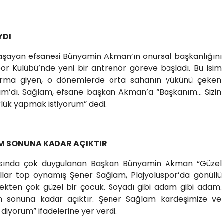
YDI
aşayan efsanesi Bünyamin Akman’ın onursal başkanlığını
or Kulübü’nde yeni bir antrenör göreve başladı. Bu isim
forma giyen, o dönemlerde orta sahanın yükünü çeken
lam’dı. Sağlam, efsane başkan Akman’a “Başkanım… Sizin
lük yapmak istiyorum” dedi.
IM SONUNA KADAR AÇIKTIR
şısında çok duygulanan Başkan Bünyamin Akman “Güzel
illar top oynamış Şener Sağlam, Plajyoluspor’da gönüllü
ekten çok güzel bir çocuk. Soyadı gibi adam gibi adam.
 sonuna kadar açıktır. Şener Sağlam kardeşimize ve
diyorum” ifadelerine yer verdi.