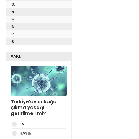
13.
14.
15.
16.
17.
18.
ANKET
Türkiye'de sokağa
çıkma yasağı
getirilmeli mi?
EVET
HAYIR