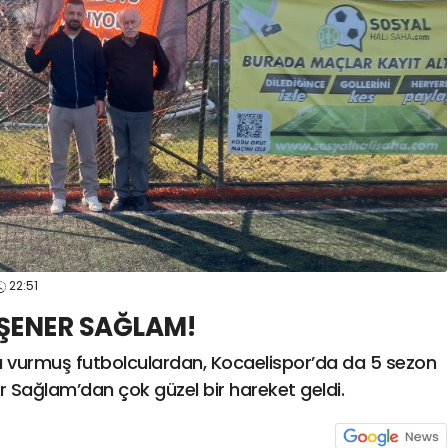
spor41
#
kocaelispo
22:51
ŞENER SAĞLAM!
 vurmuş futbolculardan, Kocaelispor’da da 5 sezon
r Sağlam’dan çok güzel bir hareket geldi.