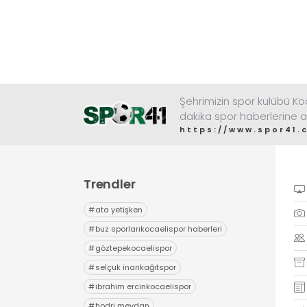
Şehrimizin spor kulübü K
dakika spor haberlerine a
https://www.spor41.
Trendler
#
ata yetişken
#
buz sporlarıkocaelispor haberleri
#
göztepekocaelispor
#
selçuk inankağıtspor
#
ibrahim ercinkocaelispor
#
hodri meydan