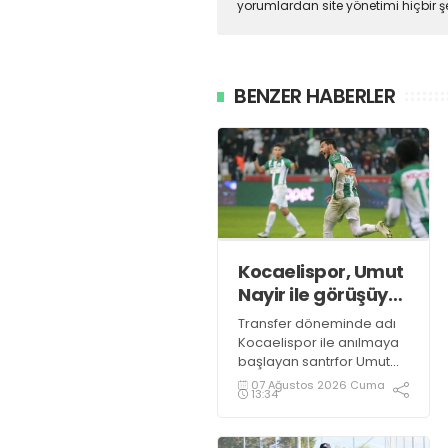
yorumlardan site yönetimi hiçbir 
BENZER HABERLER
Kocaelispor, Umut
Nayir ile görüşüyor
mu?
Transfer döneminde adı
Kocaelispor ile anılmaya
başlayan santrfor Umut
Nayir için ortaya atılan
07 Ağustos 2026 Cuma
13:34
iddiaların gerçeği
yansıtmadığı öğrenildi.