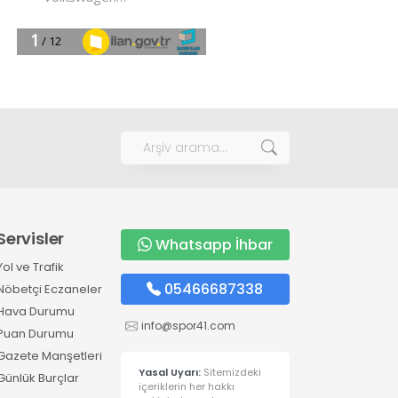
Servisler
Whatsapp İhbar
Yol ve Trafik
05466687338
Nöbetçi Eczaneler
Hava Durumu
info@spor41.com
Puan Durumu
Gazete Manşetleri
Yasal Uyarı:
Sitemizdeki
Günlük Burçlar
içeriklerin her hakkı