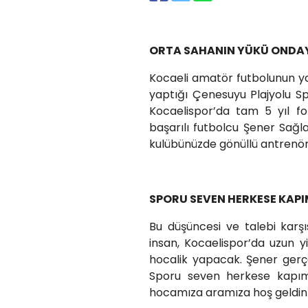
ORTA SAHANIN YÜKÜ ONDA
Kocaeli amatör futbolunun y
yaptığı Çenesuyu Plajyolu Sp
Kocaelispor’da tam 5 yıl 
başarılı futbolcu Şener Sağ
kulübünüzde gönüllü antrenör
SPORU SEVEN HERKESE KAP
Bu düşüncesi ve talebi kar
insan, Kocaelispor’da uzun y
hocalik yapacak. Şener gerç
Sporu seven herkese kapım
hocamıza aramıza hoş geldin 