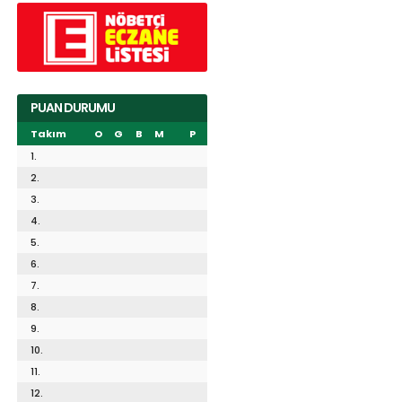
PUAN DURUMU
Takım
O
G
B
M
P
1.
2.
3.
4.
5.
6.
7.
8.
9.
10.
11.
12.