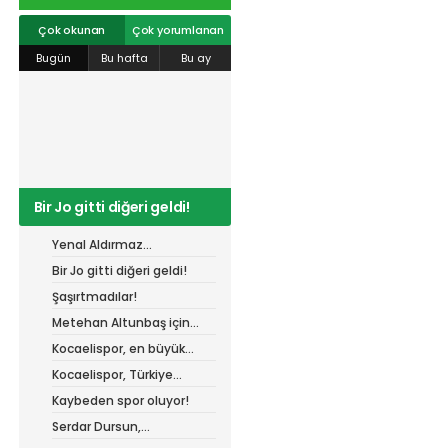
r
#
gökhan
mert cengiz
#
engin koyun
#
fırat
info@spor41.com
değirmenci
gülspor41
#
kocaelispor
#
mert
Çok okunan
Çok yorumlanan
cengiz
#
erdem övüç
#
gençlerbirliği
Bugün
Bu hafta
Bu ay
#
eleke
#
lua lua
#
barış alıcı
#
metin diyadinspor41
#
erdem övüç
#
kocaelispor
#
beykan şimşek
Bir Jo gitti diğeri geldi!
Yenal Aldırmaz
Kocaelispor’da!
Bir Jo gitti diğeri geldi!
Şaşırtmadılar!
Metehan Altunbaş için
resmi açıklama bekleniyor
Kocaelispor, en büyük
gücü taraftarı ile
Kocaelispor, Türkiye
buluşuyor!
Kupası'ndaki ilk maçını
Kaybeden spor oluyor!
hangi turda oynayacak?
Serdar Dursun,
Kocaelispor’dan 15 dikişlik