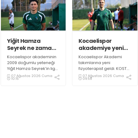
1+1 yıllık anlaşma sağladı.
Yiğit Hamza
Kocaelispor
Seyrek ne zaman
akademiye yeni
sahalara
fizyoterapist!
Kocaelispor akademinin
Kocaelispor Akademi
dönecek?
2009 doğumlu yeteneği
takımlarına yeni
Yiğit Hamza Seyrek’in lige
fizyoterapist geldi. KOSTÜ
kadar hazır olması
mezunu Hamza Yıldız yeşil
07 Ağustos 2026 Cuma
07 Ağustos 2026 Cuma
10:15
09:58
bekleniyor.
siyahlılarda göreve
başladı.