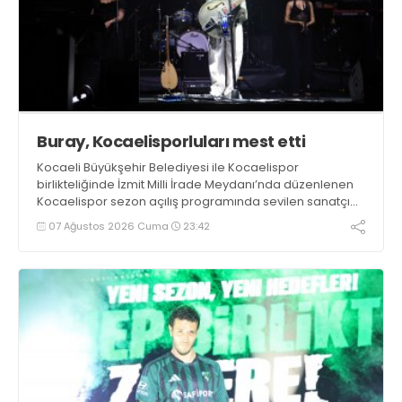
Buray, Kocaelisporluları mest etti
Kocaeli Büyükşehir Belediyesi ile Kocaelispor
birlikteliğinde İzmit Milli İrade Meydanı’nda düzenlenen
Kocaelispor sezon açılış programında sevilen sanatçı
Buray, verdiği konserle meydanı inletti.
07 Ağustos 2026 Cuma
23:42