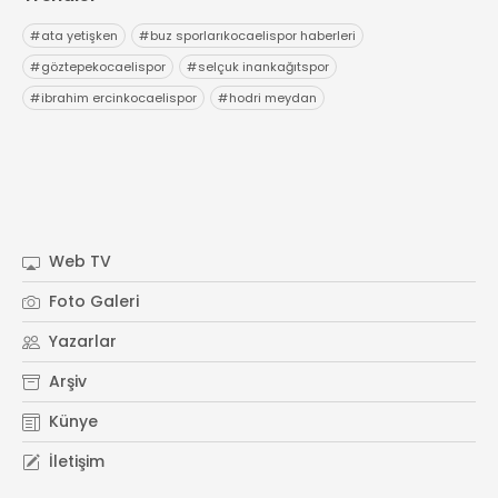
#
ata yetişken
#
buz sporlarıkocaelispor haberleri
#
göztepekocaelispor
#
selçuk inankağıtspor
#
ibrahim ercinkocaelispor
#
hodri meydan
Web TV
Foto Galeri
Yazarlar
Arşiv
Künye
İletişim