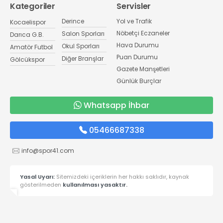
Kategoriler
Servisler
Derince
Yol ve Trafik
Kocaelispor
Nöbetçi Eczaneler
Salon Sporları
Darıca G.B.
Hava Durumu
Okul Sporları
Amatör Futbol
Puan Durumu
Diğer Branşlar
Gölcükspor
Gazete Manşetleri
Günlük Burçlar
Whatsapp İhbar
05466687338
info@spor41.com
Yasal Uyarı:
Sitemizdeki içeriklerin her hakkı saklıdır, kaynak
gösterilmeden
kullanılması yasaktır.