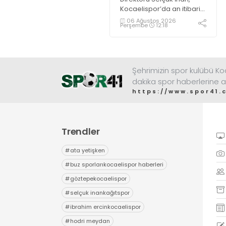
Kocaelispor’da an itibari
ile Petkovic’ten sonra en
06 Ağustos 2026
Perşembe
12:18
maliyetli futbolcu olan
Rivas’ı sağ bekte
oynatmayı düşünüyor.
Şehrimizin spor kulübü K
dakika spor haberlerine a
https://www.spor41.
Trendler
#
ata yetişken
#
buz sporlarıkocaelispor haberleri
#
göztepekocaelispor
#
selçuk inankağıtspor
#
ibrahim ercinkocaelispor
#
hodri meydan