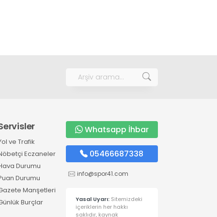
Servisler
Whatsapp İhbar
Yol ve Trafik
05466687338
Nöbetçi Eczaneler
Hava Durumu
info@spor41.com
Puan Durumu
Gazete Manşetleri
Yasal Uyarı:
Sitemizdeki
Günlük Burçlar
içeriklerin her hakkı
saklıdır, kaynak