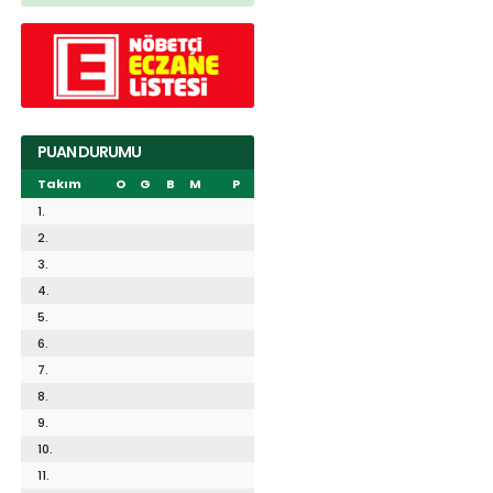
PUAN DURUMU
Takım
O
G
B
M
P
1.
2.
3.
4.
5.
6.
7.
8.
9.
10.
11.