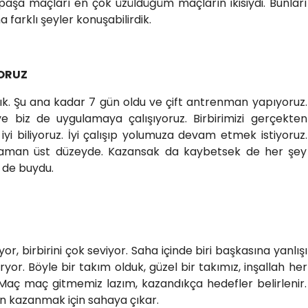
şa maçları en çok üzüldüğüm maçların ikisiydi. Bunları
farklı şeyler konuşabilirdik.
YORUZ
dık. Şu ana kadar 7 gün oldu ve çift antrenman yapıyoruz.
ye biz de uygulamaya çalışıyoruz. Birbirimizi gerçekten
iyi biliyoruz. İyi çalışıp yolumuza devam etmek istiyoruz.
zaman üst düzeyde. Kazansak da kaybetsek de her şey
 de buydu.
ıyor, birbirini çok seviyor. Saha içinde biri başkasına yanlışı
ıryor. Böyle bir takım olduk, güzel bir takımız, inşallah her
Maç maç gitmemiz lazım, kazandıkça hedefler belirlenir.
n kazanmak için sahaya çıkar.