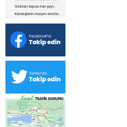
stratejisini paylaştı
Göktan Arpacı her şeyi
yaptı, ama?
Kardeşlerin maçını dostluk
kazandı