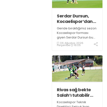
Serdar Dursun,
Kocaelispor’dan
15 dikişlik iz ile
Geride bıraktığımız sezon
ayrıldı!
Kocaelispor forması
giyen Serdar Dursun bu
sezon takımla devam
06 Ağustos 2026
Perşembe
16:05
etmedi. Yeşil siyahlılardan
teklif bekleyen deneyimli
golcünün Gaziantep FK ile
söz kesecek.
Rivas sağ bekte
Salah’ı tutabilir
mi?
Kocaelispor Teknik
Direktörü Selçuk İnan,