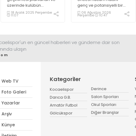
üzerinde kulübün
genç ve potansiyelli bir
logosunun olacağı kredi
isimle güçlendirmeye
18 Aralık 2025 Perşembe
06 Ağustos 2026
11:07
Perşembe
10:47
kartı ile ilgili çalışmalar
hazırlanıyor. Yeşil
sürüyor.
siyahlılar, aylardır
gündeminde bulunan
2003 doğumlu santrfor
Metehan Altunbaş
ocaelispor'un en güncel haberleri ve gündeme dair son
transferinde sona hayli
nında ulaşın
yaklaştı.
com
Kategoriler
Web TV
Derince
Kocaelispor
Foto Galeri
Salon Sporları
Darıca G.B.
Yazarlar
Okul Sporları
Amatör Futbol
Diğer Branşlar
Gölcükspor
Arşiv
Künye
İletişim