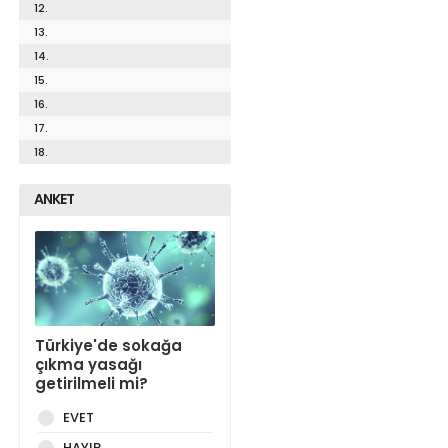
12.
13.
14.
15.
16.
17.
18.
ANKET
Türkiye'de sokağa
çıkma yasağı
getirilmeli mi?
EVET
HAYIR