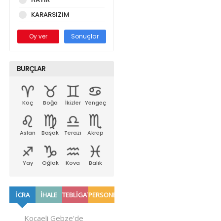
KARARSIZIM
Oy ver
Sonuçlar
BURÇLAR
Koç
Boğa
İkizler
Yengeç
Aslan
Başak
Terazi
Akrep
Yay
Oğlak
Kova
Balık