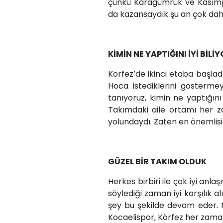
çünkü Karagümrük ve Kasımpa
da kazansaydık şu an çok daha 
KİMİN NE YAPTIĞINI İYİ BİLİ
Körfez’de ikinci etaba başla
Hoca istediklerini gösterme
tanıyoruz, kimin ne yaptığını 
Takımdaki aile ortamı her 
yolundaydı. Zaten en önemlisi
GÜZEL BİR TAKIM OLDUK
Herkes birbiri ile çok iyi anlaş
söylediği zaman iyi karşılık al
şey bu şekilde devam eder. 
Kocaelispor, Körfez her zama