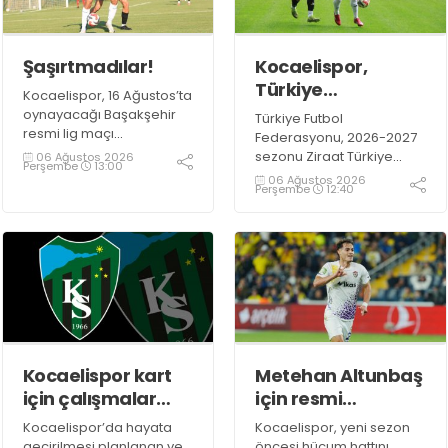
Şaşırtmadılar!
Kocaelispor,
Türkiye
Kocaelispor, 16 Ağustos’ta
Kupası'ndaki ilk
oynayacağı Başakşehir
Türkiye Futbol
maçını hangi
resmi lig maçı
Federasyonu, 2026-2027
öncesindeki son hazırlık
turda oynayacak?
sezonu Ziraat Türkiye
06 Ağustos 2026
Perşembe
13:00
maçında 9 Ağustos Pazar
Kupası maç takvimini
06 Ağustos 2026
Perşembe
12:40
günü Mısır temsilcisi ZED
duyurdu. İlk düdük 15-17
Futbol Kulübü ile
Eylül 2026 tarihleri
karşılaşacak.
arasında oynanacak 1.
Eleme Turu
karşılaşmalarıyla çalacak.
Kocaelispor kart
Metehan Altunbaş
için çalışmalar
için resmi
sürüyor!
açıklama
Kocaelispor’da hayata
Kocaelispor, yeni sezon
bekleniyor
geçirilmesi planlanan ve
öncesi hücum hattını