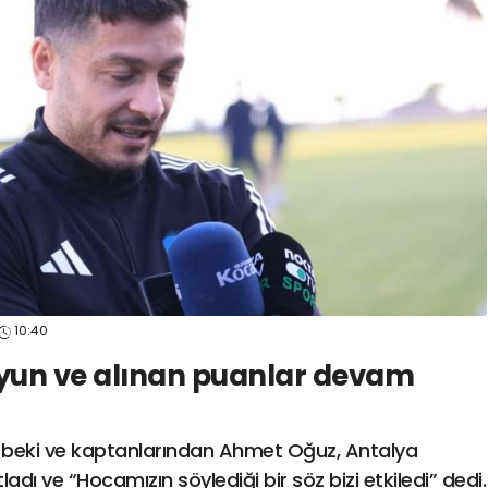
spor41
#
kocaelisporme
spor41
#
kocaelispo
10:40
oyun ve alınan puanlar devam
ğ beki ve kaptanlarından Ahmet Oğuz, Antalya
adı ve “Hocamızın söylediği bir söz bizi etkiledi” dedi.