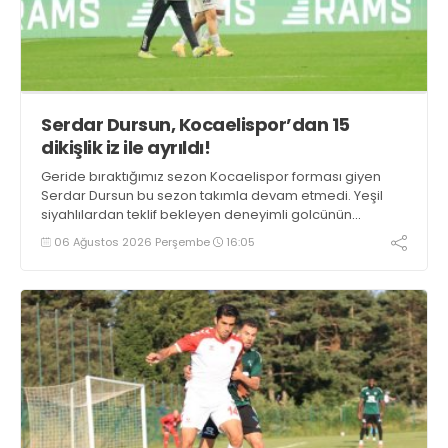
Serdar Dursun, Kocaelispor’dan 15
dikişlik iz ile ayrıldı!
Geride bıraktığımız sezon Kocaelispor forması giyen
Serdar Dursun bu sezon takımla devam etmedi. Yeşil
siyahlılardan teklif bekleyen deneyimli golcünün
Gaziantep FK ile söz kesecek.
06 Ağustos 2026 Perşembe
16:05