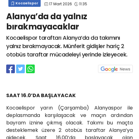
Kocaelispor
17 Mart 2026
11:35
info@spor41.com
Alanya’da da yalnız
bırakmayacaklar
Kocaelispor taraftarı Alanya’da da takımını
yalnız bırakmayacak. Münferit gidişler hariç 2
otobüs taraftar mücadeleyi yerinde izleyecek.
SAAT 16.0’DA BAŞLAYACAK
Kocaelispor yarın (Çarşamba) Alanyaspor ile
deplasmanda karşılaşacak ve maçın ardından
bayram iznine çıkmış olacak. Takımı bu maçta
desteklemek üzere 2 otobüs taraftar Alanya’ya
gidecek. Saat 16.00’da başlayacak olan