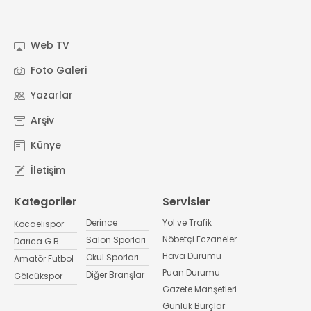
Web TV
Foto Galeri
Yazarlar
Arşiv
Künye
İletişim
Kategoriler
Servisler
Derince
Yol ve Trafik
Kocaelispor
Nöbetçi Eczaneler
Salon Sporları
Darıca G.B.
Hava Durumu
Okul Sporları
Amatör Futbol
Puan Durumu
Diğer Branşlar
Gölcükspor
Gazete Manşetleri
Günlük Burçlar