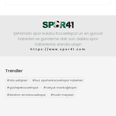
yaklaştı.
Şehrimizin spor kulübü Kocaelispor'un en güncel
haberleri ve gündeme dair son dakika spor
haberlerine anında ulaşın
https://www.spor41.com
Trendler
#
ata yetişken
#
buz sporlarıkocaelispor haberleri
#
göztepekocaelispor
#
selçuk inankağıtspor
#
ibrahim ercinkocaelispor
#
hodri meydan