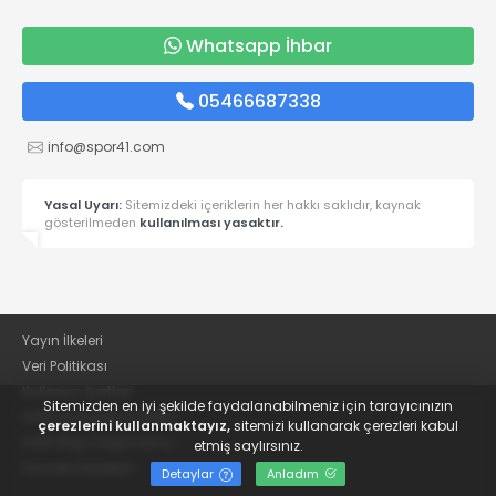
Whatsapp İhbar
05466687338
info@spor41.com
Yasal Uyarı:
Sitemizdeki içeriklerin her hakkı saklıdır, kaynak
gösterilmeden
kullanılması yasaktır.
Yayın İlkeleri
Veri Politikası
Kullanım Şartları
Sitemizden en iyi şekilde faydalanabilmeniz için tarayıcınızın
KVKK Aydınlatma Metni
çerezlerini kullanmaktayız,
sitemizi kullanarak çerezleri kabul
KVKK Bilgi Talep Formu
etmiş saylırsınız.
Kocaeli Gazetesi
Detaylar
Anladım