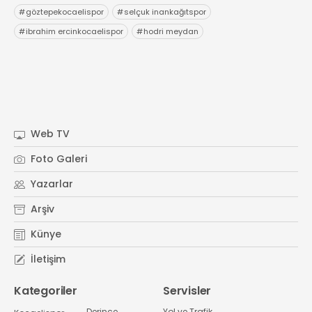
#
göztepekocaelispor
#
selçuk inankağıtspor
#
ibrahim ercinkocaelispor
#
hodri meydan
Web TV
Foto Galeri
Yazarlar
Arşiv
Künye
İletişim
Kategoriler
Servisler
Derince
Yol ve Trafik