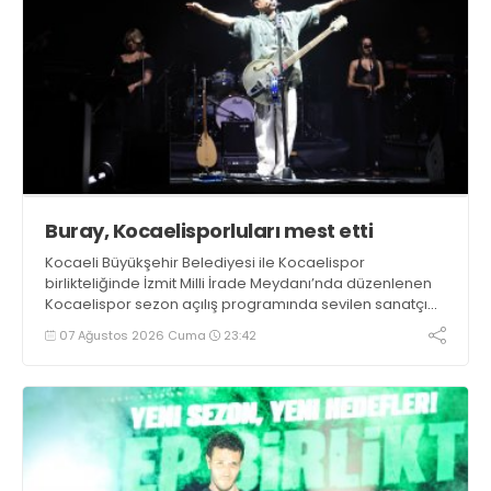
Buray, Kocaelisporluları mest etti
Kocaeli Büyükşehir Belediyesi ile Kocaelispor
birlikteliğinde İzmit Milli İrade Meydanı’nda düzenlenen
Kocaelispor sezon açılış programında sevilen sanatçı
Buray, verdiği konserle meydanı inletti.
07 Ağustos 2026 Cuma
23:42