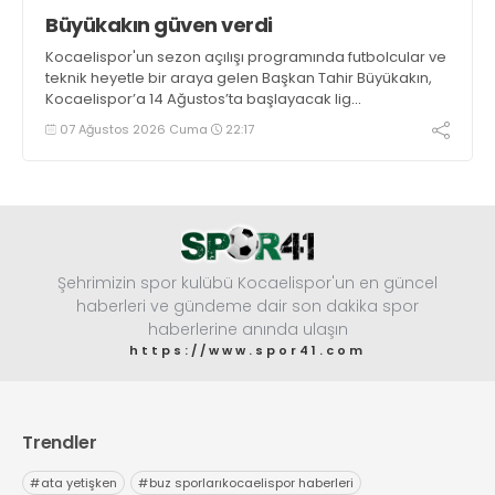
Büyükakın güven verdi
Kocaelispor'un sezon açılışı programında futbolcular ve
teknik heyetle bir araya gelen Başkan Tahir Büyükakın,
Kocaelispor’a 14 Ağustos’ta başlayacak lig
maratonunda başarılar diledi ve “Yanınızdayım” dedi.
07 Ağustos 2026 Cuma
22:17
Şehrimizin spor kulübü Kocaelispor'un en güncel
haberleri ve gündeme dair son dakika spor
haberlerine anında ulaşın
https://www.spor41.com
Trendler
#
ata yetişken
#
buz sporlarıkocaelispor haberleri