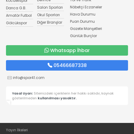
Kocaelispor
Nöbetçi Eczaneler
Salon Sporları
Darıca G.B.
Hava Durumu
Okul Sporları
Amatör Futbol
Puan Durumu
Diğer Branşlar
Gölcükspor
Gazete Manşetleri
Günlük Burçlar
Whatsapp İhbar
05466687338
info@spor41.com
Yasal Uyarı:
Sitemizdeki içeriklerin her hakkı saklıdır, kaynak
gösterilmeden
kullanılması yasaktır.
Yayın İlkeleri