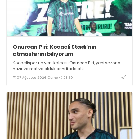
Onurcan Piri: Kocaeli Stadı’nın
atmosferini biliyorum
Kocaelispor’un yeni kalecisi Onurcan Piri, yeni sezona
hazır ve motive olduklarını ifade etti.
07 Ağustos 2026 Cuma
23:30