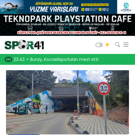
Kocaelispor
Amatör Futbol
Gölcük
Buray, Kocaelisporluları mest etti
23:30
Onurcan Piri: Kocaeli Stadı’nın a
Bld. Derince
Darıca GB.
Salon Sporları
Okul Sporları
Web TV
Galeri
Yazarlar