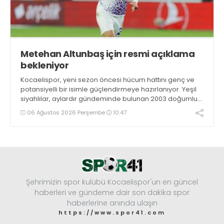
Metehan Altunbaş için resmi açıklama
bekleniyor
Kocaelispor, yeni sezon öncesi hücum hattını genç ve
potansiyelli bir isimle güçlendirmeye hazırlanıyor. Yeşil
siyahlılar, aylardır gündeminde bulunan 2003 doğumlu
santrfor Metehan Altunbaş transferinde sona hayli
06 Ağustos 2026 Perşembe
10:47
yaklaştı.
Şehrimizin spor kulübü Kocaelispor'un en güncel
haberleri ve gündeme dair son dakika spor
haberlerine anında ulaşın
https://www.spor41.com