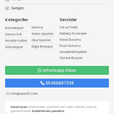
İletişim
Kategoriler
Servisler
Derince
Yol ve Trafik
Kocaelispor
Nöbetçi Eczaneler
Salon Sporları
Darıca G.B.
Hava Durumu
Okul Sporları
Amatör Futbol
Puan Durumu
Diğer Branşlar
Gölcükspor
Gazete Manşetleri
Günlük Burçlar
Whatsapp İhbar
05466687338
info@spor41.com
Yasal Uyarı:
Sitemizdeki içeriklerin her hakkı saklıdır, kaynak
gösterilmeden
kullanılması yasaktır.