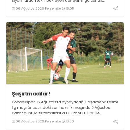
siyahlılardan teklif bekleyen deneyimli golcünün
Gaziantep FK ile söz kesecek.
06 Ağustos 2026 Perşembe
16:05
Şaşırtmadılar!
Kocaelispor, 16 Ağustos’ta oynayacağı Başakşehir resmi
lig maçı öncesindeki son hazırlık maçında 9 Ağustos
Pazar günü Mısır temsilcisi ZED Futbol Kulübü ile
karşılaşacak.
06 Ağustos 2026 Perşembe
13:00