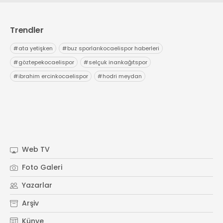
Trendler
#
ata yetişken
#
buz sporlarıkocaelispor haberleri
#
göztepekocaelispor
#
selçuk inankağıtspor
#
ibrahim ercinkocaelispor
#
hodri meydan
Web TV
Foto Galeri
Yazarlar
Arşiv
Künye