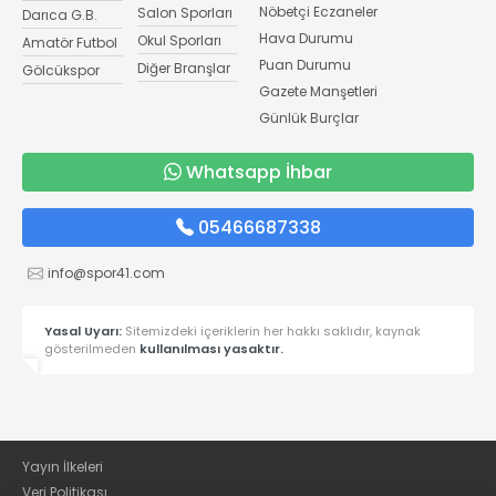
Nöbetçi Eczaneler
Salon Sporları
Darıca G.B.
Hava Durumu
Okul Sporları
Amatör Futbol
Puan Durumu
Diğer Branşlar
Gölcükspor
Gazete Manşetleri
Günlük Burçlar
Whatsapp İhbar
05466687338
info@spor41.com
Yasal Uyarı:
Sitemizdeki içeriklerin her hakkı saklıdır, kaynak
gösterilmeden
kullanılması yasaktır.
Yayın İlkeleri
Veri Politikası