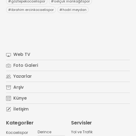
#
göztepekocaelispor
#
selçuk inankağıtspor
#
ibrahim ercinkocaelispor
#
hodri meydan
Web TV
Foto Galeri
Yazarlar
Arşiv
Künye
İletişim
Kategoriler
Servisler
Derince
Yol ve Trafik
Kocaelispor