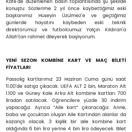
Kafe'de düzenlenen basın toplantısında şu şekilde
konuştu: Sözlerime 2 yıl önce kaybettiğimiz eski
başkanımız Hüseyin Üzülmez'e ve geçtiğimiz
günlerde hayatını kaybeden eski teknik
direktörümüz ve futbolcumuz Yalçın Kıldıran'a
Allah'tan rahmet dileyerek başlıyorum.
YENİ SEZON KOMBİNE KART VE MAÇ BİLETİ
FİYATLARI
Passolig kartlarımız 23 Haziran Cuma günü saat
11.00'de satışa çıkacak. UEFA ALT 2 bin, Maraton Alt
1.100 ve Güney Kale Arka Alt kombine kartları 700
liradan satılacak. Öğrencilere yüzde 30 indirim
yapacağız. Ayrıca “Aile kart” çıkaracağız. Anne,
baba ve çocuktan oluşan Aile Kartından alanlar da
kazançlı olacak. 3 kişilik bir aile kombine kart
aldığında 6 bin lira yerine 4 bin lira ödeyecek. Bilet