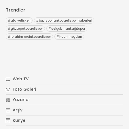
Trendler
#
ata yetişken
#
buz sporlarıkocaelispor haberleri
#
göztepekocaelispor
#
selçuk inankağıtspor
#
ibrahim ercinkocaelispor
#
hodri meydan
Web TV
Foto Galeri
Yazarlar
Arşiv
Künye