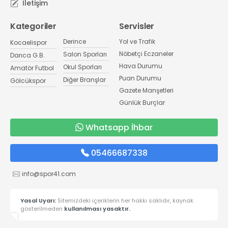
İletişim
Kategoriler
Servisler
Derince
Yol ve Trafik
Kocaelispor
Nöbetçi Eczaneler
Salon Sporları
Darıca G.B.
Hava Durumu
Okul Sporları
Amatör Futbol
Puan Durumu
Diğer Branşlar
Gölcükspor
Gazete Manşetleri
Günlük Burçlar
Whatsapp İhbar
05466687338
info@spor41.com
Yasal Uyarı:
Sitemizdeki içeriklerin her hakkı saklıdır, kaynak
gösterilmeden
kullanılması yasaktır.