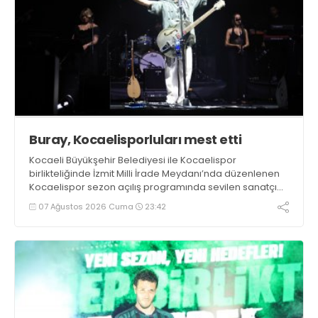
Buray, Kocaelisporluları mest etti
Kocaeli Büyükşehir Belediyesi ile Kocaelispor
birlikteliğinde İzmit Milli İrade Meydanı’nda düzenlenen
Kocaelispor sezon açılış programında sevilen sanatçı
Buray, verdiği konserle meydanı inletti.
07 Ağustos 2026 Cuma
23:42