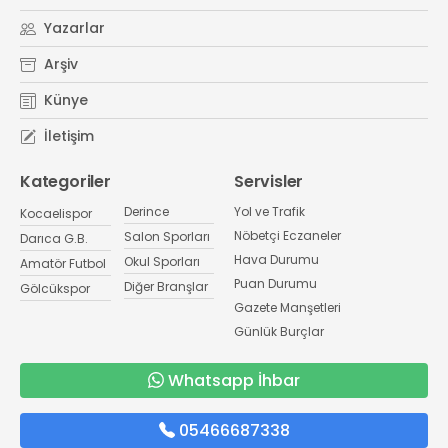
Yazarlar
Arşiv
Künye
İletişim
Kategoriler
Servisler
Derince
Yol ve Trafik
Kocaelispor
Nöbetçi Eczaneler
Salon Sporları
Darıca G.B.
Hava Durumu
Okul Sporları
Amatör Futbol
Puan Durumu
Diğer Branşlar
Gölcükspor
Gazete Manşetleri
Günlük Burçlar
Whatsapp İhbar
05466687338