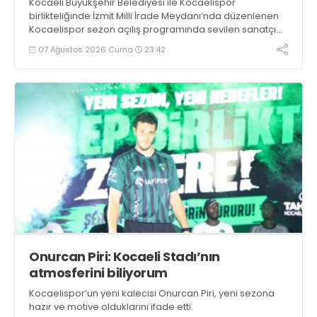
Kocaeli Büyükşehir Belediyesi ile Kocaelispor
birlikteliğinde İzmit Milli İrade Meydanı’nda düzenlenen
Kocaelispor sezon açılış programında sevilen sanatçı
Buray, verdiği konserle meydanı inletti.
07 Ağustos 2026 Cuma
23:42
Onurcan Piri: Kocaeli Stadı’nın
atmosferini biliyorum
Kocaelispor’un yeni kalecisi Onurcan Piri, yeni sezona
hazır ve motive olduklarını ifade etti.