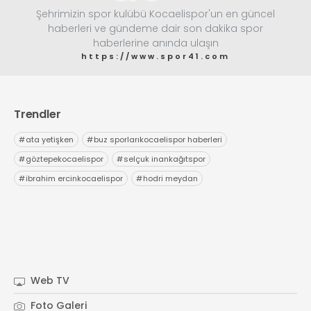
Şehrimizin spor kulübü Kocaelispor'un en güncel
haberleri ve gündeme dair son dakika spor
haberlerine anında ulaşın
https://www.spor41.com
Trendler
#
ata yetişken
#
buz sporlarıkocaelispor haberleri
#
göztepekocaelispor
#
selçuk inankağıtspor
#
ibrahim ercinkocaelispor
#
hodri meydan
Web TV
Foto Galeri