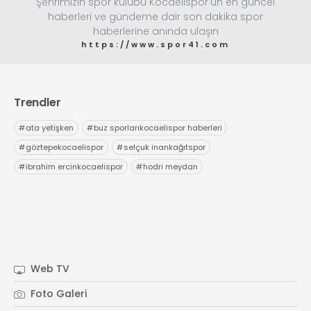
Şehrimizin spor kulübü Kocaelispor'un en güncel
haberleri ve gündeme dair son dakika spor
haberlerine anında ulaşın
https://www.spor41.com
Trendler
#
ata yetişken
#
buz sporlarıkocaelispor haberleri
#
göztepekocaelispor
#
selçuk inankağıtspor
#
ibrahim ercinkocaelispor
#
hodri meydan
Web TV
Foto Galeri