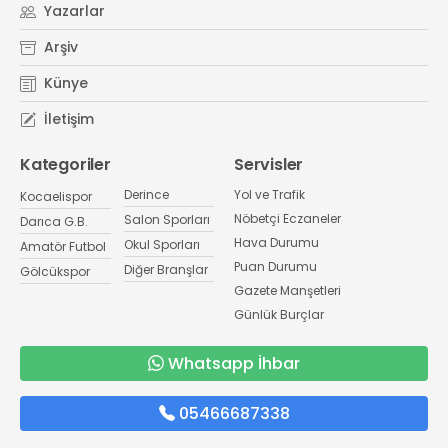
Yazarlar
Arşiv
Künye
İletişim
Kategoriler
Servisler
Derince
Yol ve Trafik
Kocaelispor
Nöbetçi Eczaneler
Salon Sporları
Darıca G.B.
Hava Durumu
Okul Sporları
Amatör Futbol
Puan Durumu
Diğer Branşlar
Gölcükspor
Gazete Manşetleri
Günlük Burçlar
Whatsapp İhbar
05466687338