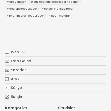
#
ata yetişken
#
buz sporlarıkocaelispor haberleri
#
göztepekocaelispor
#
selçuk inankağıtspor
#
ibrahim ercinkocaelispor
#
hodri meydan
Web TV
Foto Galeri
Yazarlar
Arşiv
Künye
İletişim
Kategoriler
Servisler