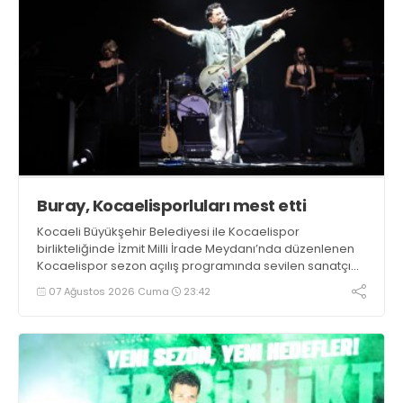
Buray, Kocaelisporluları mest etti
Kocaeli Büyükşehir Belediyesi ile Kocaelispor
birlikteliğinde İzmit Milli İrade Meydanı’nda düzenlenen
Kocaelispor sezon açılış programında sevilen sanatçı
Buray, verdiği konserle meydanı inletti.
07 Ağustos 2026 Cuma
23:42