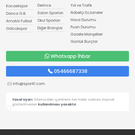
Derince
Yol ve Trafik
Kocaelispor
Nöbetçi Eczaneler
Salon Sporları
Darıca G.B.
Hava Durumu
Okul Sporları
Amatör Futbol
Puan Durumu
Diğer Branşlar
Gölcükspor
Gazete Manşetleri
Günlük Burçlar
Whatsapp İhbar
05466687338
info@spor41.com
Yasal Uyarı:
Sitemizdeki içeriklerin her hakkı saklıdır, kaynak
gösterilmeden
kullanılması yasaktır.