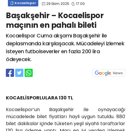
Kocaelispor
29 Ekim 2025
17:00
info@spor41.com
Başakşehir – Kocaelispor
maçının en pahalı bileti
Kocaelispor Cuma akşamı Başakşehir ile
deplasmanda karşılaşacak. Mücadeleyi izlemek
isteyen futbolseverler en fazla 200 lira
ödeyecek.
KOCAELİSPORLULARA 130 TL
Kocaelispor’un Başakşehir ile oynayacağı
mücadelede bilet fiyatları hayli uygun tutuldu. 880
bilet dakikalar içinde tüketen yeşil siyahlı taraftarlar
130 lira ödeme yaptı. Maçı en iyi yerden izlemek