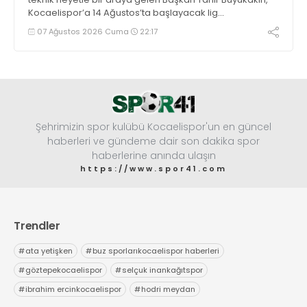
Kocaelispor’a 14 Ağustos’ta başlayacak lig
maratonunda başarılar diledi ve “Yanınızdayım” dedi.
07 Ağustos 2026 Cuma
22:17
Şehrimizin spor kulübü Kocaelispor'un en güncel
haberleri ve gündeme dair son dakika spor
haberlerine anında ulaşın
https://www.spor41.com
Trendler
#
ata yetişken
#
buz sporlarıkocaelispor haberleri
#
göztepekocaelispor
#
selçuk inankağıtspor
#
ibrahim ercinkocaelispor
#
hodri meydan