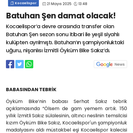
Kocaelispor
21 Mayıs 2025
13:48
info@spor41.com
Batuhan Şen damat olacak!
Kocaelispor’a devre arasında transfer olan
Batuhan Şen sezon sonu itibari ile yeşil siyahlı
kulüpten ayrılmıştı. Batuhan’ın şampiyonluktaki
uğuru, nişanlısı İzmitli Öyküm Bike Sakız’dı.
BABASINDAN TEBRİK
Öyküm Bike’nin babası Serhat Sakız tebrik
açıklamasında “Ölsem de gam yemem artık. 150
yıllık İzmitli Sakız sülalesinin, altıncı neslinin temsilcisi
kızım Öyküm Bike Sakız, Kocaelispor'un şampiyonluk
madalyasını aldı müstakbel eşi Kocaelispor kalecisi