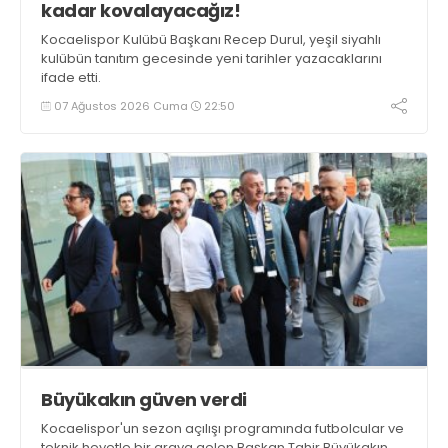
kadar kovalayacağız!
Kocaelispor Kulübü Başkanı Recep Durul, yeşil siyahlı
kulübün tanıtım gecesinde yeni tarihler yazacaklarını
ifade etti.
07 Ağustos 2026 Cuma
22:50
Büyükakın güven verdi
Kocaelispor'un sezon açılışı programında futbolcular ve
teknik heyetle bir araya gelen Başkan Tahir Büyükakın,