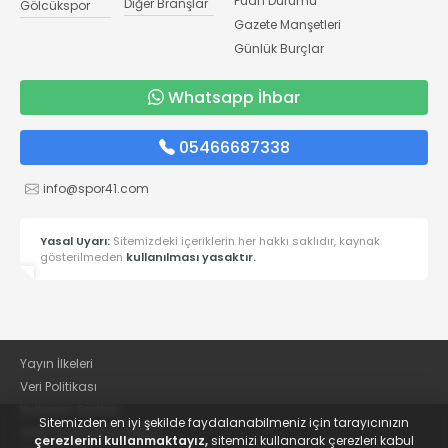
Puan Durumu
Diğer Branşlar
Gölcükspor
Gazete Manşetleri
Günlük Burçlar
Whatsapp İhbar
05466687338
info@spor41.com
Yasal Uyarı:
Sitemizdeki içeriklerin her hakkı saklıdır, kaynak
gösterilmeden
kullanılması yasaktır.
Yayın İlkeleri
Veri Politikası
Kullanım Şartları
Sitemizden en iyi şekilde faydalanabilmeniz için tarayıcınızın
KVKK Aydınlatma Metni
çerezlerini kullanmaktayız,
sitemizi kullanarak çerezleri kabul