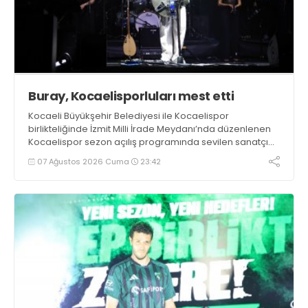
Buray, Kocaelisporluları mest etti
Kocaeli Büyükşehir Belediyesi ile Kocaelispor
birlikteliğinde İzmit Milli İrade Meydanı’nda düzenlenen
Kocaelispor sezon açılış programında sevilen sanatçı
Buray, verdiği konserle meydanı inletti.
07 Ağustos 2026 Cuma
23:42