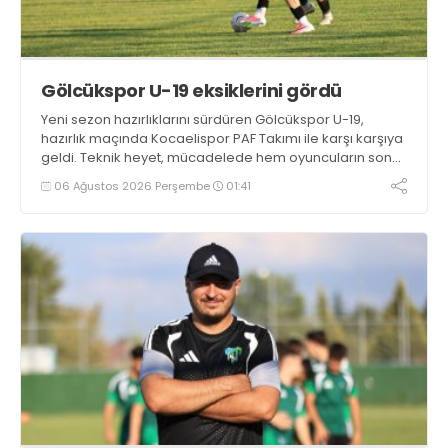
Gölcükspor U-19 eksiklerini gördü
Yeni sezon hazırlıklarını sürdüren Gölcükspor U-19,
hazırlık maçında Kocaelispor PAF Takımı ile karşı karşıya
geldi. Teknik heyet, mücadelede hem oyuncuların son
durumunu görme hem de takımın eksiklerini tespit etme
06 Ağustos 2026 Perşembe
01:41
fırsatı buldu.