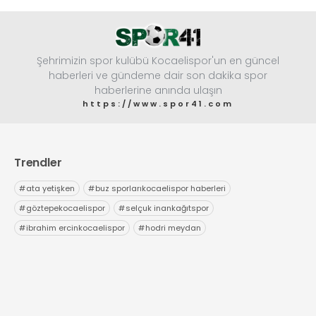
Şehrimizin spor kulübü Kocaelispor'un en güncel
haberleri ve gündeme dair son dakika spor
haberlerine anında ulaşın
https://www.spor41.com
Trendler
#
ata yetişken
#
buz sporlarıkocaelispor haberleri
#
göztepekocaelispor
#
selçuk inankağıtspor
#
ibrahim ercinkocaelispor
#
hodri meydan