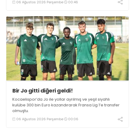
06 Ağustos 2026 Perşembe
00:46
Bir Jo gitti diğeri geldi!
Kocaelispor’da Jo ile yollar ayrılmış ve yeşil siyahlı
kulübe 300 bin Euro kazandırarak Fransa Lig 1’e transfer
olmuştu.
06 Ağustos 2026 Perşembe
00:06