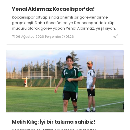
Yenal Aldırmaz Kocaelispor’da!
Kocaelispor altyapısında önemli bir görevlendirme
gerçekleşti. Daha önce Belediye Derincespor'da kulüp
müdürü olarak görev yapan Yenal Aldırmaz, yeşil siyahlı
kulübün altyapı izleme ekibine dahil oldu.
06 Ağustos 2026 Perşembe
01:26
Melih Kılıç: İyi bir takıma sahibiz!