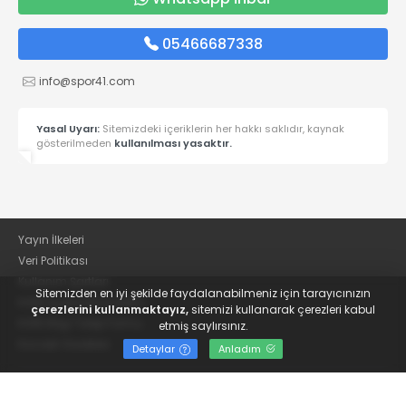
05466687338
info@spor41.com
Yasal Uyarı:
Sitemizdeki içeriklerin her hakkı saklıdır, kaynak
gösterilmeden
kullanılması yasaktır.
Yayın İlkeleri
Veri Politikası
Kullanım Şartları
Sitemizden en iyi şekilde faydalanabilmeniz için tarayıcınızın
KVKK Aydınlatma Metni
çerezlerini kullanmaktayız,
sitemizi kullanarak çerezleri kabul
KVKK Bilgi Talep Formu
etmiş saylırsınız.
Kocaeli Gazetesi
Detaylar
Anladım
© 2022
Güncel Kocaelispor Haberleri ve Spor Haberleri | Spor41
- Tüm hakları saklıdır.