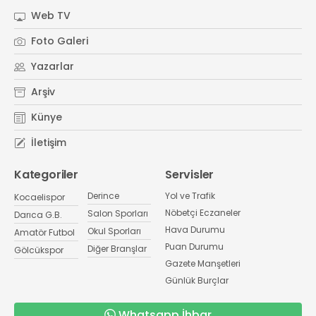
Web TV
Foto Galeri
Yazarlar
Arşiv
Künye
İletişim
Kategoriler
Servisler
Derince
Yol ve Trafik
Kocaelispor
Nöbetçi Eczaneler
Salon Sporları
Darıca G.B.
Hava Durumu
Okul Sporları
Amatör Futbol
Puan Durumu
Diğer Branşlar
Gölcükspor
Gazete Manşetleri
Günlük Burçlar
Whatsapp İhbar