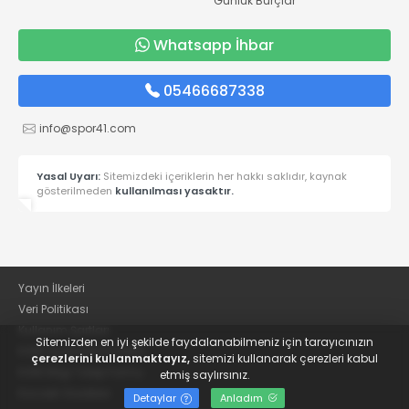
Günlük Burçlar
Whatsapp İhbar
05466687338
info@spor41.com
Yasal Uyarı:
Sitemizdeki içeriklerin her hakkı saklıdır, kaynak
gösterilmeden
kullanılması yasaktır.
Yayın İlkeleri
Veri Politikası
Kullanım Şartları
Sitemizden en iyi şekilde faydalanabilmeniz için tarayıcınızın
KVKK Aydınlatma Metni
çerezlerini kullanmaktayız,
sitemizi kullanarak çerezleri kabul
KVKK Bilgi Talep Formu
etmiş saylırsınız.
Kocaeli Gazetesi
Detaylar
Anladım