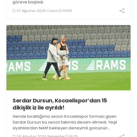
göreve başladı.
07 Ağustos 2026 Cuma
09:58
Serdar Dursun, Kocaelispor’dan 15
dikişlik iz ile ayrıldı!
Geride bıraktığımız sezon Kocaelispor forması giyen
Serdar Dursun bu sezon takımla devam etmedi. Yeşil
siyahlılardan teklif bekleyen deneyimli golcünün
Gaziantep FK ile söz kesecek.
06 Ağustos 2026 Perşembe
16:05