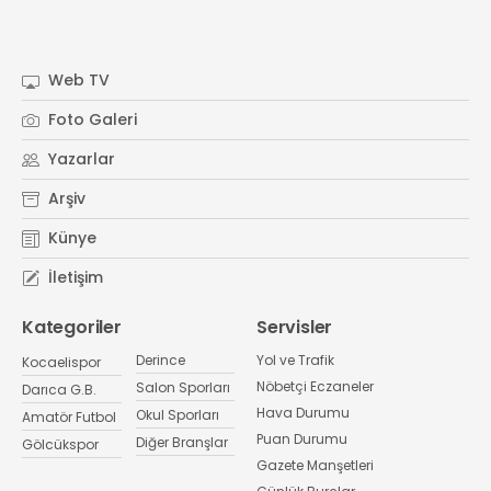
Web TV
Foto Galeri
Yazarlar
Arşiv
Künye
İletişim
Kategoriler
Servisler
Derince
Yol ve Trafik
Kocaelispor
Nöbetçi Eczaneler
Salon Sporları
Darıca G.B.
Hava Durumu
Okul Sporları
Amatör Futbol
Puan Durumu
Diğer Branşlar
Gölcükspor
Gazete Manşetleri