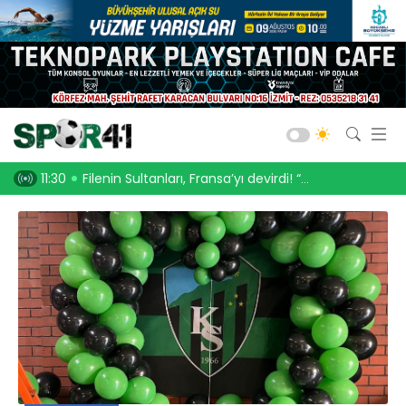
Kocaelispor
Amatör Futbol
Gölcük
a’yı devirdi! “3-1”
11:14
İsmail Emre Elek: Yüksek atmosferli maçlara alışığım
10:5
Bld. Derince
Darıca GB.
Salon Sporları
Okul Sporları
Web TV
Galeri
Yazarlar