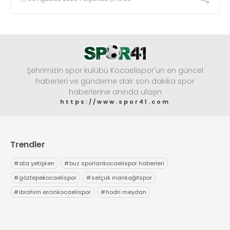
Şehrimizin spor kulübü Kocaelispor'un en güncel
haberleri ve gündeme dair son dakika spor
haberlerine anında ulaşın
https://www.spor41.com
Trendler
#
ata yetişken
#
buz sporlarıkocaelispor haberleri
#
göztepekocaelispor
#
selçuk inankağıtspor
#
ibrahim ercinkocaelispor
#
hodri meydan