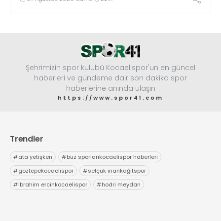
Şehrimizin spor kulübü Kocaelispor'un en güncel
haberleri ve gündeme dair son dakika spor
haberlerine anında ulaşın
https://www.spor41.com
Trendler
#
ata yetişken
#
buz sporlarıkocaelispor haberleri
#
göztepekocaelispor
#
selçuk inankağıtspor
#
ibrahim ercinkocaelispor
#
hodri meydan