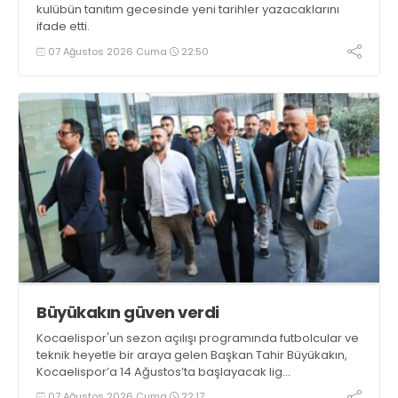
kulübün tanıtım gecesinde yeni tarihler yazacaklarını
ifade etti.
07 Ağustos 2026 Cuma
22:50
Büyükakın güven verdi
Kocaelispor'un sezon açılışı programında futbolcular ve
teknik heyetle bir araya gelen Başkan Tahir Büyükakın,
Kocaelispor’a 14 Ağustos’ta başlayacak lig
maratonunda başarılar diledi ve “Yanınızdayım” dedi.
07 Ağustos 2026 Cuma
22:17