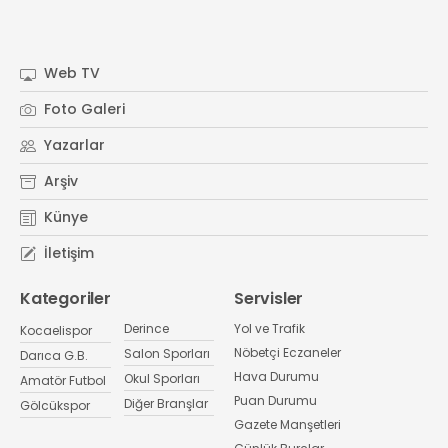
Web TV
Foto Galeri
Yazarlar
Arşiv
Künye
İletişim
Kategoriler
Servisler
Derince
Yol ve Trafik
Kocaelispor
Nöbetçi Eczaneler
Salon Sporları
Darıca G.B.
Hava Durumu
Okul Sporları
Amatör Futbol
Puan Durumu
Diğer Branşlar
Gölcükspor
Gazete Manşetleri