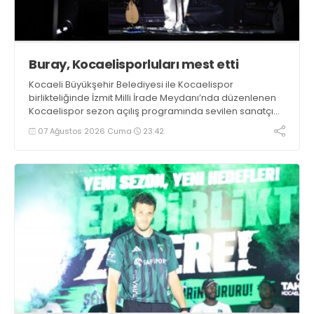
Buray, Kocaelisporluları mest etti
Kocaeli Büyükşehir Belediyesi ile Kocaelispor
birlikteliğinde İzmit Milli İrade Meydanı’nda düzenlenen
Kocaelispor sezon açılış programında sevilen sanatçı
Buray, verdiği konserle meydanı inletti.
07 Ağustos 2026 Cuma
23:42