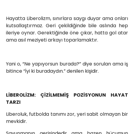
Hayatta Liberolizm, sınırlara saygı duyar ama onları
kutsallaştırmaz. Geri çekildiğinde bile aslında hep
ileriye oynar. Gerektiğinde öne çıkar, hatta gol atar
ama asıl meziyeti arkayı toparlamaktır.
Yani o, “Ne yapıyorsun burada?” diye sorulan ama iş
bitince “İyi ki buradaydın.” denilen kişidir.
LİBEROLİZM: ÇİZİLMEMİŞ POZİSYONUN HAYAT
TARZI
Liberoluk, futbolda tanımı zor, yeri sabit olmayan bir
mevkidir.
Savunmanın gerisindedir ama bazen hücumun