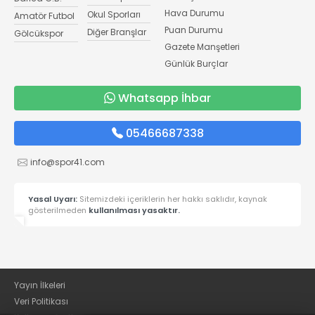
Hava Durumu
Okul Sporları
Amatör Futbol
Puan Durumu
Diğer Branşlar
Gölcükspor
Gazete Manşetleri
Günlük Burçlar
Whatsapp İhbar
05466687338
info@spor41.com
Yasal Uyarı:
Sitemizdeki içeriklerin her hakkı saklıdır, kaynak
gösterilmeden
kullanılması yasaktır.
Yayın İlkeleri
Veri Politikası