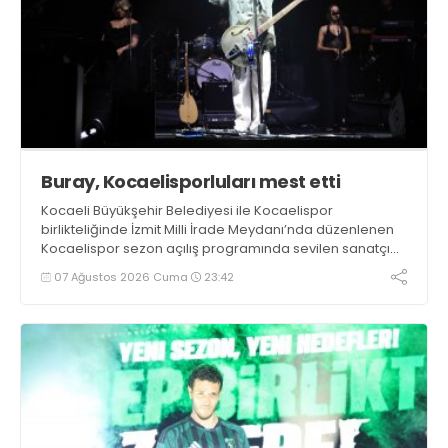
Buray, Kocaelisporluları mest etti
Kocaeli Büyükşehir Belediyesi ile Kocaelispor
birlikteliğinde İzmit Milli İrade Meydanı’nda düzenlenen
Kocaelispor sezon açılış programında sevilen sanatçı
Buray, verdiği konserle meydanı inletti.
07 Ağustos 2026 Cuma
23:42