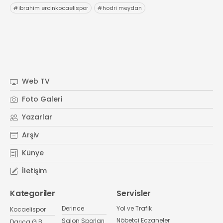
#
ibrahim ercinkocaelispor
#
hodri meydan
Web TV
Foto Galeri
Yazarlar
Arşiv
Künye
İletişim
Kategoriler
Servisler
Derince
Yol ve Trafik
Kocaelispor
Nöbetçi Eczaneler
Salon Sporları
Darıca G.B.