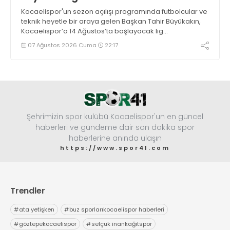
Kocaelispor'un sezon açılışı programında futbolcular ve
teknik heyetle bir araya gelen Başkan Tahir Büyükakın,
Kocaelispor’a 14 Ağustos’ta başlayacak lig
maratonunda başarılar diledi ve “Yanınızdayım” dedi.
07 Ağustos 2026 Cuma
22:17
Şehrimizin spor kulübü Kocaelispor'un en güncel
haberleri ve gündeme dair son dakika spor
haberlerine anında ulaşın
https://www.spor41.com
Trendler
#
ata yetişken
#
buz sporlarıkocaelispor haberleri
#
göztepekocaelispor
#
selçuk inankağıtspor