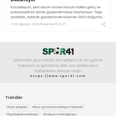
Kocaelispor, yeni sezon öncesi hücum hattını genç ve
potansiyelli bir isimle güçlendirmeye hazırlanıyor. Yeşil
siyahlılar, aylardır gündeminde bulunan 2003 doğumlu
santrfor Metehan Altunbaş transferinde sona hayli
06 Ağustos 2026 Perşembe
10:47
yaklaştı.
Şehrimizin spor kulübü Kocaelispor'un en güncel
haberleri ve gündeme dair son dakika spor
haberlerine anında ulaşın
https://www.spor41.com
Trendler
#
ata yetişken
#
buz sporlarıkocaelispor haberleri
#
göztepekocaelispor
#
selçuk inankağıtspor