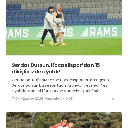
Serdar Dursun, Kocaelispor’dan 15
dikişlik iz ile ayrıldı!
Geride bıraktığımız sezon Kocaelispor forması giyen
Serdar Dursun bu sezon takımla devam etmedi. Yeşil
siyahlılardan teklif bekleyen deneyimli golcünün
Gaziantep FK ile söz kesecek.
06 Ağustos 2026 Perşembe
16:05