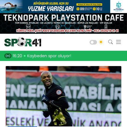
Kocaelispor
Amatör Futbol
Gölcük
yor!
16:05
Serdar Dursun, Kocaelispor’dan 15 dikişlik iz ile ayrıldı!
14:13
Bld. Derince
Darıca GB.
Salon Sporları
Okul Sporları
Web TV
Galeri
Yazarlar