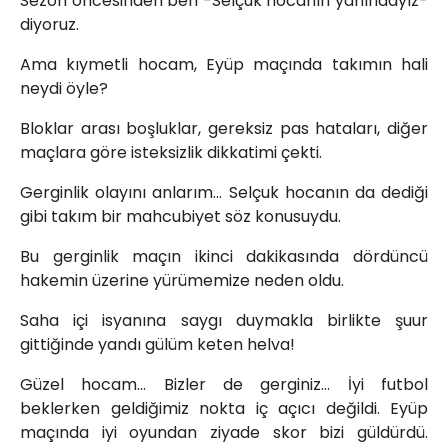
Sezon öncesinden beri -Selçuk hocanın yanındayız-
diyoruz.
Ama kıymetli hocam, Eyüp maçında takımın hali
neydi öyle?
Bloklar arası boşluklar, gereksiz pas hataları, diğer
maçlara göre isteksizlik dikkatimi çekti.
Gerginlik olayını anlarım… Selçuk hocanın da dediği
gibi takım bir mahcubiyet söz konusuydu.
Bu gerginlik maçın ikinci dakikasında dördüncü
hakemin üzerine yürümemize neden oldu.
Saha içi isyanına saygı duymakla birlikte şuur
gittiğinde yandı gülüm keten helva!
Güzel hocam… Bizler de gerginiz… İyi futbol
beklerken geldiğimiz nokta iç açıcı değildi. Eyüp
maçında iyi oyundan ziyade skor bizi güldürdü.