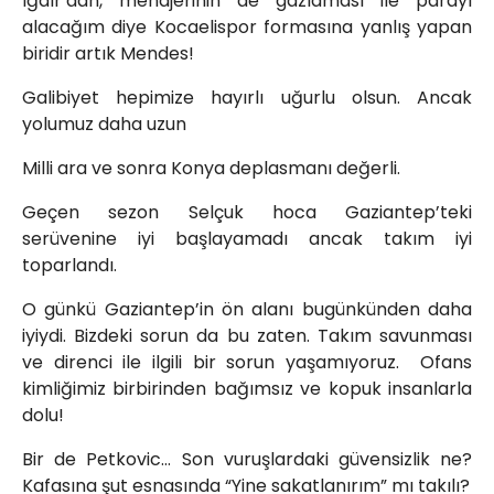
Iğdır’dan, menajerinin de gazlaması ile parayı
alacağım diye Kocaelispor formasına yanlış yapan
biridir artık Mendes!
Galibiyet hepimize hayırlı uğurlu olsun. Ancak
yolumuz daha uzun
Milli ara ve sonra Konya deplasmanı değerli.
Geçen sezon Selçuk hoca Gaziantep’teki
serüvenine iyi başlayamadı ancak takım iyi
toparlandı.
O günkü Gaziantep’in ön alanı bugünkünden daha
iyiydi. Bizdeki sorun da bu zaten. Takım savunması
ve direnci ile ilgili bir sorun yaşamıyoruz. Ofans
kimliğimiz birbirinden bağımsız ve kopuk insanlarla
dolu!
Bir de Petkovic… Son vuruşlardaki güvensizlik ne?
Kafasına şut esnasında “Yine sakatlanırım” mı takılı?