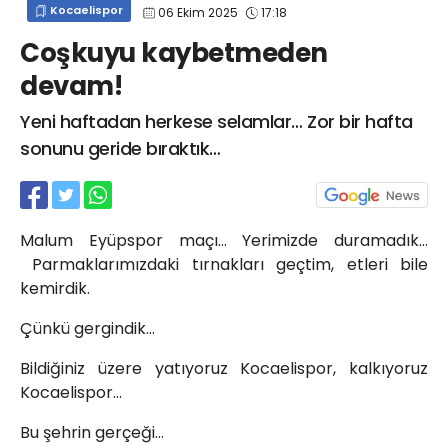
Kocaelispor
06 Ekim 2025
17:18
info@spor41.com
Coşkuyu kaybetmeden
devam!
Yeni haftadan herkese selamlar… Zor bir hafta
sonunu geride bıraktık…
Malum Eyüpspor maçı… Yerimizde duramadık…
Parmaklarımızdaki tırnakları geçtim, etleri bile
kemirdik.
Çünkü gergindik…
Bildiğiniz üzere yatıyoruz Kocaelispor, kalkıyoruz
Kocaelispor…
Bu şehrin gerçeği…