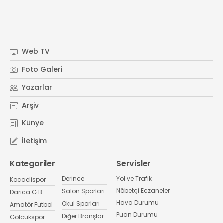
Web TV
Foto Galeri
Yazarlar
Arşiv
Künye
İletişim
Kategoriler
Servisler
Derince
Yol ve Trafik
Kocaelispor
Nöbetçi Eczaneler
Salon Sporları
Darıca G.B.
Hava Durumu
Okul Sporları
Amatör Futbol
Puan Durumu
Diğer Branşlar
Gölcükspor