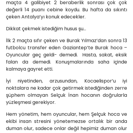
maçta 4 galibiyet 2 beraberlik sonrası çok çok
değerli 14 puanı cebine koydu. Bu hafta da sıkıntı
çeken Antalya’yı konuk edecekler.
Dikkat çekmek istediğim husus şu…
İlk 2 maçta sıfır çeken ve Burak Yılmaz’dan sonra 13
futbolcu transfer eden Gaziantep’te Burak hoca –
Oyuncular geç geldi- demedi. Hasta, sakat, eksik
falan da demedi. Konuşmalarında saha içinde
kalmaya gayret etti.
İyi niyetinden, arzusundan, Kocaelispor’u iyi
noktalara ne kadar çok getirmek istediğinden zerre
şüphem olmayan Selçuk İnan hocanın doğrularla
yüzleşmesi gerekiyor.
Hem yönetim, hem oyuncular, hem Şelçuk hoca ve
ekibi insan stresini yönetemezse ortalık bir anda
duman olur, sadece onlar değil hepimiz duman olur