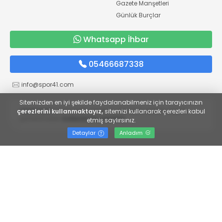
Gazete Manşetleri
Günlük Burçlar
Whatsapp İhbar
05466687338
info@spor41.com
Sitemizden en iyi şekilde faydalanabilmeniz için tarayıcınızın
Yasal Uyarı:
Sitemizdeki içeriklerin her hakkı saklıdır, kaynak
çerezlerini kullanmaktayız,
sitemizi kullanarak çerezleri kabul
gösterilmeden
kullanılması yasaktır.
etmiş saylırsınız.
Detaylar
Anladım
Yayın İlkeleri
Veri Politikası
Kullanım Şartları
KVKK Aydınlatma Metni
KVKK Bilgi Talep Formu