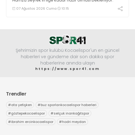
Hamza Seyrek’in lige kadar hazır olması bekleniyor.
07 Ağustos 2026 Cuma
10:15
Şehrimizin spor kulübü Kocaelispor'un en güncel
haberleri ve gündeme dair son dakika spor
haberlerine anında ulaşın
https://www.spor41.com
Trendler
#
ata yetişken
#
buz sporlarıkocaelispor haberleri
#
göztepekocaelispor
#
selçuk inankağıtspor
#
ibrahim ercinkocaelispor
#
hodri meydan