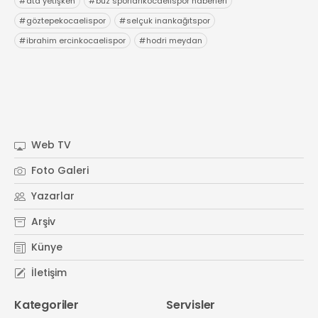
#
ata yetişken
#
buz sporlarıkocaelispor haberleri
#
göztepekocaelispor
#
selçuk inankağıtspor
#
ibrahim ercinkocaelispor
#
hodri meydan
Web TV
Foto Galeri
Yazarlar
Arşiv
Künye
İletişim
Kategoriler
Servisler