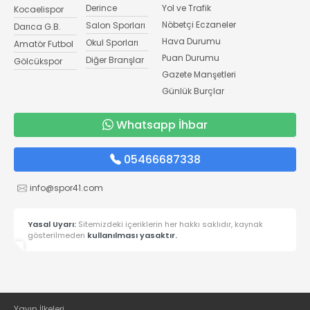
Derince
Yol ve Trafik
Kocaelispor
Nöbetçi Eczaneler
Salon Sporları
Darıca G.B.
Hava Durumu
Okul Sporları
Amatör Futbol
Puan Durumu
Diğer Branşlar
Gölcükspor
Gazete Manşetleri
Günlük Burçlar
Whatsapp İhbar
05466687338
info@spor41.com
Yasal Uyarı:
Sitemizdeki içeriklerin her hakkı saklıdır, kaynak
gösterilmeden
kullanılması yasaktır.
Yayın İlkeleri