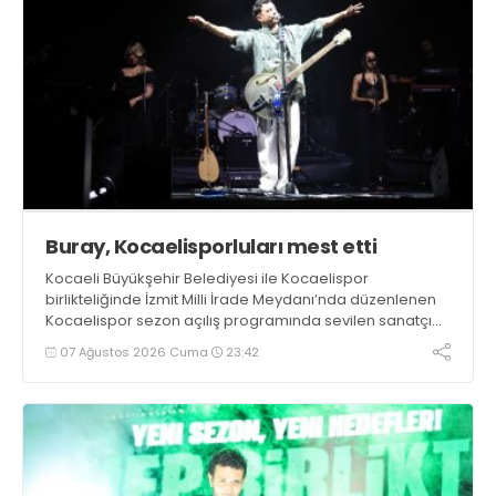
Buray, Kocaelisporluları mest etti
Kocaeli Büyükşehir Belediyesi ile Kocaelispor
birlikteliğinde İzmit Milli İrade Meydanı’nda düzenlenen
Kocaelispor sezon açılış programında sevilen sanatçı
Buray, verdiği konserle meydanı inletti.
07 Ağustos 2026 Cuma
23:42