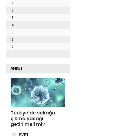
11.
12.
13.
14.
15.
16.
17.
18.
ANKET
Türkiye'de sokağa
çıkma yasağı
getirilmeli mi?
EVET