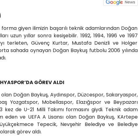
İ
da forma giyen ilimizin başarılı teknik adamlarından Doğan
arı uzun yıllar sonra kesişebilir. 1992, 1994, 1996 ve 1997
mayı terleten, Güvenç Kurtar, Mustafa Denizli ve Holger
rda orta sahada oynayan Doğan Baykuş futbolu 2006 yılında
dı.
AHYASPOR’DA GÖREV ALDI
u olan Doğan Baykuş, Aydınspor, Düzcespor, Sakaryaspor,
aş Yozgatspor, Mobellaspor, Elazığspor ve Beypazarı
3 kez de U-21 Milli Takımı formasını giydi. Teknik adam
am eden ve UEFA A Lisansı olan Doğan Baykuş, KArtepe
Büyükçekmece Tepecik, Nevşehir Belediye ve Belediye
larak görev aldı.