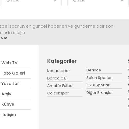
23:30
23:10
konuştu.
ocaelispor'un en güncel haberleri ve gündeme dair son
nında ulaşın
com
Kategoriler
Web TV
Derince
Kocaelispor
Foto Galeri
Salon Sporları
Darıca G.B.
Yazarlar
Okul Sporları
Amatör Futbol
Diğer Branşlar
Gölcükspor
Arşiv
Künye
İletişim