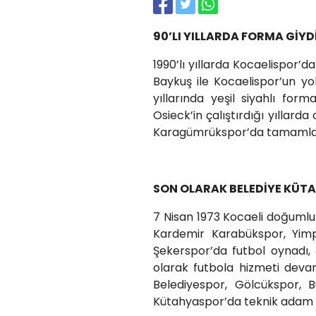
90’LI YILLARDA FORMA GİYD
1990’lı yıllarda Kocaelispor’
Baykuş ile Kocaelispor’un yoll
yıllarında yeşil siyahlı for
Osieck’in çalıştırdığı yılla
Karagümrükspor’da tamamla
SON OLARAK BELEDİYE KÜT
7 Nisan 1973 Kocaeli doğuml
Kardemir Karabükspor, Yimp
Şekerspor’da futbol oynadı, 
olarak futbola hizmeti dev
Belediyespor, Gölcükspor, 
Kütahyaspor’da teknik adam o