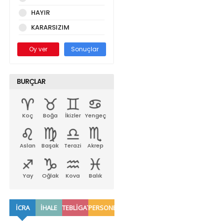
HAYIR
KARARSIZIM
Oy ver
Sonuçlar
BURÇLAR
Koç
Boğa
İkizler
Yengeç
Aslan
Başak
Terazi
Akrep
Yay
Oğlak
Kova
Balık