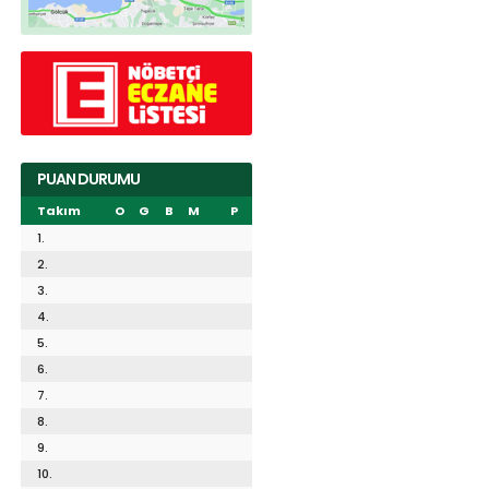
PUAN DURUMU
Takım
O
G
B
M
P
1.
2.
3.
4.
5.
6.
7.
8.
9.
10.