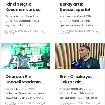
İkinci Selçuk
Buray artık
Kösemen süreci
Kocaelisporlu!
de sona erdi!
Kocaelispor’da şok bir
Kocaelispor’un 2026-
gelişme yaşandı. Yeşil
2027 sezonu tanıtım
siyahlılarda Sportif
gecesinde renkli anlar
Direktör Yardımcılığı
yaşandı. Kocaelispor
09 Ağustos 2026 Pazar
07 Ağustos 2026 Cuma
12:55
23:48
görevini yürüten Selçuk
Başkanı Recep Durul,
Kösemen’e teşekkür
sevilen sanatçı Buray’a
edildiği öğrenildi.
Kocaelispor formasını
giydirdi.
Onurcan Piri:
Emir Ortakaya:
Kocaeli Stadı’nın
Tekrar ait
atmosferini
olduğum
Kocaelispor’un yeni
Kocaelispor’un genç
biliyorum
yerdeyim
kalecisi Onurcan Piri, yeni
stoperi Emir Ortakaya
sezona hazır ve motive
açıklamasında “Tekrar ait
olduklarını ifade etti.
olduğum yerdeyim” diye
07 Ağustos 2026 Cuma
07 Ağustos 2026 Cuma