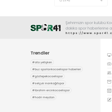
23:42
düzenlenen Kocaelispor
sezon açılış programında
sevilen sanatçı Buray,
verdiği konserle meydanı
inletti.
Şehrimizin spor kulübü K
dakika spor haberlerine a
https://www.spor41.
Trendler
#
ata yetişken
#
buz sporlarıkocaelispor haberleri
#
göztepekocaelispor
#
selçuk inankağıtspor
#
ibrahim ercinkocaelispor
#
hodri meydan