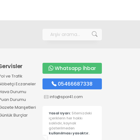
Servisler
Whatsapp İhbar
Yol ve Trafik
05466687338
Nöbetçi Eczaneler
Hava Durumu
info@spor41.com
Puan Durumu
Gazete Manşetleri
Yasal Uyarı:
Sitemizdeki
Günlük Burçlar
içeriklerin her hakkı
saklıdır, kaynak
gösterilmeden
kullanılması yasaktır.