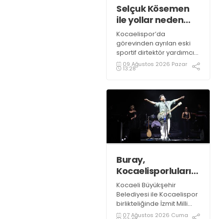
Selçuk Kösemen
ile yollar neden
ayrıldı?
Kocaelispor’da
görevinden ayrılan eski
sportif dirtektör yardımcısı
Selçuk Kösemen şok
09 Ağustos 2026 Pazar
13:28
gelişme sonrası ilk
açıklamasını gazetemize
yaptı.
Buray,
Kocaelisporluları
mest etti
Kocaeli Büyükşehir
Belediyesi ile Kocaelispor
birlikteliğinde İzmit Milli
İrade Meydanı’nda
07 Ağustos 2026 Cuma