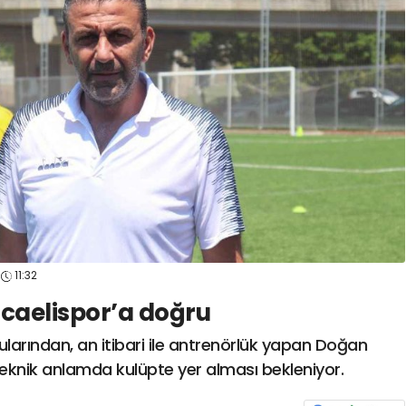
spor41
#
kocaelisporme
spor41
#
kocaelispo
11:32
caelispor’a doğru
ularından, an itibari ile antrenörlük yapan Doğan
eknik anlamda kulüpte yer alması bekleniyor.