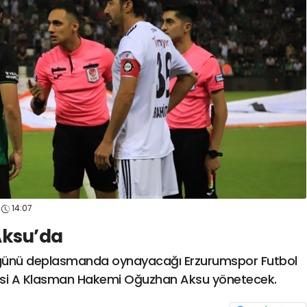
spor41
#
kocaelisporme
spor41
#
kocaelispo
14:07
ksu’da
 günü deplasmanda oynayacağı Erzurumspor Futbol
esi A Klasman Hakemi Oğuzhan Aksu yönetecek.