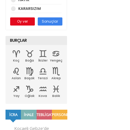
KARARSIZIM
Oy ver
Sonuçlar
BURÇLAR
Koç
Boğa
İkizler
Yengeç
Aslan
Başak
Terazi
Akrep
Yay
Oğlak
Kova
Balık