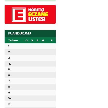
PUAN DURUMU
Takım
O
G
B
M
P
1.
2.
3.
4.
5.
6.
7.
8.
9.
10.
11.