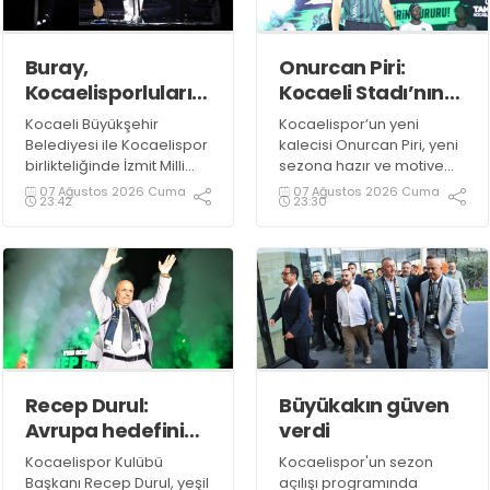
Buray,
Onurcan Piri:
Kocaelisporluları
Kocaeli Stadı’nın
mest etti
atmosferini
Kocaeli Büyükşehir
Kocaelispor’un yeni
biliyorum
Belediyesi ile Kocaelispor
kalecisi Onurcan Piri, yeni
birlikteliğinde İzmit Milli
sezona hazır ve motive
İrade Meydanı’nda
olduklarını ifade etti.
07 Ağustos 2026 Cuma
07 Ağustos 2026 Cuma
23:42
23:30
düzenlenen Kocaelispor
sezon açılış programında
sevilen sanatçı Buray,
verdiği konserle meydanı
inletti.
Recep Durul:
Büyükakın güven
Avrupa hedefini
verdi
sonuna kadar
Kocaelispor Kulübü
Kocaelispor'un sezon
kovalayacağız!
Başkanı Recep Durul, yeşil
açılışı programında