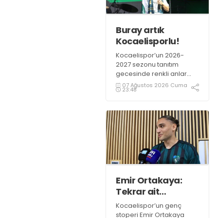
Buray artık
Kocaelisporlu!
Kocaelispor’un 2026-
2027 sezonu tanıtım
gecesinde renkli anlar
yaşandı. Kocaelispor
07 Ağustos 2026 Cuma
23:48
Başkanı Recep Durul,
sevilen sanatçı Buray’a
Kocaelispor formasını
giydirdi.
Emir Ortakaya:
Tekrar ait
olduğum
Kocaelispor’un genç
yerdeyim
stoperi Emir Ortakaya