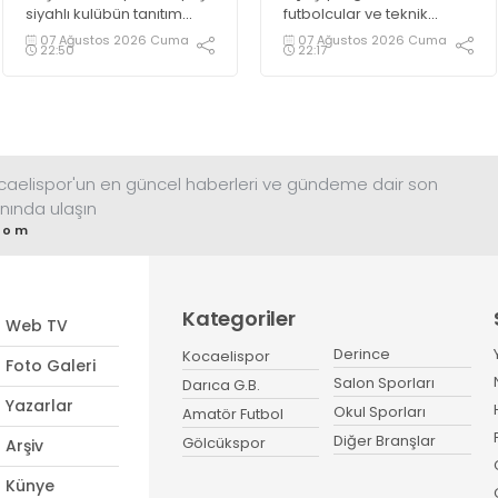
siyahlı kulübün tanıtım
futbolcular ve teknik
gecesinde yeni tarihler
heyetle bir araya gelen
07 Ağustos 2026 Cuma
07 Ağustos 2026 Cuma
22:50
22:17
yazacaklarını ifade etti.
Başkan Tahir Büyükakın,
Kocaelispor’a 14
Ağustos’ta başlayacak lig
maratonunda başarılar
diledi ve “Yanınızdayım”
dedi.
ocaelispor'un en güncel haberleri ve gündeme dair son
nında ulaşın
com
Kategoriler
Web TV
Derince
Kocaelispor
Foto Galeri
Salon Sporları
Darıca G.B.
Yazarlar
Okul Sporları
Amatör Futbol
Diğer Branşlar
Gölcükspor
Arşiv
Künye