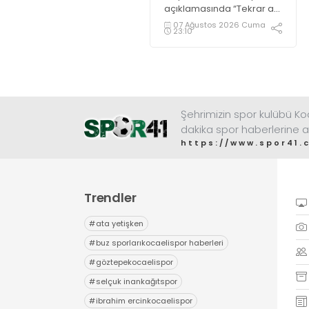
açıklamasında “Tekrar ait
olduğum yerdeyim” diye
07 Ağustos 2026 Cuma
23:10
konuştu.
Şehrimizin spor kulübü K
dakika spor haberlerine a
https://www.spor41.
Trendler
#
ata yetişken
#
buz sporlarıkocaelispor haberleri
#
göztepekocaelispor
#
selçuk inankağıtspor
#
ibrahim ercinkocaelispor