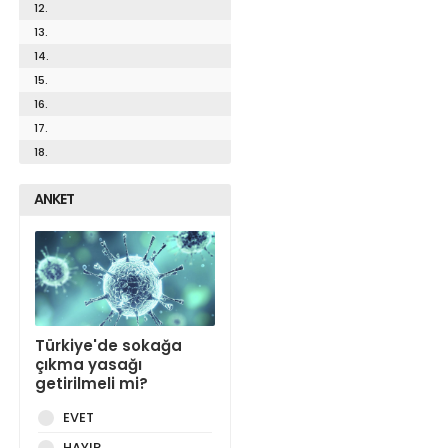
12.
13.
14.
15.
16.
17.
18.
ANKET
Türkiye'de sokağa
çıkma yasağı
getirilmeli mi?
EVET
HAYIR