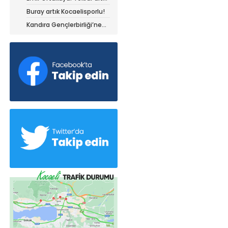
olduğum yerdeyim
Buray artık Kocaelisporlu!
Kandıra Gençlerbirliği’ne
müthiş kanat!