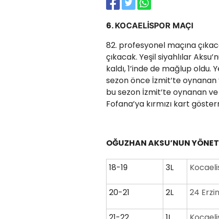
6.
KOCAELİSPOR MAÇI
82. profesyonel maçına çıkac
çıkacak. Yeşil siyahlılar Aksu
kaldı, 1’inde de mağlup oldu. 
sezon önce İzmit’te oynanan 
bu sezon İzmit’te oynanan ve 
Fofana’ya kırmızı kart gösterm
OĞUZHAN AKSU’NUN YÖNETT
18-19
3L
Kocaeli
20-21
2L
24 Erzi
21-22
1L
Kocaeli