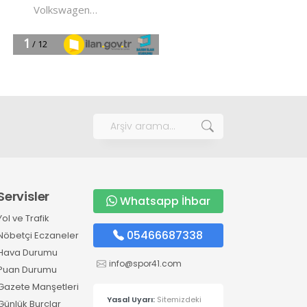
Servisler
Whatsapp İhbar
Yol ve Trafik
05466687338
Nöbetçi Eczaneler
Hava Durumu
info@spor41.com
Puan Durumu
Gazete Manşetleri
Yasal Uyarı:
Sitemizdeki
Günlük Burçlar