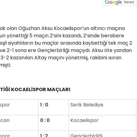
ak olan Oğuzhan Aksu Kocaelispor’un altıncı maçına
’nun yönettiği 5 maçın 2’sini kazandı, 2’sinde berabere
Yeşil siyahlıların bu maçlar arasında kaybettiği tek maç 2
ve 2-1 sona ere Gençlerbirliği maçıydı. Aksu öte yandan
3-2 kazanılan Altay maçını yönetmiş, rakibini ısıran
işti.
İĞİ KOCAELİSPOR MAÇLARI
spor
1 : 0
Serik Belediye
ncan
0 : 0
Kocaelispor
spor
1 : 2
Gençlerbirliği