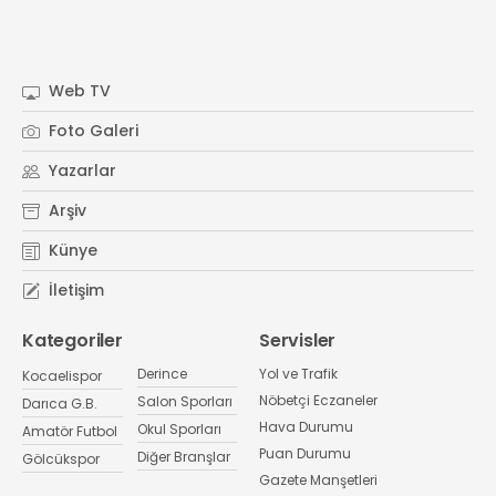
Web TV
Foto Galeri
Yazarlar
Arşiv
Künye
İletişim
Kategoriler
Servisler
Derince
Yol ve Trafik
Kocaelispor
Nöbetçi Eczaneler
Salon Sporları
Darıca G.B.
Hava Durumu
Okul Sporları
Amatör Futbol
Puan Durumu
Diğer Branşlar
Gölcükspor
Gazete Manşetleri