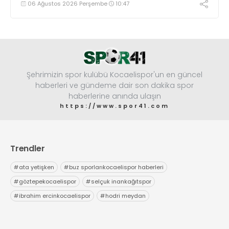
06 Ağustos 2026 Perşembe
10:47
yaklaştı.
Şehrimizin spor kulübü Kocaelispor'un en güncel
haberleri ve gündeme dair son dakika spor
haberlerine anında ulaşın
https://www.spor41.com
Trendler
#
ata yetişken
#
buz sporlarıkocaelispor haberleri
#
göztepekocaelispor
#
selçuk inankağıtspor
#
ibrahim ercinkocaelispor
#
hodri meydan