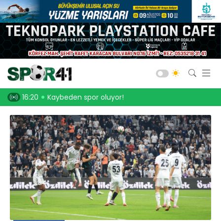
Kocaelispor
Amatör Futbol
Gölcük
Kaybeden spor oluyor!
16:05
Serdar Dursun, Kocaelispor’dan 15 d
Bld. Derince
Darıca GB.
Salon Sporları
Okul Sporları
Web TV
Galeri
Yazarlar