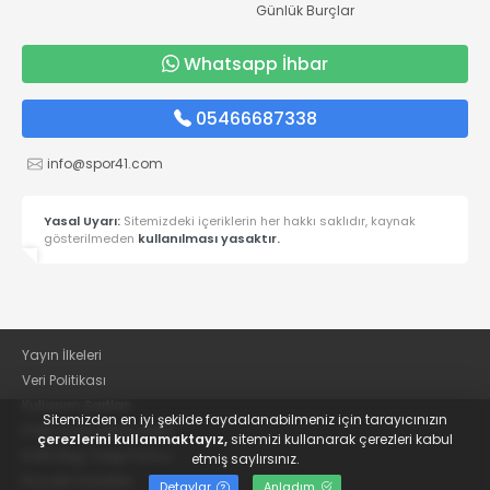
Günlük Burçlar
Whatsapp İhbar
05466687338
info@spor41.com
Yasal Uyarı:
Sitemizdeki içeriklerin her hakkı saklıdır, kaynak
gösterilmeden
kullanılması yasaktır.
Yayın İlkeleri
Veri Politikası
Kullanım Şartları
Sitemizden en iyi şekilde faydalanabilmeniz için tarayıcınızın
KVKK Aydınlatma Metni
çerezlerini kullanmaktayız,
sitemizi kullanarak çerezleri kabul
KVKK Bilgi Talep Formu
etmiş saylırsınız.
Kocaeli Gazetesi
Detaylar
Anladım