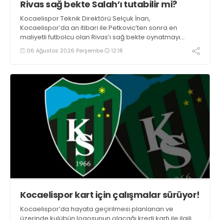
Rivas sağ bekte Salah’ı tutabilir mi?
Kocaelispor Teknik Direktörü Selçuk İnan,
Kocaelispor’da an itibari ile Petkovic’ten sonra en
maliyetli futbolcu olan Rivas’ı sağ bekte oynatmayı
düşünüyor.
06 Ağustos 2026 Perşembe
12:18
Kocaelispor kart için çalışmalar sürüyor!
Kocaelispor’da hayata geçirilmesi planlanan ve
üzerinde kulübün logosunun olacağı kredi kartı ile ilgili