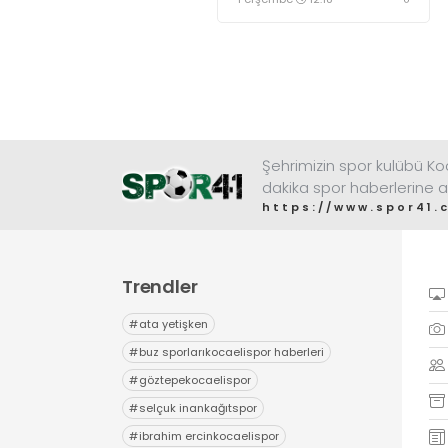
maliyetli futbolcu olan
Rivas’ı sağ bekte
oynatmayı düşünüyor.
Şehrimizin spor kulübü K
dakika spor haberlerine a
https://www.spor41.
Trendler
#
ata yetişken
#
buz sporlarıkocaelispor haberleri
#
göztepekocaelispor
#
selçuk inankağıtspor
#
ibrahim ercinkocaelispor