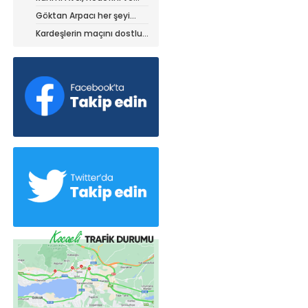
stratejisini paylaştı
Göktan Arpacı her şeyi
yaptı, ama?
Kardeşlerin maçını dostluk
kazandı