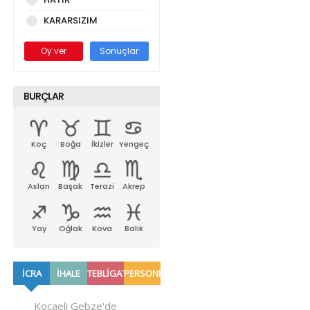
KARARSIZIM
Oy ver
Sonuçlar
BURÇLAR
Koç
Boğa
İkizler
Yengeç
Aslan
Başak
Terazi
Akrep
Yay
Oğlak
Kova
Balık