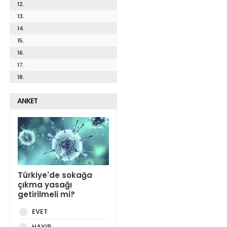
12.
13.
14.
15.
16.
17.
18.
ANKET
Türkiye'de sokağa
çıkma yasağı
getirilmeli mi?
EVET
HAYIR