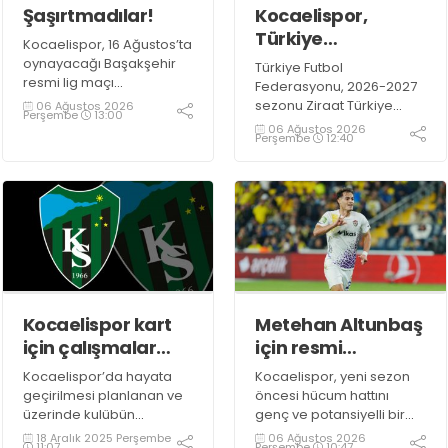
Şaşırtmadılar!
Kocaelispor,
Türkiye
Kocaelispor, 16 Ağustos’ta
Kupası'ndaki ilk
oynayacağı Başakşehir
Türkiye Futbol
maçını hangi
resmi lig maçı
Federasyonu, 2026-2027
öncesindeki son hazırlık
turda oynayacak?
sezonu Ziraat Türkiye
06 Ağustos 2026
Perşembe
13:00
maçında 9 Ağustos Pazar
Kupası maç takvimini
06 Ağustos 2026
Perşembe
12:40
günü Mısır temsilcisi ZED
duyurdu. İlk düdük 15-17
Futbol Kulübü ile
Eylül 2026 tarihleri
karşılaşacak.
arasında oynanacak 1.
Eleme Turu
karşılaşmalarıyla çalacak.
Kocaelispor kart
Metehan Altunbaş
için çalışmalar
için resmi
sürüyor!
açıklama
Kocaelispor’da hayata
Kocaelispor, yeni sezon
bekleniyor
geçirilmesi planlanan ve
öncesi hücum hattını
üzerinde kulübün
genç ve potansiyelli bir
logosunun olacağı kredi
isimle güçlendirmeye
18 Aralık 2025 Perşembe
06 Ağustos 2026
11:07
Perşembe
10:47