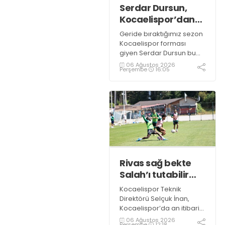
Serdar Dursun,
Kocaelispor’dan
15 dikişlik iz ile
Geride bıraktığımız sezon
ayrıldı!
Kocaelispor forması
giyen Serdar Dursun bu
sezon takımla devam
06 Ağustos 2026
Perşembe
16:05
etmedi. Yeşil siyahlılardan
teklif bekleyen deneyimli
golcünün Gaziantep FK ile
söz kesecek.
Rivas sağ bekte
Salah’ı tutabilir
mi?
Kocaelispor Teknik
Direktörü Selçuk İnan,
Kocaelispor’da an itibari
ile Petkovic’ten sonra en
06 Ağustos 2026
Perşembe
12:18