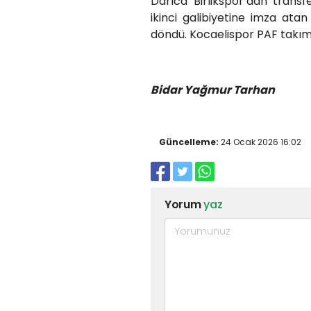
Darıca Birlikspor’dan transf
ikinci galibiyetine imza ata
döndü. Kocaelispor PAF takım
Bidar Yağmur Tarhan
Güncelleme:
24 Ocak 2026 16:02
Yorum
yaz