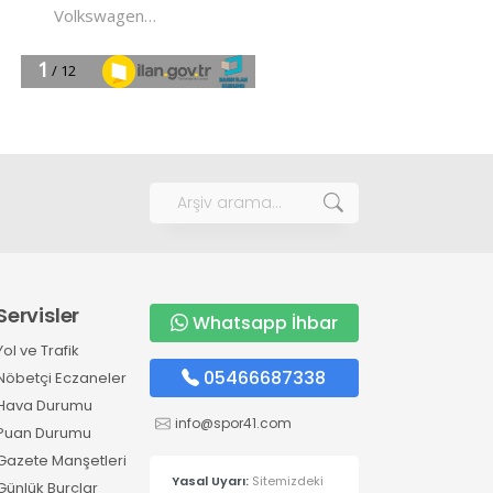
Servisler
Whatsapp İhbar
Yol ve Trafik
05466687338
Nöbetçi Eczaneler
Hava Durumu
info@spor41.com
Puan Durumu
Gazete Manşetleri
Yasal Uyarı:
Sitemizdeki
Günlük Burçlar