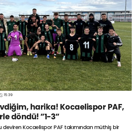
spor41
#
kocaelisporme
spor41
#
kocaelispo
15:39
vdiğim, harika! Kocaelispor PAF,
le döndü! ”1-3”
 deviren Kocaelispor PAF takımından müthiş bir