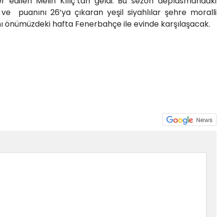
er edilen Melih Kılıç’tan geldi. Bu sezon deplasmandaki
n ve puanını 26’ya çıkaran yeşil siyahlılar şehre moralli
ı önümüzdeki hafta Fenerbahçe ile evinde karşılaşacak.