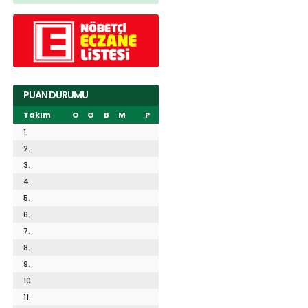
PUAN DURUMU
Takım
O
G
B
M
P
1.
2.
3.
4.
5.
6.
7.
8.
9.
10.
11.