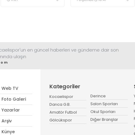
kartı ile ilgili çalışmalar
hazırlanıyor. Yeşil
sürüyor.
siyahlılar, aylardır
gündeminde bulunan
2003 doğumlu santrfor
Metehan Altunbaş
transferinde sona hayli
yaklaştı.
ocaelispor'un en güncel haberleri ve gündeme dair son
nında ulaşın
com
Kategoriler
Web TV
Derince
Kocaelispor
Foto Galeri
Salon Sporları
Darıca G.B.
Yazarlar
Okul Sporları
Amatör Futbol
Diğer Branşlar
Gölcükspor
Arşiv
Künye