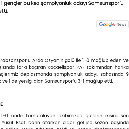
yahlı gençler bu kez şampiyonluk adayı Samsunspor’u
ti.
Trabzonspor’u Arda Özyar’ın golü ile 1-0 mağlup eden ve
arşısında farkı kaçıran Kocaelispor PAF takımından harika
ençlerimiz deplasmanda şampiyonluk adayı, sahasında 9
k ve 1 de yenilgi alan Samsunspor’u 3-1 mağlup etti.
E
 1-0 önde tamamlayan ekibimizde gollerin ikisini, son
i Yusuf Esat Narin atarken diğer gol ise sezon başında