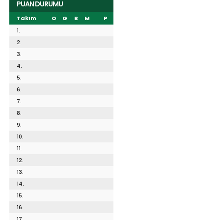
PUAN DURUMU
Takım
O
G
B
M
P
1.
2.
3.
4.
5.
6.
7.
8.
9.
10.
11.
12.
13.
14.
15.
16.
17.