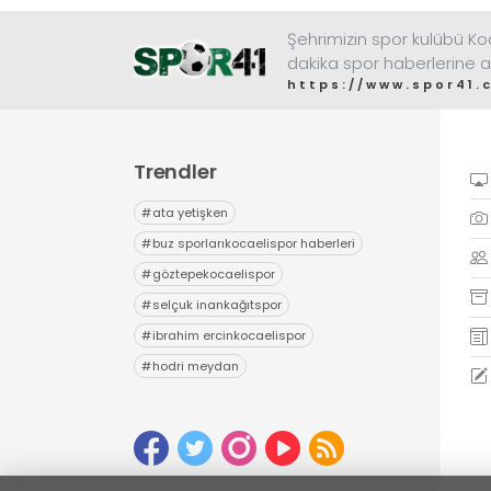
Şehrimizin spor kulübü K
dakika spor haberlerine a
https://www.spor41.
Trendler
#
ata yetişken
#
buz sporlarıkocaelispor haberleri
#
göztepekocaelispor
#
selçuk inankağıtspor
#
ibrahim ercinkocaelispor
#
hodri meydan