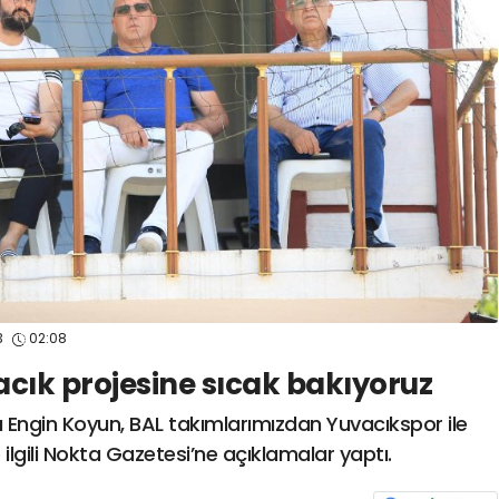
spor41
#
kocaelisporme
spor41
#
kocaelispo
3
02:08
cık projesine sıcak bakıyoruz
 Engin Koyun, BAL takımlarımızdan Yuvacıkspor ile
e ilgili Nokta Gazetesi’ne açıklamalar yaptı.