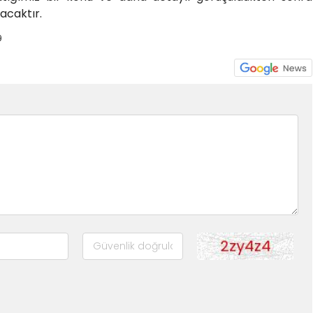
acaktır.
9