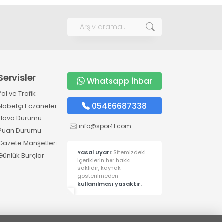
Servisler
Whatsapp İhbar
Yol ve Trafik
05466687338
Nöbetçi Eczaneler
Hava Durumu
info@spor41.com
Puan Durumu
Gazete Manşetleri
Yasal Uyarı:
Sitemizdeki
Günlük Burçlar
içeriklerin her hakkı
saklıdır, kaynak
gösterilmeden
kullanılması yasaktır.