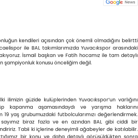
luğun kendileri açısından çok önemli olmadığını belirtti
ocaelispor ile BAL takımlarımızda Yuvacıkspor arasındaki
bakıyoruz. İsmail başkan ve Fatih hocamız ile tam detaylı
n şampiyonluk konusu önceliğim değil.
ki ilimizin güzide kulüplerinden Yuvacıkspor’un varlığını
ulüp kapanma aşamasındaydı ve yarışma haklarını
izim 19 yaş grubumuzdaki futbolcularımızı değerlendirmek.
 sayımız biraz fazla ve en azından BAL gibi ciddi bir
iririz. Tabii ki içlerine deneyimli ağabeyler de katılabilir.
tığımız bir konu ve daha detaylı görüşüldükten sonra