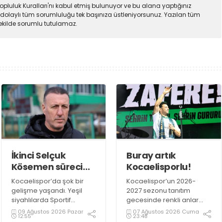
pluluk Kuralları'nı kabul etmiş bulunuyor ve bu alana yaptığınız
dolaylı tüm sorumluluğu tek başınıza üstleniyorsunuz. Yazılan tüm
şekilde sorumlu tutulamaz.
İkinci Selçuk
Buray artık
Kösemen süreci
Kocaelisporlu!
de sona erdi!
Kocaelispor’da şok bir
Kocaelispor’un 2026-
gelişme yaşandı. Yeşil
2027 sezonu tanıtım
siyahlılarda Sportif
gecesinde renkli anlar
Direktör Yardımcılığı
yaşandı. Kocaelispor
09 Ağustos 2026 Pazar
07 Ağustos 2026 Cuma
12:55
23:48
görevini yürüten Selçuk
Başkanı Recep Durul,