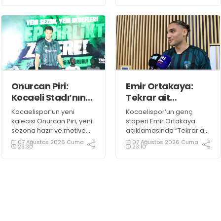
Kösemen’e teşekkür
sevilen sanatçı Buray’a
edildiği öğrenildi.
Kocaelispor formasını
giydirdi.
Onurcan Piri:
Emir Ortakaya:
Kocaeli Stadı’nın
Tekrar ait
atmosferini
olduğum
Kocaelispor’un yeni
Kocaelispor’un genç
biliyorum
yerdeyim
kalecisi Onurcan Piri, yeni
stoperi Emir Ortakaya
sezona hazır ve motive
açıklamasında “Tekrar ait
olduklarını ifade etti.
olduğum yerdeyim” diye
07 Ağustos 2026 Cuma
07 Ağustos 2026 Cuma
23:30
23:10
konuştu.