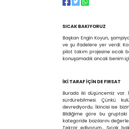
SICAK BAKIYORUZ
Başkan Engin Koyun, şampiyon
ve şu ifadelere yer verdi: K
pilot takım projesine sıcak 
konuşamadık ancak benim içi
İKİ TARAF İÇİN DE FIRSAT
Burada iki düşüncemiz var. İl
sürdürebilmesi. Çünkü k
devrediyordu. İkincisi ise b
Bildiğime göre bu gruptaki
kategoride bazılarını değerlend
Tekrar ediyorum… Sıcak bak