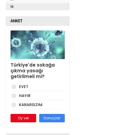
18.
ANKET
Türkiye'de sokağa
çıkma yasağı
getirilmeli mi?
EVET
HAYIR
KARARSIZIM
Oy ver
Sonuçlar