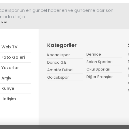
ocaelispor'un en güncel haberleri ve gündeme dair son
nında ulaşın
com
Kategoriler
Web TV
Derince
Kocaelispor
Foto Galeri
Salon Sporları
Darıca G.B.
Yazarlar
Okul Sporları
Amatör Futbol
Diğer Branşlar
Gölcükspor
Arşiv
Künye
İletişim