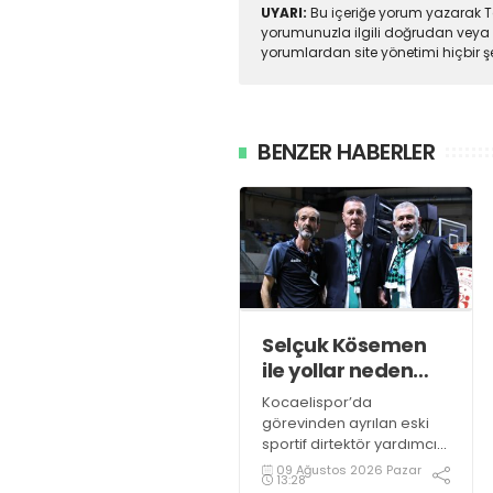
UYARI:
Bu içeriğe yorum yazarak To
yorumunuzla ilgili doğrudan veya 
yorumlardan site yönetimi hiçbir 
BENZER HABERLER
Selçuk Kösemen
ile yollar neden
ayrıldı?
Kocaelispor’da
görevinden ayrılan eski
sportif dirtektör yardımcısı
Selçuk Kösemen şok
09 Ağustos 2026 Pazar
13:28
gelişme sonrası ilk