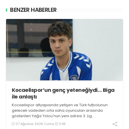
BENZER HABERLER
Kocaelispor’un genç yeteneğiydi… Biga
ile anlaştı
Kocaelispor altyapısında yetişen ve Türk futbolunun
gelecek vadeden orta saha oyuncuları arasında
gösterilen Yağız Yolcu'nun yeni adresi 3. Lig
takımlarından Bigaspor ile 1+1 yıllık anlaşma sağladı.
07 Ağustos 2026 Cuma
11:49