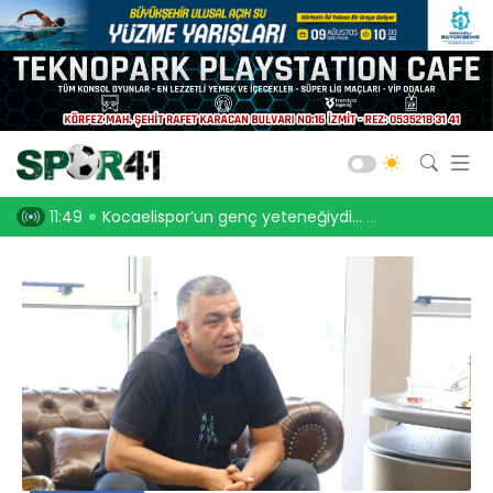
Kocaelispor
Amatör Futbol
Gölcük
enç yeteneğiydi… Biga ile anlaştı
11:30
Filenin Sultanları, Fransa’yı devirdi! “3-
Bld. Derince
Darıca GB.
Salon Sporları
Okul Sporları
Web TV
Galeri
Yazarlar