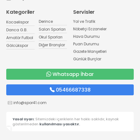
Kategoriler
Servisler
Derince
Yol ve Trafik
Kocaelispor
Nöbetçi Eczaneler
Salon Sporları
Darıca G.B.
Hava Durumu
Okul Sporları
Amatör Futbol
Puan Durumu
Diğer Branşlar
Gölcükspor
Gazete Manşetleri
Günlük Burçlar
Whatsapp İhbar
05466687338
info@spor41.com
Yasal Uyarı:
Sitemizdeki içeriklerin her hakkı saklıdır, kaynak
gösterilmeden
kullanılması yasaktır.