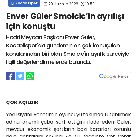
Kocaelispor
29 Haziran 2026
10:50
info@spor41.com
Enver Güler Smolcic’in ayrılışı
için konuştu
Hodri Meydan Başkanı Enver Güler,
Kocaelispor'da gündemin en çok konuşulan
konularından biri olan Smolcic'in ayrılık süreciyle
ilgili değerlendirmelerde bulundu.
ÇOK AÇILDIK
Yeşil siyahlı yönetimin oyuncuyu takımda tutabilmek
adına önemli çaba sarf ettiğini ifade eden Güler,
mevcut ekonomik şartların bazı kararları zorunlu
hale getirdiğini söyledi ve şu ifadelere yer verdi: