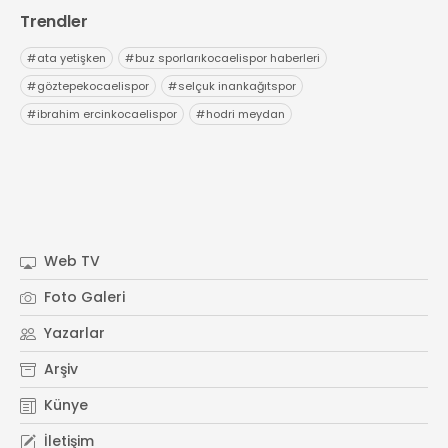
Trendler
#
ata yetişken
#
buz sporlarıkocaelispor haberleri
#
göztepekocaelispor
#
selçuk inankağıtspor
#
ibrahim ercinkocaelispor
#
hodri meydan
Web TV
Foto Galeri
Yazarlar
Arşiv
Künye
İletişim