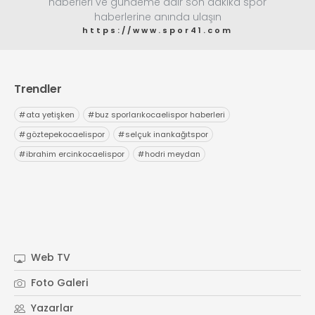
haberleri ve gündeme dair son dakika spor
haberlerine anında ulaşın
https://www.spor41.com
Trendler
#
ata yetişken
#
buz sporlarıkocaelispor haberleri
#
göztepekocaelispor
#
selçuk inankağıtspor
#
ibrahim ercinkocaelispor
#
hodri meydan
Web TV
Foto Galeri
Yazarlar