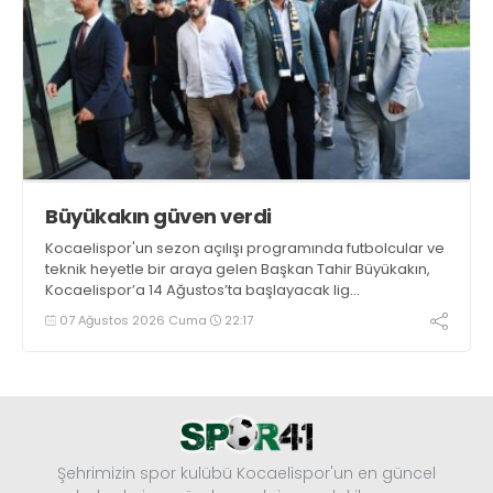
Büyükakın güven verdi
Kocaelispor'un sezon açılışı programında futbolcular ve
teknik heyetle bir araya gelen Başkan Tahir Büyükakın,
Kocaelispor’a 14 Ağustos’ta başlayacak lig
maratonunda başarılar diledi ve “Yanınızdayım” dedi.
07 Ağustos 2026 Cuma
22:17
Şehrimizin spor kulübü Kocaelispor'un en güncel