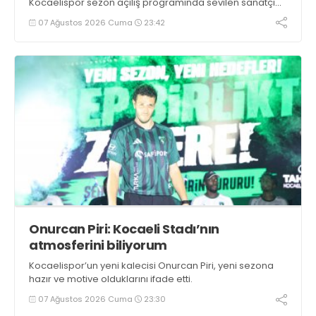
Kocaelispor sezon açılış programında sevilen sanatçı
Buray, verdiği konserle meydanı inletti.
07 Ağustos 2026 Cuma
23:42
Onurcan Piri: Kocaeli Stadı’nın
atmosferini biliyorum
Kocaelispor’un yeni kalecisi Onurcan Piri, yeni sezona
hazır ve motive olduklarını ifade etti.
07 Ağustos 2026 Cuma
23:30