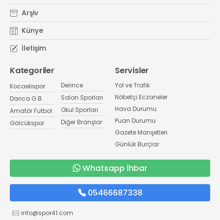
Arşiv
Künye
İletişim
Kategoriler
Servisler
Derince
Yol ve Trafik
Kocaelispor
Nöbetçi Eczaneler
Salon Sporları
Darıca G.B.
Hava Durumu
Okul Sporları
Amatör Futbol
Puan Durumu
Diğer Branşlar
Gölcükspor
Gazete Manşetleri
Günlük Burçlar
Whatsapp İhbar
05466687338
info@spor41.com