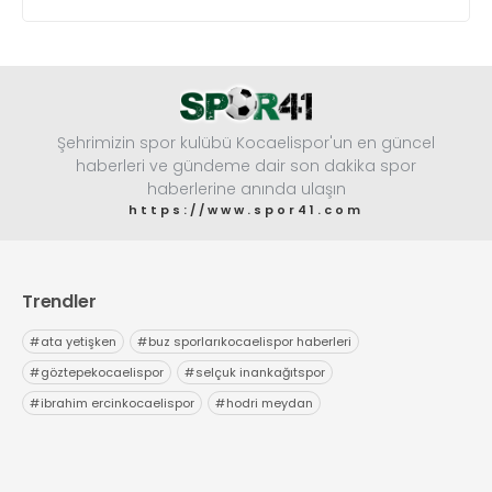
yaklaştı.
Şehrimizin spor kulübü Kocaelispor'un en güncel
haberleri ve gündeme dair son dakika spor
haberlerine anında ulaşın
https://www.spor41.com
Trendler
#
ata yetişken
#
buz sporlarıkocaelispor haberleri
#
göztepekocaelispor
#
selçuk inankağıtspor
#
ibrahim ercinkocaelispor
#
hodri meydan