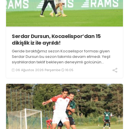
Serdar Dursun, Kocaelispor’dan 15
dikişlik iz ile ayrıldı!
Geride bıraktığımız sezon Kocaelispor forması giyen
Serdar Dursun bu sezon takımla devam etmedi. Yeşil
siyahlılardan teklif bekleyen deneyimli golcünün
Gaziantep FK ile söz kesecek.
06 Ağustos 2026 Perşembe
16:05