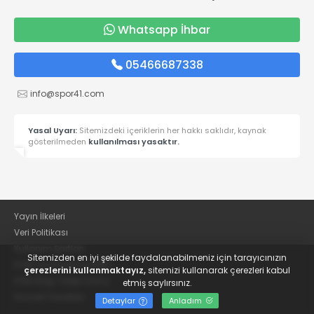
Whatsapp İhbar
05466687338
info@spor41.com
Yasal Uyarı:
Sitemizdeki içeriklerin her hakkı saklıdır, kaynak
gösterilmeden
kullanılması yasaktır.
Yayın İlkeleri
Veri Politikası
Kullanım Şartları
Sitemizden en iyi şekilde faydalanabilmeniz için tarayıcınızın
KVKK Aydınlatma Metni
çerezlerini kullanmaktayız,
sitemizi kullanarak çerezleri kabul
KVKK Bilgi Talep Formu
etmiş saylırsınız.
Kocaeli Gazetesi
Detaylar
Anladım