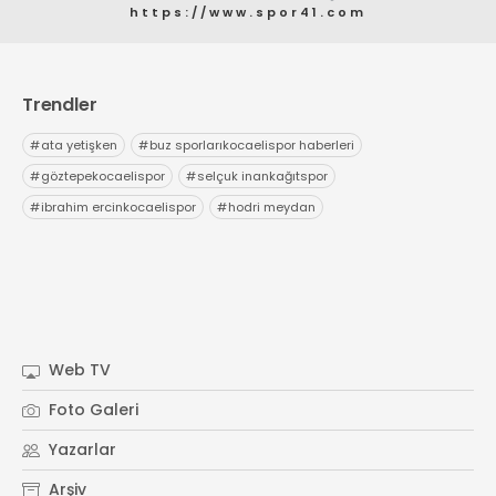
https://www.spor41.com
Trendler
#
ata yetişken
#
buz sporlarıkocaelispor haberleri
#
göztepekocaelispor
#
selçuk inankağıtspor
#
ibrahim ercinkocaelispor
#
hodri meydan
Web TV
Foto Galeri
Yazarlar
Arşiv