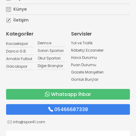
Künye
İletişim
Kategoriler
Servisler
Derince
Yol ve Trafik
Kocaelispor
Nöbetçi Eczaneler
Salon Sporları
Darıca G.B.
Hava Durumu
Okul Sporları
Amatör Futbol
Puan Durumu
Diğer Branşlar
Gölcükspor
Gazete Manşetleri
Günlük Burçlar
Whatsapp İhbar
05466687338
info@spor41.com