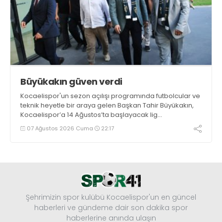
Büyükakın güven verdi
Kocaelispor'un sezon açılışı programında futbolcular ve
teknik heyetle bir araya gelen Başkan Tahir Büyükakın,
Kocaelispor’a 14 Ağustos’ta başlayacak lig
maratonunda başarılar diledi ve “Yanınızdayım” dedi.
07 Ağustos 2026 Cuma
22:17
Şehrimizin spor kulübü Kocaelispor'un en güncel
haberleri ve gündeme dair son dakika spor
haberlerine anında ulaşın