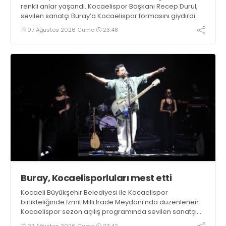
renkli anlar yaşandı. Kocaelispor Başkanı Recep Durul,
sevilen sanatçı Buray’a Kocaelispor formasını giydirdi.
07 Ağustos 2026 Cuma
23:48
Buray, Kocaelisporluları mest etti
Kocaeli Büyükşehir Belediyesi ile Kocaelispor
birlikteliğinde İzmit Milli İrade Meydanı’nda düzenlenen
Kocaelispor sezon açılış programında sevilen sanatçı
Buray, verdiği konserle meydanı inletti.
07 Ağustos 2026 Cuma
23:42