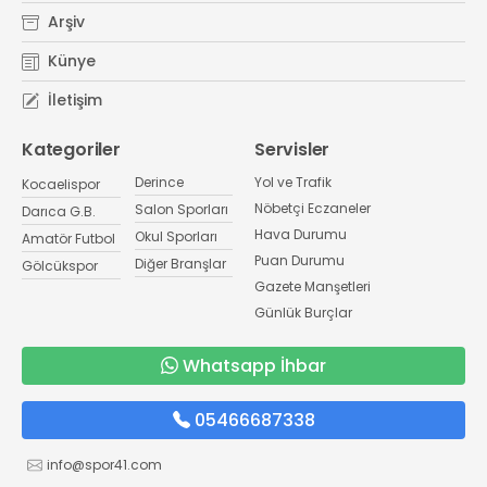
Arşiv
Künye
İletişim
Kategoriler
Servisler
Derince
Yol ve Trafik
Kocaelispor
Nöbetçi Eczaneler
Salon Sporları
Darıca G.B.
Hava Durumu
Okul Sporları
Amatör Futbol
Puan Durumu
Diğer Branşlar
Gölcükspor
Gazete Manşetleri
Günlük Burçlar
Whatsapp İhbar
05466687338
info@spor41.com