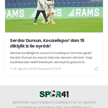
Serdar Dursun, Kocaelispor’dan 15
dikişlik iz ile ayrıldı!
Geride bıraktığımız sezon Kocaelispor forması giyen
Serdar Dursun bu sezon takımla devam etmedi. Yeşil
siyahlılardan teklif bekleyen deneyimli golcünün
Gaziantep FK ile söz kesecek.
06 Ağustos 2026 Perşembe
16:05
Şehrimizin spor kulübü Kocaelispor'un en güncel
haberleri ve gündeme dair son dakika spor