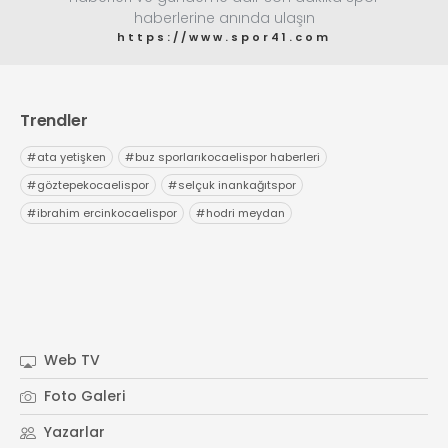
haberlerine anında ulaşın
https://www.spor41.com
Trendler
#
ata yetişken
#
buz sporlarıkocaelispor haberleri
#
göztepekocaelispor
#
selçuk inankağıtspor
#
ibrahim ercinkocaelispor
#
hodri meydan
Web TV
Foto Galeri
Yazarlar