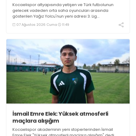
Kocaelispor altyapısında yetişen ve Türk futbolunun
gelecek vadeden orta saha oyuncuları arasında
gösterilen Yağız Yolcu'nun yeni adresi 3. Lig
takımlarından Bigaspor ile 1+1 yıllık anlaşma sağladı.
07 Ağustos 2026 Cuma
11:49
İsmail Emre Elek: Yüksek atmosferli
maçlara alışığım
Kocaelispor akademinin yeni stoperlerinden İsmail
Emre Elek "Yüksek atmosferli maçlara alışığım" dedi.