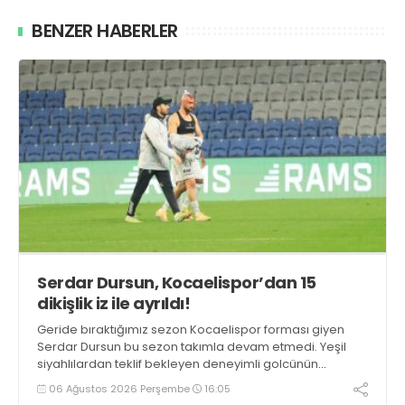
BENZER HABERLER
Serdar Dursun, Kocaelispor’dan 15
dikişlik iz ile ayrıldı!
Geride bıraktığımız sezon Kocaelispor forması giyen
Serdar Dursun bu sezon takımla devam etmedi. Yeşil
siyahlılardan teklif bekleyen deneyimli golcünün
Gaziantep FK ile söz kesecek.
06 Ağustos 2026 Perşembe
16:05