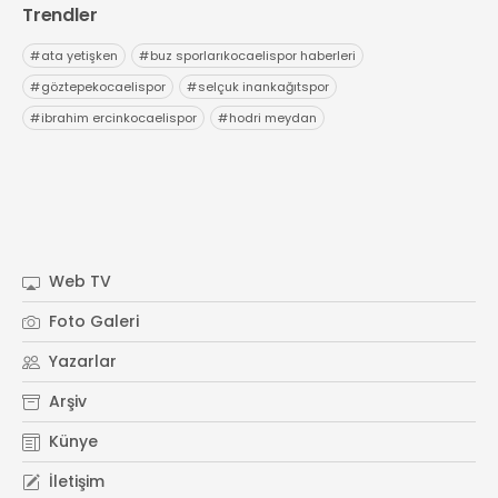
Trendler
#
ata yetişken
#
buz sporlarıkocaelispor haberleri
#
göztepekocaelispor
#
selçuk inankağıtspor
#
ibrahim ercinkocaelispor
#
hodri meydan
Web TV
Foto Galeri
Yazarlar
Arşiv
Künye
İletişim