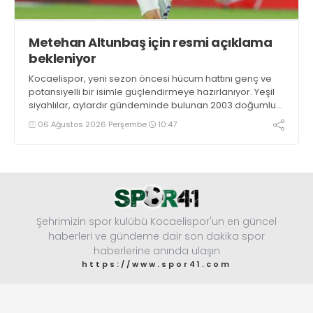
Metehan Altunbaş için resmi açıklama
bekleniyor
Kocaelispor, yeni sezon öncesi hücum hattını genç ve
potansiyelli bir isimle güçlendirmeye hazırlanıyor. Yeşil
siyahlılar, aylardır gündeminde bulunan 2003 doğumlu
santrfor Metehan Altunbaş transferinde sona hayli
06 Ağustos 2026 Perşembe
10:47
yaklaştı.
Şehrimizin spor kulübü Kocaelispor'un en güncel
haberleri ve gündeme dair son dakika spor
haberlerine anında ulaşın
https://www.spor41.com