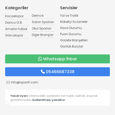
Kategoriler
Servisler
Derince
Yol ve Trafik
Kocaelispor
Nöbetçi Eczaneler
Salon Sporları
Darıca G.B.
Hava Durumu
Okul Sporları
Amatör Futbol
Puan Durumu
Diğer Branşlar
Gölcükspor
Gazete Manşetleri
Günlük Burçlar
Whatsapp İhbar
05466687338
info@spor41.com
Yasal Uyarı:
Sitemizdeki içeriklerin her hakkı saklıdır, kaynak
gösterilmeden
kullanılması yasaktır.