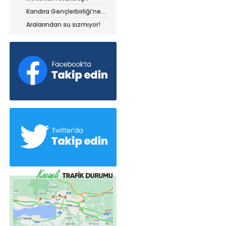
Kocaelispor forması ile
Kandıra Gençlerbirliği’ne
müthiş kanat!
Aralarından su sızmıyor!