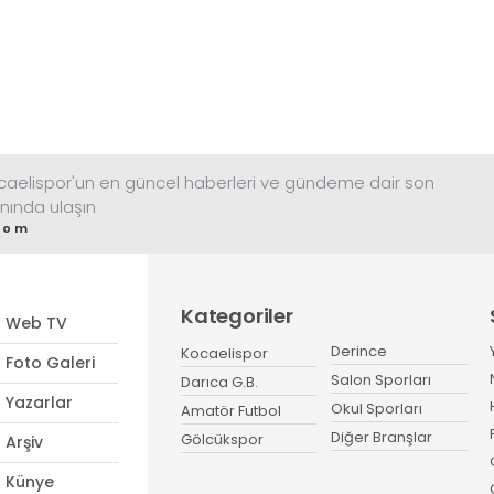
ocaelispor'un en güncel haberleri ve gündeme dair son
nında ulaşın
com
Kategoriler
Web TV
Derince
Kocaelispor
Foto Galeri
Salon Sporları
Darıca G.B.
Yazarlar
Okul Sporları
Amatör Futbol
Diğer Branşlar
Gölcükspor
Arşiv
Künye