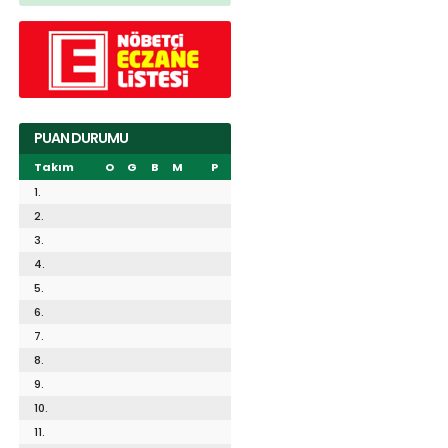
PUAN DURUMU
Takım
O
G
B
M
P
1.
2.
3.
4.
5.
6.
7.
8.
9.
10.
11.