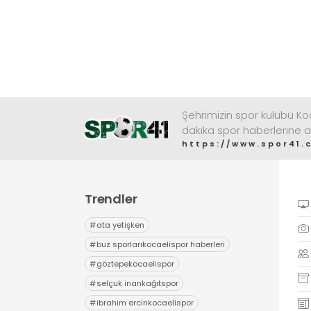
Şehrimizin spor kulübü K
dakika spor haberlerine a
https://www.spor41.
Trendler
#
ata yetişken
#
buz sporlarıkocaelispor haberleri
#
göztepekocaelispor
#
selçuk inankağıtspor
#
ibrahim ercinkocaelispor