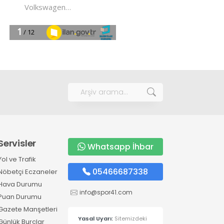
Servisler
Whatsapp İhbar
Yol ve Trafik
05466687338
Nöbetçi Eczaneler
Hava Durumu
info@spor41.com
Puan Durumu
Gazete Manşetleri
Yasal Uyarı:
Sitemizdeki
Günlük Burçlar