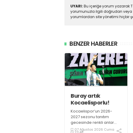
UYARI:
Bu içeriğe yorum yazarak To
yorumunuzla ilgili doğrudan veya 
yorumlardan site yönetimi hiçbir 
BENZER HABERLER
Buray artık
Kocaelisporlu!
Kocaelispor’un 2026-
2027 sezonu tanıtım
gecesinde renkli anlar
yaşandı. Kocaelispor
07 Ağustos 2026 Cuma
23:48