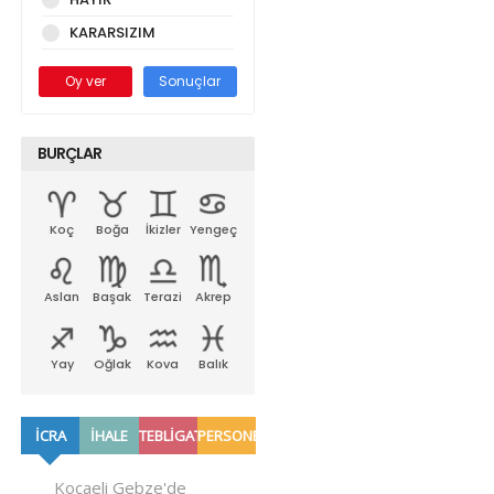
KARARSIZIM
Oy ver
Sonuçlar
BURÇLAR
Koç
Boğa
İkizler
Yengeç
Aslan
Başak
Terazi
Akrep
Yay
Oğlak
Kova
Balık