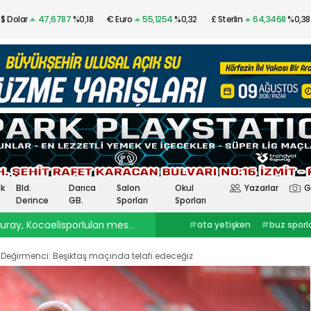
$ Dolar
47,6787
%0,18
€ Euro
55,1254
%0,32
£ Sterlin
64,3468
%0,38
Altın
$4.341,53
%2,40
Gümüş
97,48
%3,57
k
Bld.
Darıca
Salon
Okul
Yazarlar
G
Derince
GB.
Sporları
Sporları
ray, Kocaelisporluları mest etti
23:30
Onurcan Piri: Kocaeli Stadı’nın atmosferini biliyor
#
ata yetişken
#
buz sporlarıkocaelispor
#
Selçuk İnan
haberleri
#
göztepekocaelispor
#
Kocaelispor haberler
#
selçuk inankağıtspor
#
ibrahim
#
Yüksel Sarıçiçekskriniar
eğirmenci: Beşiktaş maçında telafi edeceğiz
ercinkocaelispor
#
hodri meydanFurkan
#
Kocaelispor
#
Fene
Akar
#
Ata YetişkenKocaelispor
Yalçın
#
Enes Çinemre
#
Smolcic
#
Kocaelispor haberleri
#
Serdar Topraktepeceng
#
seka park güreşlerime