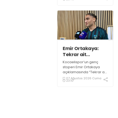
Başkanı Recep Durul,
sevilen sanatçı Buray’a
Kocaelispor formasını
giydirdi.
Emir Ortakaya:
Tekrar ait
olduğum
Kocaelispor’un genç
yerdeyim
stoperi Emir Ortakaya
açıklamasında “Tekrar ait
olduğum yerdeyim” diye
07 Ağustos 2026 Cuma
23:10
konuştu.