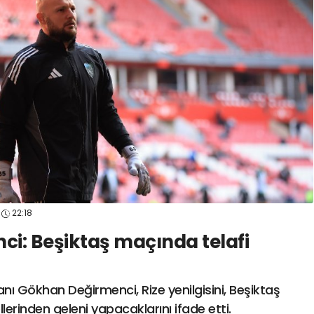
spor41
#
kocaelisporme
spor41
#
kocaelispo
22:18
i: Beşiktaş maçında telafi
ı Gökhan Değirmenci, Rize yenilgisini, Beşiktaş
lerinden geleni yapacaklarını ifade etti.