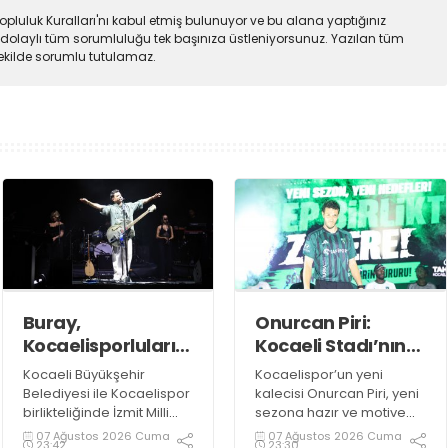
pluluk Kuralları'nı kabul etmiş bulunuyor ve bu alana yaptığınız
dolaylı tüm sorumluluğu tek başınıza üstleniyorsunuz. Yazılan tüm
şekilde sorumlu tutulamaz.
Buray,
Onurcan Piri:
Kocaelisporluları
Kocaeli Stadı’nın
mest etti
atmosferini
Kocaeli Büyükşehir
Kocaelispor’un yeni
biliyorum
Belediyesi ile Kocaelispor
kalecisi Onurcan Piri, yeni
birlikteliğinde İzmit Milli
sezona hazır ve motive
İrade Meydanı’nda
olduklarını ifade etti.
07 Ağustos 2026 Cuma
07 Ağustos 2026 Cuma
23:42
23:30