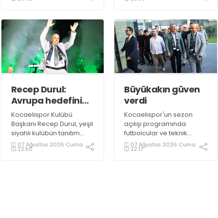
düzenlenen Kocaelispor
sezon açılış programında
sevilen sanatçı Buray,
verdiği konserle meydanı
inletti.
Recep Durul:
Büyükakın güven
Avrupa hedefini
verdi
sonuna kadar
Kocaelispor Kulübü
Kocaelispor'un sezon
kovalayacağız!
Başkanı Recep Durul, yeşil
açılışı programında
siyahlı kulübün tanıtım
futbolcular ve teknik
gecesinde yeni tarihler
heyetle bir araya gelen
07 Ağustos 2026 Cuma
07 Ağustos 2026 Cuma
22:50
22:17
yazacaklarını ifade etti.
Başkan Tahir Büyükakın,
Kocaelispor’a 14
Ağustos’ta başlayacak lig
maratonunda başarılar
diledi ve “Yanınızdayım”
dedi.