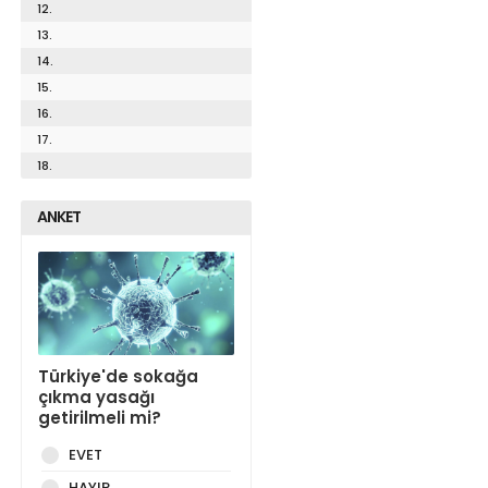
12.
13.
14.
15.
16.
17.
18.
ANKET
Türkiye'de sokağa
çıkma yasağı
getirilmeli mi?
EVET
HAYIR