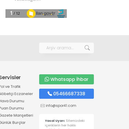
Servisler
Whatsapp İhbar
Yol ve Trafik
05466687338
Nöbetçi Eczaneler
Hava Durumu
info@spor41.com
Puan Durumu
Gazete Manşetleri
Yasal Uyarı:
Sitemizdeki
Günlük Burçlar
içeriklerin her hakkı