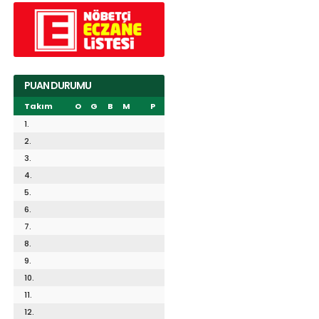
PUAN DURUMU
Takım
O
G
B
M
P
1.
2.
3.
4.
5.
6.
7.
8.
9.
10.
11.
12.