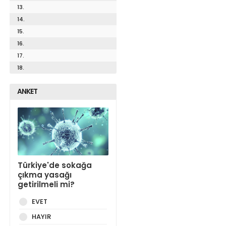
13.
14.
15.
16.
17.
18.
ANKET
Türkiye'de sokağa
çıkma yasağı
getirilmeli mi?
EVET
HAYIR