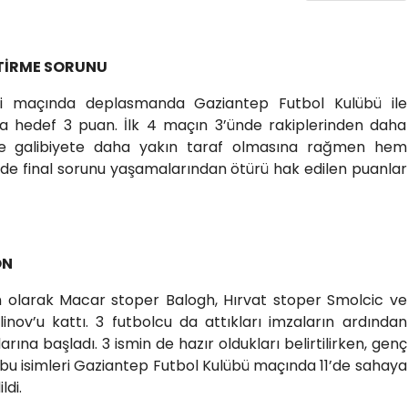
İTİRME SORUNU
ci maçında deplasmanda Gaziantep Futbol Kulübü ile
arda hedef 3 puan. İlk 4 maçın 3’ünde rakiplerinden daha
ve galibiyete daha yakın taraf olmasına rağmen hem
 de final sorunu yaşamalarından ötürü hak edilen puanlar
ON
on olarak Macar stoper Balogh, Hırvat stoper Smolcic ve
nov’u kattı. 3 futbolcu da attıkları imzaların ardından
ına başladı. 3 ismin de hazır oldukları belirtilirken, genç
n bu isimleri Gaziantep Futbol Kulübü maçında 11’de sahaya
ldi.