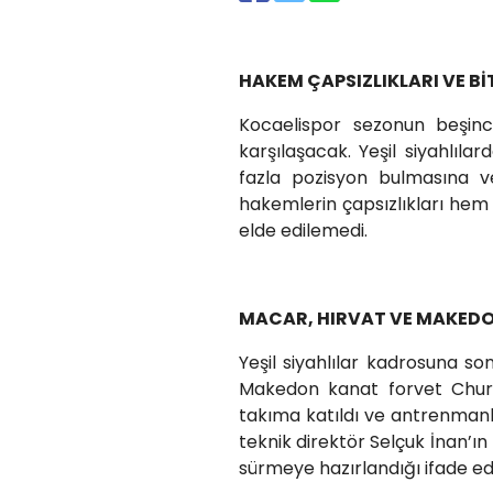
HAKEM ÇAPSIZLIKLARI VE B
Kocaelispor sezonun beşin
karşılaşacak. Yeşil siyahlıl
fazla pozisyon bulmasına 
hakemlerin çapsızlıkları hem
elde edilemedi.
MACAR, HIRVAT VE MAKED
Yeşil siyahlılar kadrosuna s
Makedon kanat forvet Churli
takıma katıldı ve antrenmanlar
teknik direktör Selçuk İnan’ı
sürmeye hazırlandığı ifade edi