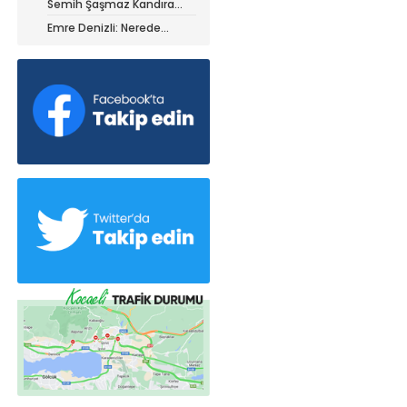
Semih Şaşmaz Kandıra
iz ile ayrıldı!
Gençlerbirliği’nde devam
Emre Denizli: Nerede
dedi!
olduğumuzu gördük