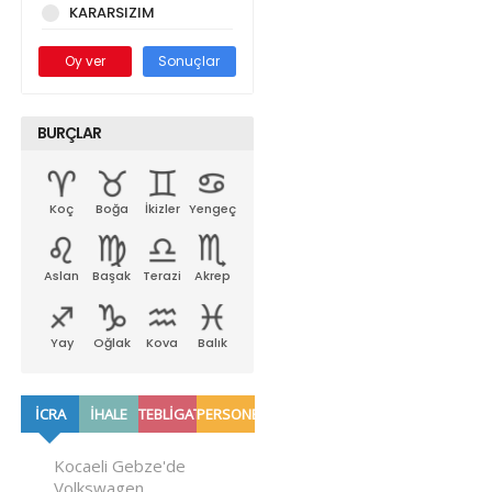
KARARSIZIM
Oy ver
Sonuçlar
BURÇLAR
Koç
Boğa
İkizler
Yengeç
Aslan
Başak
Terazi
Akrep
Yay
Oğlak
Kova
Balık