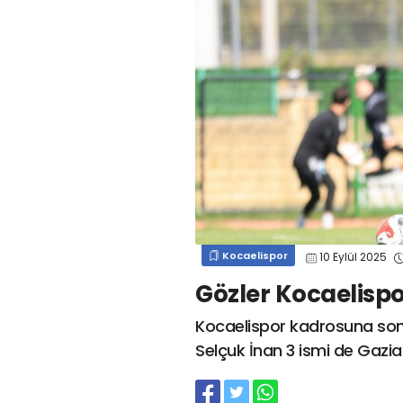
#
kocaelispor
#
gökhan
mert cengiz
#
engin koyun
#
fırat
değirmenci
gülspor41
#
kocaelispor
#
mert
cengiz
#
erdem övüç
#
gençlerbirliği
#
eleke
#
lua lua
#
barış alıcı
#
metin diyadinspor41
#
erdem övüç
#
kocaelispor
#
beykan şimşek
Kocaelispor
10 Eylül 2025
Gözler Kocaelispo
Kocaelispor kadrosuna son 
Selçuk İnan 3 ismi de Gazia