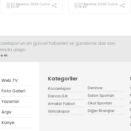
taraftarlar, takımlarını
Suadiyespor, transfer
07 Ağustos 2026 Cuma
07 Ağustos 2026 Cuma
20:13
19:43
yakından görmek için Milli
çalışmalarında önemli bir
İrade Meydanı’na akın etti.
hamleye imza attı.
Tüm takım bir arada
taraftarı ile fotoğraf verdi.
ocaelispor'un en güncel haberleri ve gündeme dair son
nında ulaşın
com
Kategoriler
Web TV
Derince
Kocaelispor
Foto Galeri
Salon Sporları
Darıca G.B.
Yazarlar
Okul Sporları
Amatör Futbol
Diğer Branşlar
Gölcükspor
Arşiv
Künye