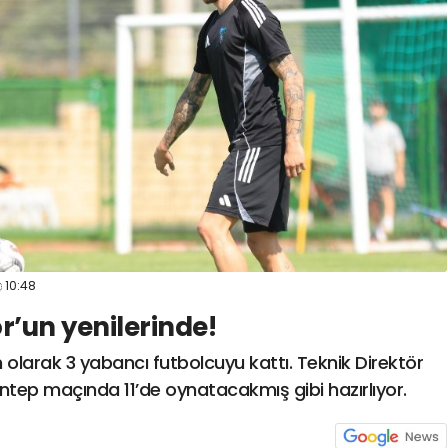
spor41
#
kocaelispo
10:48
r’un yenilerinde!
olarak 3 yabancı futbolcuyu kattı. Teknik Direktör
ntep maçında 11’de oynatacakmış gibi hazırlıyor.