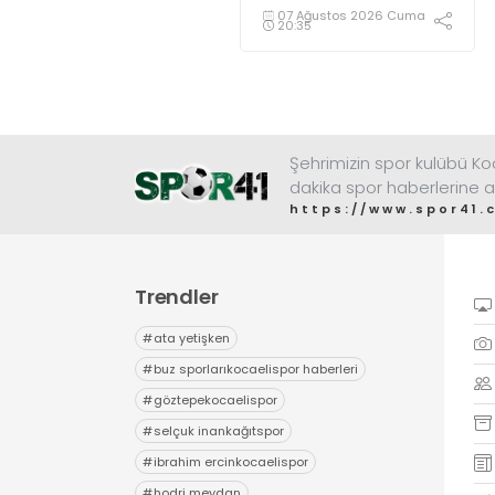
kulübün İzmit Milli İrade
07 Ağustos 2026 Cuma
20:35
Meydanı'nda düzenlediği
sezon açılışı
organizasyonunda
taraftarlarla buluştu.
Şehrimizin spor kulübü K
dakika spor haberlerine a
https://www.spor41.
Trendler
#
ata yetişken
#
buz sporlarıkocaelispor haberleri
#
göztepekocaelispor
#
selçuk inankağıtspor
#
ibrahim ercinkocaelispor
#
hodri meydan