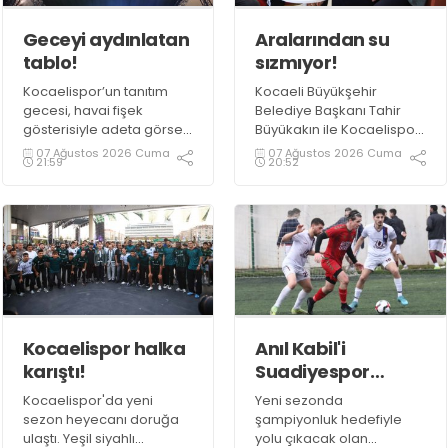
Geceyi aydınlatan
Aralarından su
tablo!
sızmıyor!
Kocaelispor’un tanıtım
Kocaeli Büyükşehir
gecesi, havai fişek
Belediye Başkanı Tahir
gösterisiyle adeta görsel
Büyükakın ile Kocaelispor
bir şölene dönüştü.
Teknik Direktörü Selçuk
07 Ağustos 2026 Cuma
07 Ağustos 2026 Cuma
21:59
20:52
İnan, Kocaelispor'un
düzenlediği etkinlikte
derin bir sohbet
gerçekleştirdi.
Kocaelispor halka
Anıl Kabil'i
karıştı!
Suadiyespor
kaptı!
Kocaelispor'da yeni
Yeni sezonda
sezon heyecanı doruğa
şampiyonluk hedefiyle
ulaştı. Yeşil siyahlı
yolu çıkacak olan