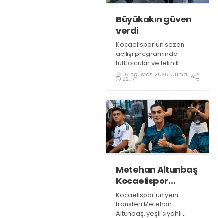
Büyükakın güven
verdi
Kocaelispor'un sezon
açılışı programında
futbolcular ve teknik
heyetle bir araya gelen
07 Ağustos 2026 Cuma
22:17
Başkan Tahir Büyükakın,
Kocaelispor’a 14
Ağustos’ta başlayacak lig
maratonunda başarılar
diledi ve “Yanınızdayım”
dedi.
Metehan Altunbaş
Kocaelispor
forması ile
Kocaelispor'un yeni
transferi Metehan
Altunbaş, yeşil siyahlı